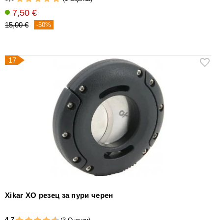
7,50 €
15,00 €
-50%
17
Xikar XO резец за пури черен
4,7