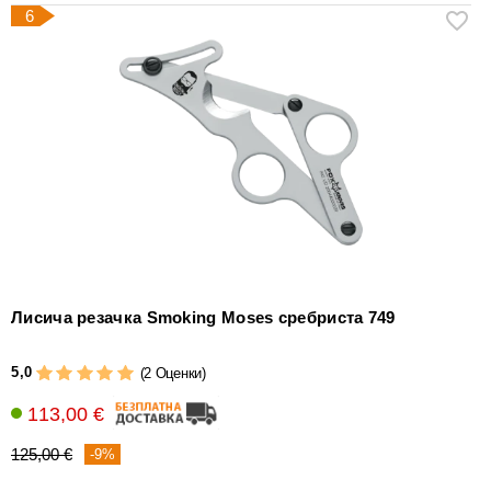
6
Лисича резачка Smoking Moses сребриста 749
5,0
(2 Оценки)
113,00 €
125,00 €
-9%