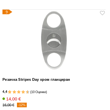
9
Резачка Stripes Day хром гланциран
4,4
(10 Оценки)
14,00 €
16,00 €
-12%