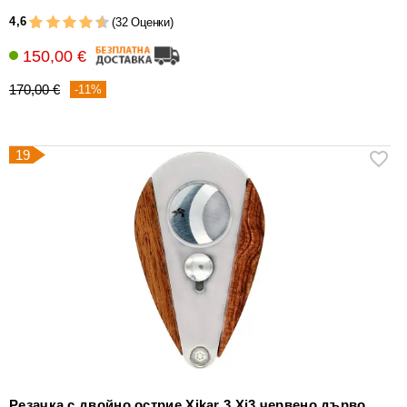
4,6
(32 Оценки)
150,00 €
170,00 €
-11%
19
Резачка с двойно острие Xikar 3 Xi3 червено дърво