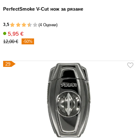
PerfectSmoke V-Cut нож за рязане
3,5
(4 Оценки)
5,95 €
12,00 €
-50%
29