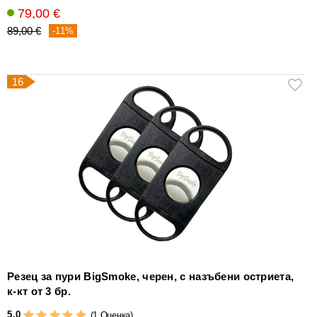
79,00 €
89,00 €
-11%
16
Резец за пури BigSmoke, черен, с назъбени остриета,
к-кт от 3 бр.
5,0
(1 Оценка)