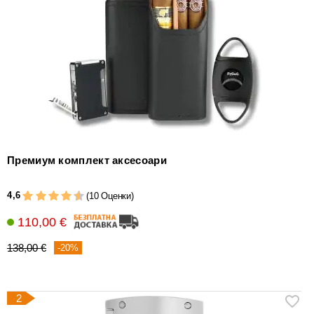
уреди
за
измерване
на
влажността
Други
аксесоари
за
пури
Премиум комплект аксесоари
4,6
(10 Оценки)
110,00 €
138,00 €
-20%
2