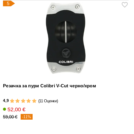
5
Резачка за пури Colibri V-Cut черно/хром
4,9
(11 Оценки)
52,00 €
59,00 €
-11%