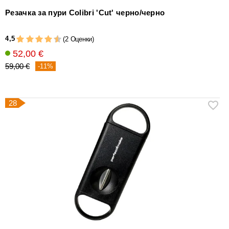
Резачка за пури Colibri 'Cut' черно/черно
4,5
(2 Оценки)
52,00 €
59,00 €
-11%
28