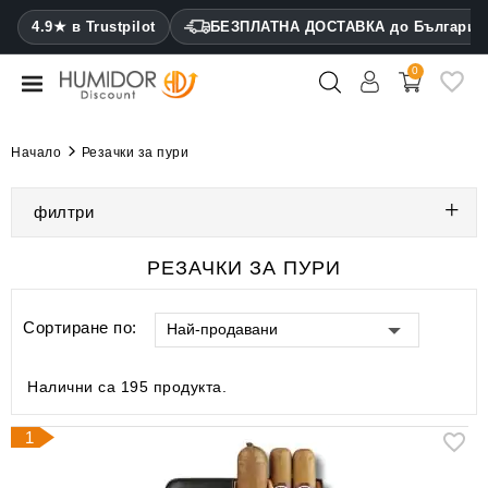
CATEGORY
4.9★ в Trustpilot
БЕЗПЛАТНА ДОСТАВКА до България
0
Хумидори
Кабинетни
Начало
Резачки за пури
хумидори
филтри
Калъфи
за
пури
РЕЗАЧКИ ЗА ПУРИ
Запалки
Сортиране по:
Най-продавани
Резачки
за
Налични са 195 продукта.
пури
1
Овлажнители
и