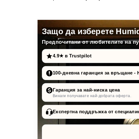
Защо да изберете Humi
Предпочитани от любителите на пур
4.9★ в Trustpilot
100-дневна гаранция за връщане - 
Гаранция за най-ниска цена
Винаги получавате най-добрата оферта.
Експертна поддръжка от специали