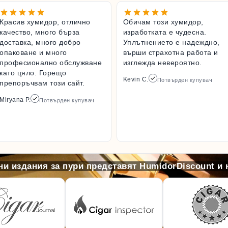
Красив хумидор, отлично
Обичам този хумидор,
качество, много бърза
изработката е чудесна.
доставка, много добро
Уплътнението е надеждно,
опаковане и много
върши страхотна работа и
професионално обслужване
изглежда невероятно.
като цяло. Горещо
Kevin C.
Потвърден купувач
препоръчвам този сайт.
Miryana P.
Потвърден купувач
и издания за пури представят HumidorDiscount и