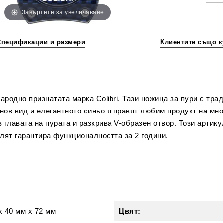
Завъртете за увеличаване
Спецификации и размери
Клиентите също к
родно признатата марка Colibri. Тази ножица за пури с тр
ов вид и елегантното синьо я правят любим продукт на мно
главата на пурата и разкрива V-образен отвор. Този артику
лят гарантира функционалността за 2 години.
и
x
40 мм
x
72 мм
Цвят: