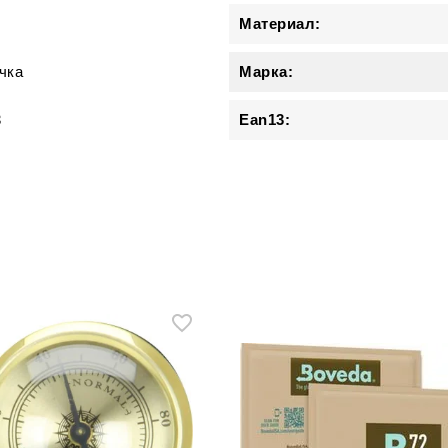
Материал:
чка
Марка:
3
Ean13: