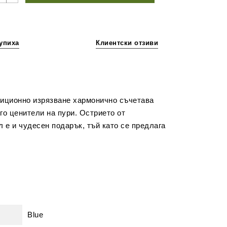
упиха
Клиентски отзиви
адиционно изрязване хармонично съчетава
го ценители на пури. Острието от
л е и чудесен подарък, тъй като се предлага
Blue