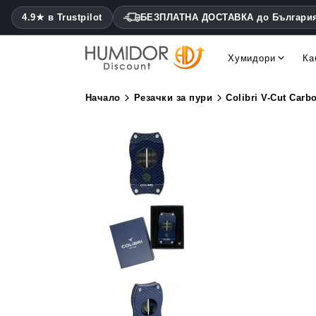
4.9★ в Trustpilot
БЕЗПЛАТНА ДОСТАВКА до Българи
Хумидори
Ка
Cohiba хумидори Montecris
Daniel Marshall хумидори
Начало
Резачки за пури
Colibri V-Cut Carb