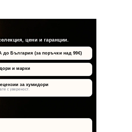
селекция, цени и гаранции.
о България (за поръчки над 99€)
дори и марки
рецензии за хумидори
ате с увереност.