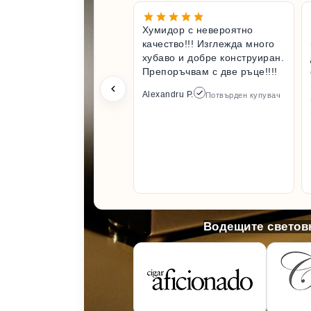
Хумидор с невероятно
качество!!! Изглежда много
хубаво и добре конструиран.
Препоръчвам с две ръце!!!!
Alexandru P.
Потвърден купувач
Водещите световн