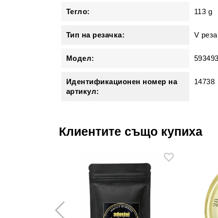
Тегло:
113 g
Тип на резачка:
V реза
Модел:
59349
Идентификационен номер на
14738
артикул:
Клиентите също купиха