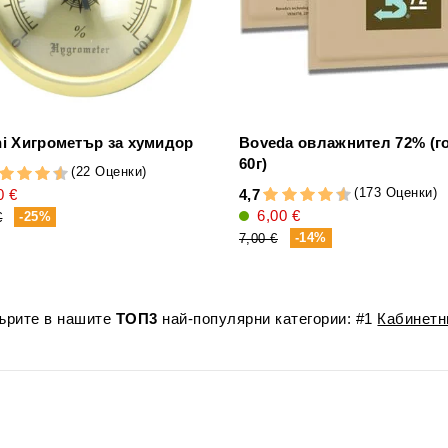
ni Хигрометър за хумидор
Boveda овлажнител 72% (г
60г)
(22 Оценки)
(173 Оценки)
0 €
4,7
6,00 €
-25%
€
-14%
7,00 €
лърите в нашите
ТОП3
най-популярни категории: #1
Кабинетн