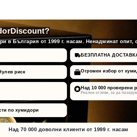
dorDiscount?
и в България от 1999 г. насам. Ненадминат опит, 
БЕЗПЛАТНА ДОСТАВКА д
Огромен избор от хуми
Нулев риск
Над 10 000 проверени 
Реални отзиви, за да пазарув
сти по хумидори
Над 70 000 доволни клиенти от 1999 г. насам