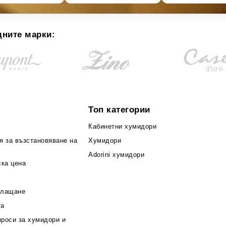
дните марки:
Топ категории
Кабинетни хумидори
я за възстановяване на
Хумидори
Adorini хумидори
ска цена
плащане
та
проси за хумидори и