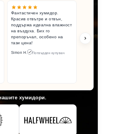
Фантастичен хумидор.
Чудесен 
Красив отвътре и отвън,
Вълнувам
поддържа идеална влажност
имам по-
на въздуха. Бих го
хумидор.
препоръчал, особено на
състояни
тази цена!
разопако
да го усе
Simon H.
Потвърден купувач
отколкот
Задължит
пак от то
Arlene M.
 нашите хумидори.