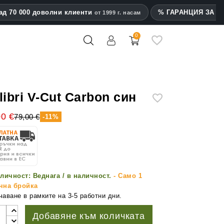
ад 70 000 доволни клиенти
% ГАРАНЦИЯ ЗА на
от 1999 г. насам
0
mes
libri V-Cut Carbon син
00 €
79,00 €
-11%
личност:
Веднага / в наличност.
- Само 1
чна бройка
аване в рамките на 3-5 работни дни.
Добавяне към количката