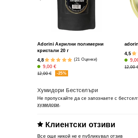
Аdorini Акрилни полимерни
adori
кристали 20 г
4,5
(21 Оценки)
4,8
9,0
9,00 €
12,00 
-25%
12,00 €
Хумидори Бестселъри
Не пропускайте да се запознаете с бестсе
хумидори
.
Клиентски отзиви
Все още никой не е публикувал отзив