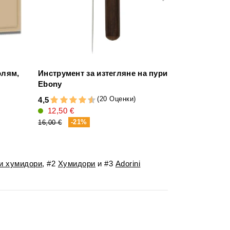
олям,
Инструмент за изтегляне на пури
Хумидор Аdo
Ebony
Deluxe
469,00 €
(20 Оценки)
4,5
12,50 €
-2
590,00 €
-21%
16,00 €
и хумидори
, #2
Хумидори
и #3
Adorini