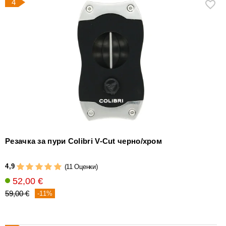
4
Резачка за пури Colibri V-Cut черно/хром
4,9
(11 Оценки)
52,00 €
59,00 €
-11%