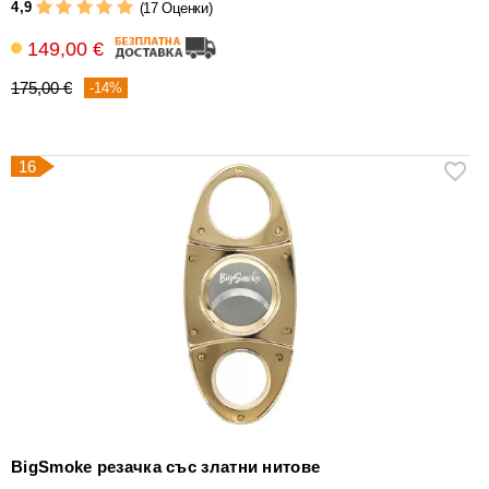
4,9
(17 Оценки)
149,00 €
175,00 €
-14%
16
BigSmoke резачка със златни нитове