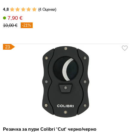
4,8
(4 Оценки)
7,90 €
10,00 €
-21%
23
Резачка за пури Colibri 'Cut' черно/черно