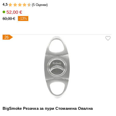
4,5
(5 Оценки)
52,00 €
60,00 €
-13%
26
BigSmoke Резачка за пури Стоманена Овална