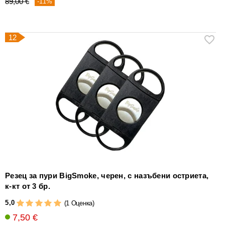
89,00 €
-11%
12
Резец за пури BigSmoke, черен, с назъбени остриета,
к-кт от 3 бр.
5,0
(1 Оценка)
7,50 €