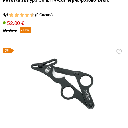
Резачка за пури Colibri V-Cut черно/розово злато
4,6
(5 Оценки)
52,00 €
59,00 €
-11%
29