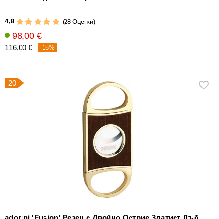
4,8
(28 Оценки)
98,00 €
116,00 €
-15%
20
adorini 'Fusion' Резец с Двойно Острие Златист Дъб