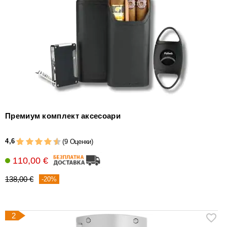
уреди
за
измерване
на
влажността
Други
аксесоари
за
пури
Премиум комплект аксесоари
4,6
(9 Оценки)
110,00 €
138,00 €
-20%
2