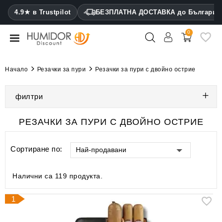
CATEGORY
4.9★ в Trustpilot
БЕЗПЛАТНА ДОСТАВКА до България
0
Хумидори
Кабинетни
Начало
Резачки за пури
Резачки за пури с двойно острие
хумидори
филтри
Калъфи
за
пури
РЕЗАЧКИ ЗА ПУРИ С ДВОЙНО ОСТРИЕ
Запалки
Сортиране по:
Най-продавани
Резачки
за
Налични са 119 продукта.
пури
1
Овлажнители
и