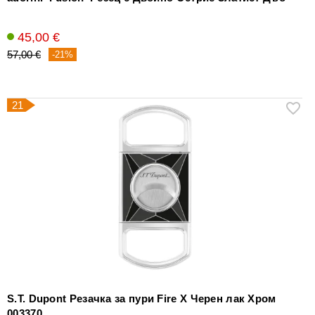
45,00 €
57,00 €
-21%
21
S.T. Dupont Резачка за пури Fire X Черен лак Хром
003370