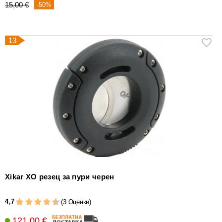
15,00 €
-50%
13
Xikar XO резец за пури черен
4,7
(3 Оценки)
121,00 €