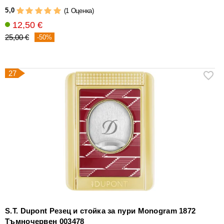
5,0
(1 Оценка)
12,50 €
25,00 €
-50%
27
S.T. Dupont Резец и стойка за пури Monogram 1872
Тъмночервен 003478