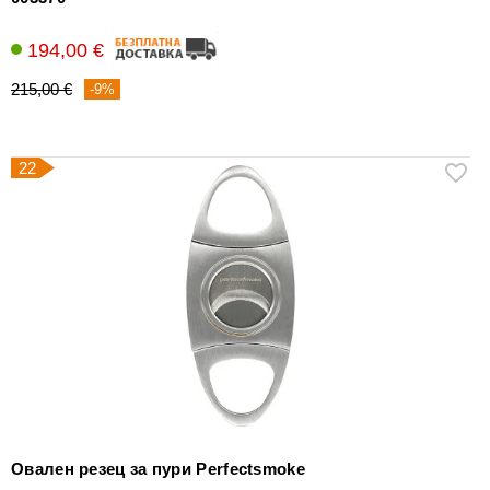
194,00 €
215,00 €
-9%
22
Овален резец за пури Perfectsmoke