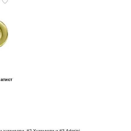
латист
и хумидори
, #2
Хумидори
и #3
Adorini