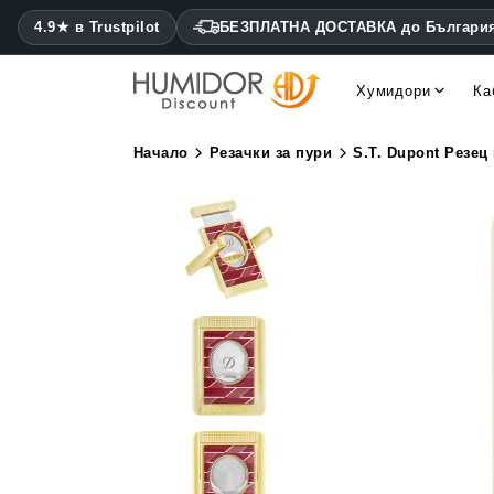
4.9★ в Trustpilot
БЕЗПЛАТНА ДОСТАВКА до Българи
Хумидори
Ка
Cohiba хумидори Montecris
Daniel Marshall хумидори
Начало
Резачки за пури
S.T. Dupont Резец