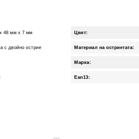
и
x
48 мм
x
7 мм
Цвят:
а с двойно острие
Материал на остриетата:
Марка:
8
Ean13: