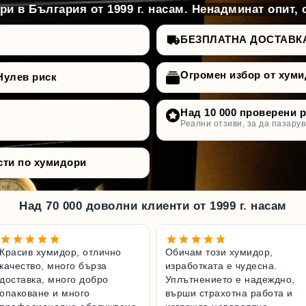
и в България от 1999 г. насам. Ненадминат опит, 
БЕЗПЛАТНА ДОСТАВКА д
Огромен избор от хуми
Нулев риск
Над 10 000 проверени 
Реални отзиви, за да пазарув
сти по хумидори
Над 70 000 доволни клиенти от 1999 г. насам
Красив хумидор, отлично
Обичам този хумидор,
качество, много бърза
изработката е чудесна.
доставка, много добро
Уплътнението е надеждно,
опаковане и много
върши страхотна работа и