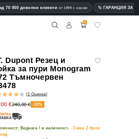
ад 70 000 доволни клиенти
% ГАРАНЦИЯ ЗА на
от 1999 г. насам
0
mes
T. Dupont Резец и
ойка за пури Monogram
72 Тъмночервен
3478
(
1 Оценка
)
,00 €
240,00 €
-10%
личност:
Веднага / в наличност.
- Само 2 броя
клад