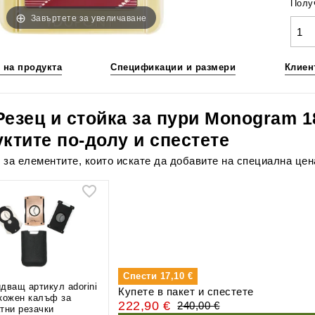
Получ
Завъртете за увеличаване
 на продукта
Спецификации и размери
Клиен
 Резец и стойка за пури Monogram 
уктите по-долу и спестете
 за елементите, които искате да добавите на специална цен
Спести
17,10 €
дващ артикул adorini
Купете в пакет и спестете
кожен калъф за
222,90 €
240,00 €
тни резачки