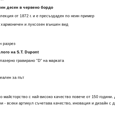
ен десен в червено бордо
екция от 1872 г. и е пресъздаден по неин пример
 хармоничен и луксозен външен вид
н разрез
лого на S.T. Dupont
лазерно гравирано "D" на марката
деален за път
 майсторство с най-високо качество повече от 150 години. 
ри - всеки артикул съчетава качество, иновация и дизайн с 