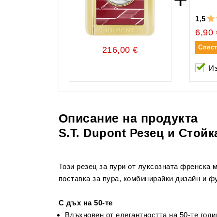
1,5
6,90 
Спес
216,00 €
И
Описание на продукта
S.T. Dupont Резец и Стой
Този резец за пури от луксозната френска м
поставка за пура, комбинирайки дизайн и ф
С дъх на 50-те
Вдъхновен от елегантността на 50-те годи