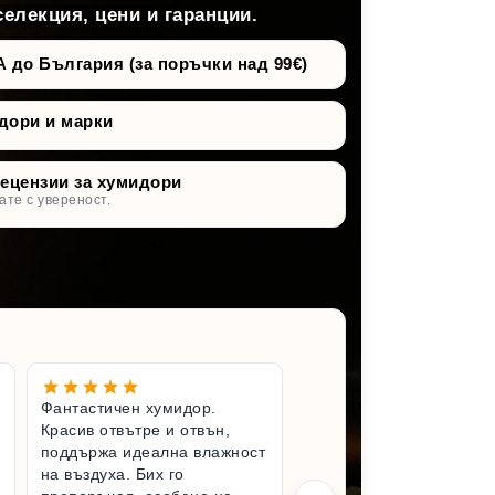
селекция, цени и гаранции.
о България (за поръчки над 99€)
дори и марки
рецензии за хумидори
ате с увереност.
Фантастичен хумидор.
Чудесен 
Красив отвътре и отвън,
Вълнувам
поддържа идеална влажност
имам по-
на въздуха. Бих го
хумидор.