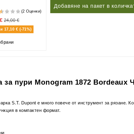
Добавяне на пакет в количка
(2 Оценки)
€
24,00 €
ти
17,10 € (-71%)
збрани
ка за пури Monogram 1872 Bordeaux 
арка S.T. Dupont е много повече от инструмент за рязане. Ко
ункция в компактен формат.
ни