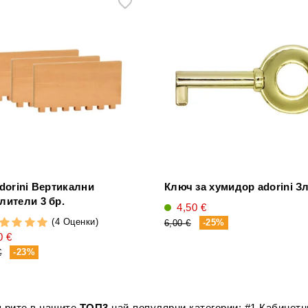
adorini Вертикални
Ключ за хумидор adorini З
лители 3 бр.
4,50 €
(4 Оценки)
-25%
6,00 €
0 €
-23%
€
лърите в нашите
ТОП3
най-популярни категории: #1
Кабинетн