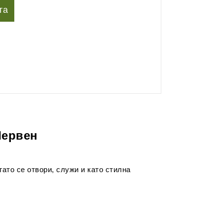
та
Червен
гато се отвори, служи и като стилна