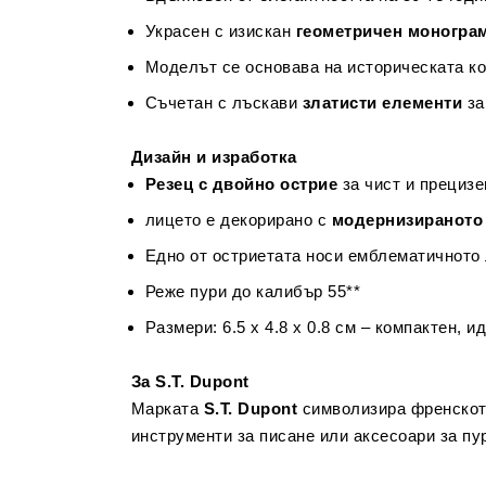
Украсен с изискан
геометричен монограм
Моделът се основава на историческата кол
Съчетан с лъскави
златисти елементи
за
Дизайн и изработка
Резец с двойно острие
за чист и прецизе
лицето е декорирано с
модернизираното 
Едно от остриетата носи емблематичното 
Реже пури до калибър 55**
Размери: 6.5 x 4.8 x 0.8 см – компактен, и
За S.T. Dupont
Марката
S.T. Dupont
символизира френското
инструменти за писане или аксесоари за пу