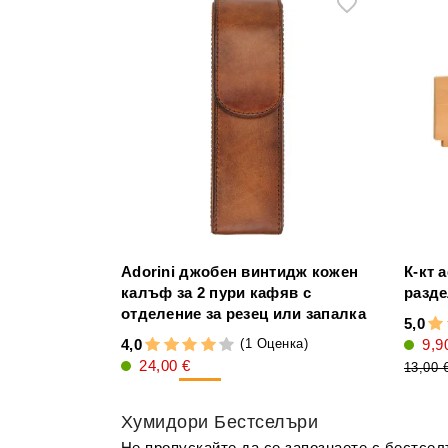
Adorini джобен винтидж кожен
К-кт 
калъф за 2 пури кафяв с
разде
отделение за резец или запалка
5,0
(1 Оценка)
4,0
9,9
24,00 €
13,00 
-20%
30,00 €
Хумидори Бестселъри
Не пропускайте да се запознаете с бестсе