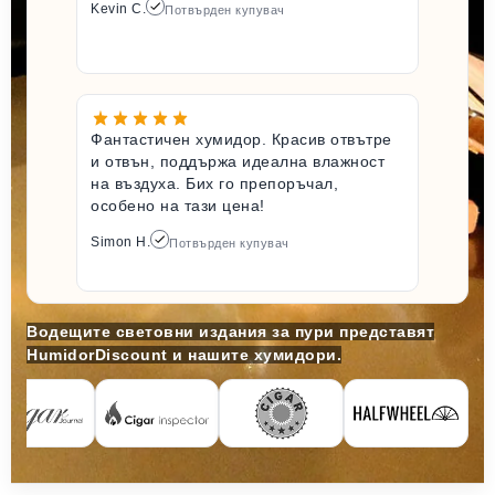
Kevin C.
Потвърден купувач
Фантастичен хумидор. Красив отвътре
и отвън, поддържа идеална влажност
на въздуха. Бих го препоръчал,
особено на тази цена!
Simon H.
Потвърден купувач
Водещите световни издания за пури представят
HumidorDiscount и нашите хумидори.