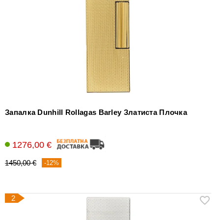
уреди
за
измерване
на
влажността
Други
аксесоари
за
пури
Запалка Dunhill Rollagas Barley Златиста Плочка
1276,00 €
1450,00 €
-12%
2