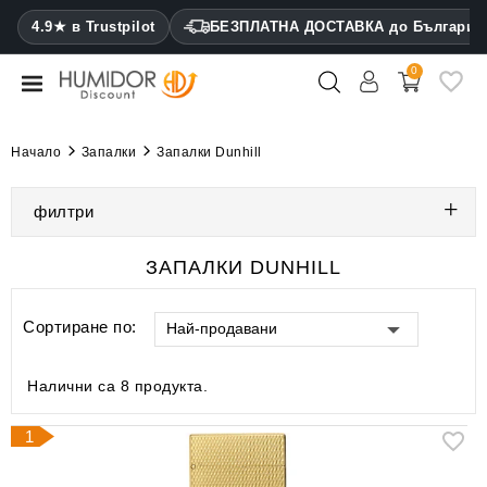
CATEGORY
4.9★ в Trustpilot
БЕЗПЛАТНА ДОСТАВКА до България
0
Хумидори
Кабинетни
Начало
Запалки
Запалки Dunhill
хумидори
филтри
Калъфи
за
пури
ЗАПАЛКИ DUNHILL
Запалки
Сортиране по:
Най-продавани
Резачки
за
Налични са 8 продукта.
пури
1
Овлажнители
и