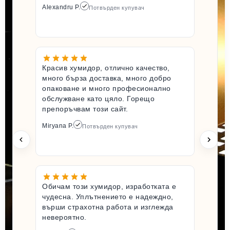
Alexandru P.
Потвърден купувач
Красив хумидор, отлично качество,
много бърза доставка, много добро
опаковане и много професионално
обслужване като цяло. Горещо
препоръчвам този сайт.
Miryana P.
Потвърден купувач
Обичам този хумидор, изработката е
чудесна. Уплътнението е надеждно,
върши страхотна работа и изглежда
невероятно.