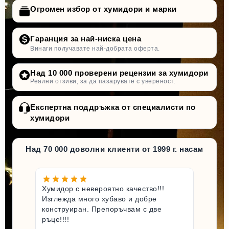
Огромен избор от хумидори и марки
Гаранция за най-ниска цена
Винаги получавате най-добрата оферта.
Над 10 000 проверени рецензии за хумидори
Реални отзиви, за да пазарувате с увереност.
Експертна поддръжка от специалисти по
хумидори
Над 70 000 доволни клиенти от 1999 г. насам
Хумидор с невероятно качество!!!
Изглежда много хубаво и добре
конструиран. Препоръчвам с две
ръце!!!!