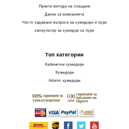
Приети методи на плащане
Данни за компанията
Често задавани въпроси за хумидори и пури
калкулатор за хумидор за пури
Топ категории
Кабинетни хумидори
Хумидори
Adorini хумидори