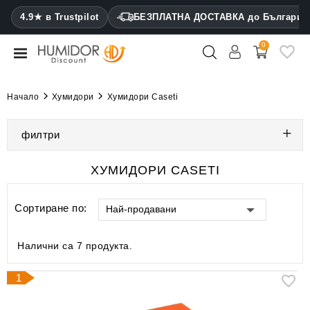
CATEGORY
4.9★ в Trustpilot
БЕЗПЛАТНА ДОСТАВКА до България
0
Хумидори
Кабинетни
Начало
Хумидори
Хумидори Caseti
хумидори
филтри
Калъфи
за
пури
ХУМИДОРИ CASETI
Запалки
Сортиране по:
Най-продавани
Резачки
за
Налични са 7 продукта.
пури
1
Овлажнители
и