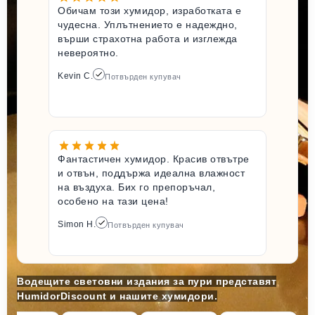
Обичам този хумидор, изработката е
чудесна. Уплътнението е надеждно,
върши страхотна работа и изглежда
невероятно.
Kevin C.
Потвърден купувач
Фантастичен хумидор. Красив отвътре
и отвън, поддържа идеална влажност
на въздуха. Бих го препоръчал,
особено на тази цена!
Simon H.
Потвърден купувач
Водещите световни издания за пури представят
HumidorDiscount и нашите хумидори.