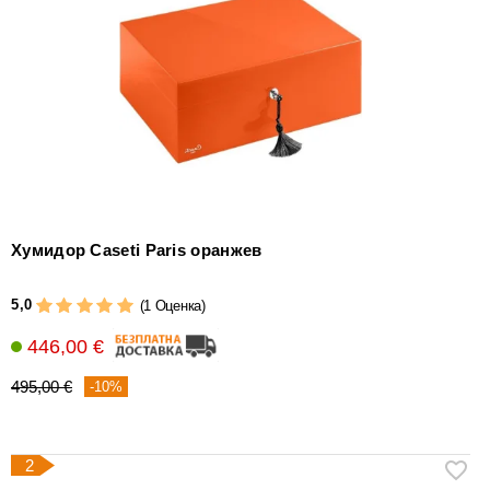
уреди
за
измерване
на
влажността
Други
аксесоари
за
пури
Хумидор Caseti Paris оранжев
5,0
(1 Оценка)
446,00 €
495,00 €
-10%
2