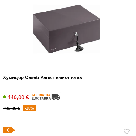
Хумидор Caseti Paris тъмнолилав
446,00 €
495,00 €
-10%
6