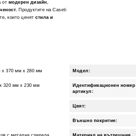
а от
модерен дизайн
,
ченост
. Продуктите на Caseti
те, които ценят
стила и
и
м
x
370 мм
x
280 мм
Модел:
x 320 мм x 230 мм
Идентификационен номер
артикул:
Цвят:
Външно покритие:
ов с метална спирала
Материал на вътрешния