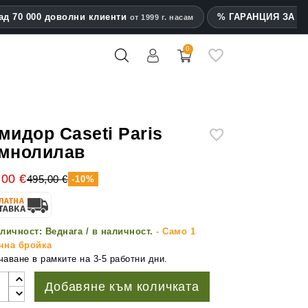
ад 70 000 доволни клиенти
% ГАРАНЦИЯ ЗА на
от 1999 г. насам
0
mes
мидор Caseti Paris
мнолилав
,00 €
495,00 €
-10%
личност:
Веднага / в наличност.
- Само 1
чна бройка
аване в рамките на 3-5 работни дни.
Добавяне към количката