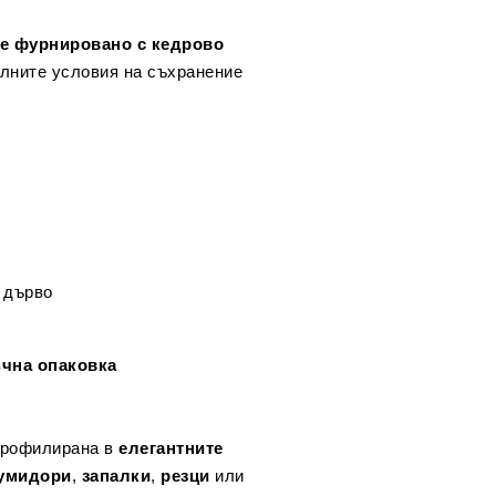
 е фурнировано с кедрово
алните условия на съхранение
 дърво
ъчна опаковка
профилирана в
елегантните
умидори
,
запалки
,
резци
или