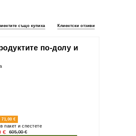
лиентите също купиха
Клиентски отзиви
родуктите по-долу и
а
и
71,00 €
в пакет и спестете
0 €
605,00 €