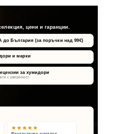
селекция, цени и гаранции.
о България (за поръчки над 99€)
дори и марки
рецензии за хумидори
ате с увереност.
Фантастичен хумидор.
Чудесен 