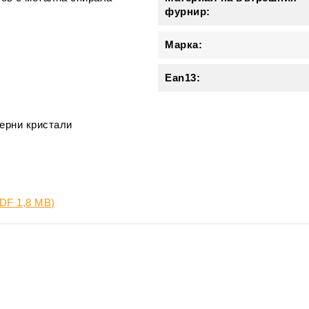
фурнир:
Марка:
Ean13:
ерни кристали
(PDF 1,8 MB)