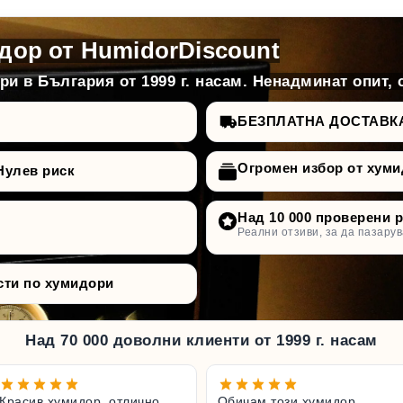
дор от HumidorDiscount
и в България от 1999 г. насам. Ненадминат опит, 
БЕЗПЛАТНА ДОСТАВКА д
Огромен избор от хуми
Нулев риск
Над 10 000 проверени 
Реални отзиви, за да пазарув
сти по хумидори
Над 70 000 доволни клиенти от 1999 г. насам
Красив хумидор, отлично
Обичам този хумидор,