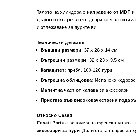
Тялото на хумидора е
направено от MDF и
дърво отвътре
, което допринася за оптим
и отлежаване за пурите ви.
Технически детайли
Външни размери
: 37 x 28 x 14 см
Вътрешни размери:
32 x 23 x 9.5 см
Капацитет:
прибл. 100-120 пури
Вътрешна облицовка:
Испанско кедрово
Магнитна част от капака
за аксесоари
Пристига във висококачествена подар
Относно Caseti
Caseti Paris
е реномирана френска марка, 
аксесоари за пури
. Дали става въпрос за
х