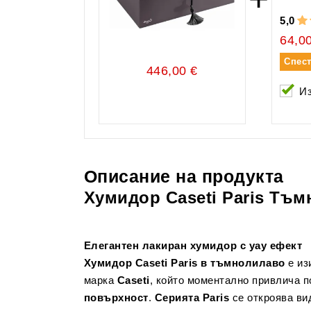
5,0
64,0
Спес
446,00 €
И
Описание на продукта
Хумидор Caseti Paris Тъ
Елегантен лакиран хумидор с уау ефект
Хумидор Caseti Paris в тъмнолилаво
е из
марка
Caseti
, който моментално привлича 
повърхност
.
Серията Paris
се откроява ви