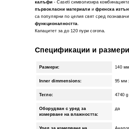
калъфи
- Caseti символизира комбинацият
първокласни материали
и
френска изтън
са популярни по целия свят сред познавачи
функционалността
.
Капацитет за до 120 пури corona.
Спецификации и размер
Размери:
140 м
Inner dimmensions:
95 мм 
Тегло:
4740 g
Оборудван с уред за
да
измерване на влажността:
Уред за измерване на
Аналог