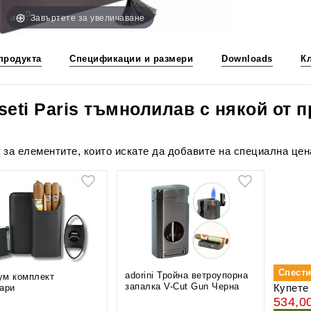
Завъртете за увеличаване
продукта
Спецификации и размери
Downloads
К
ti Paris тъмнолилав с някой от п
 за елементите, които искате да добавите на специална цен
Спест
adorini Тройна ветроупорна
ум комплект
запалка V-Cut Gun Черна
Купете 
ари
534,0