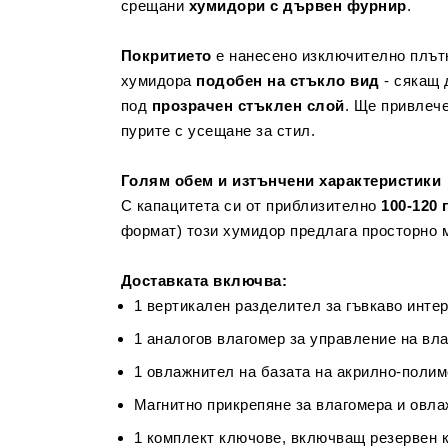
срещани
хумидори с дървен фурнир
.
Покритието
е нанесено изключително плътн
хумидора
подобен на стъкло вид
- сякащ 
под
прозрачен стъклен слой
. Ще привлеч
пурите с усещане за стил.
Голям обем и изтънчени характеристики
С капацитета си от приблизително
100-120 
формат) този хумидор предлага просторно 
Доставката включва:
1 вертикален разделител за гъвкаво инте
1 аналогов влагомер за управление на вл
1 овлажнител на базата на акрилно-поли
Магнитно прикрепяне за влагомера и овла
1 комплект ключове, включващ резервен 