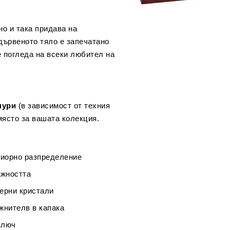
о и така придава на
дървеното тяло е запечатано
е погледа на всеки любител на
пури
(в зависимост от техния
място за вашата колекция.
риорно разпределение
ажността
мерни кристали
жнителв в капака
ключ