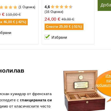
Доба
4,6
(1 Оценка)
(16 Оценки)
0 €
110,00 €
24,00 €
49,00 €
ти
46,00 € (-42%)
Спести
25,00 € (-51%)
збрани
Избрани
мнолилав
Из
ко
любимит
искан хумидор от френската
погледите с
гланцираната си
димо от класическите често