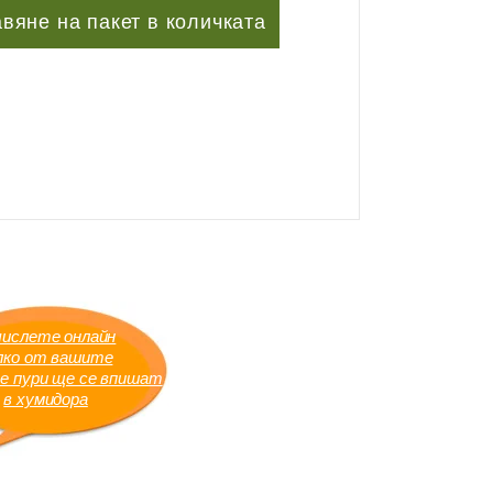
вяне на пакет в количката
числете онлайн
лко от вашите
е пури ще се впишат
в хумидора