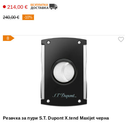
214,00 €
240,00 €
-10%
8
Резачка за пури S.T. Dupont X.tend Maxijet черна