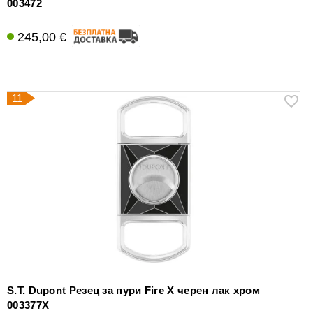
003472
245,00 €
11
S.T. Dupont Резец за пури Fire X черен лак хром
003377X