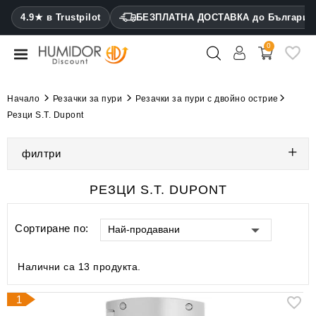
CATEGORY
4.9★ в Trustpilot
БЕЗПЛАТНА ДОСТАВКА до България
0
Хумидори
Кабинетни
Начало
Резачки за пури
Резачки за пури с двойно острие
хумидори
Резци S.T. Dupont
Калъфи
филтри
за
пури
РЕЗЦИ S.T. DUPONT
Запалки
Сортиране по:
Най-продавани
Резачки
за
пури
Налични са 13 продукта.
Овлажнители
1
и