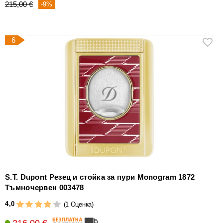
215,00 €
-9%
6
S.T. Dupont Резец и стойка за пури Monogram 1872
Тъмночервен 003478
4,0
(1 Оценка)
216,00 €