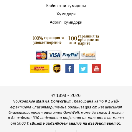
Кабинетни хумидори
Хумидори
Adorini хумидори
© 1999 - 2026
Подкрепяме
Malaria Consortium
. Класирана като # 1 най-
ефективна благотворителна организация от независимия
благотворителен оценител GiveWell; може да спаси 1 живот
и да избегне 300 нефатални инфекции на малария с по-малко
от 5000 € (
Вижте задълбочен анализ на въздействието
).