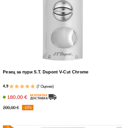
уреди
за
измерване
на
влажността
Други
аксесоари
за
пури
Резец за пури S.T. Dupont V-Cut Chrome
4,9
(7 Оценки)
180,00 €
200,00 €
-10%