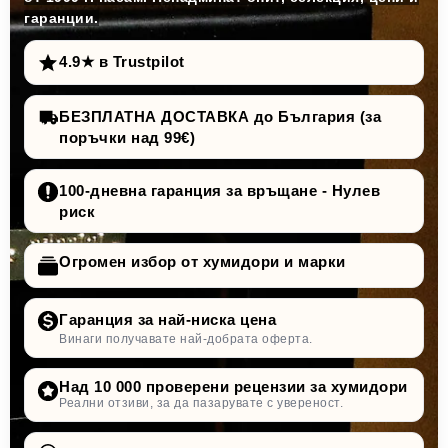
гаранции.
4.9★ в Trustpilot
БЕЗПЛАТНА ДОСТАВКА до България (за
поръчки над 99€)
100-дневна гаранция за връщане - Нулев
риск
Огромен избор от хумидори и марки
Гаранция за най-ниска цена
Винаги получавате най-добрата оферта.
Над 10 000 проверени рецензии за хумидори
Реални отзиви, за да пазарувате с увереност.