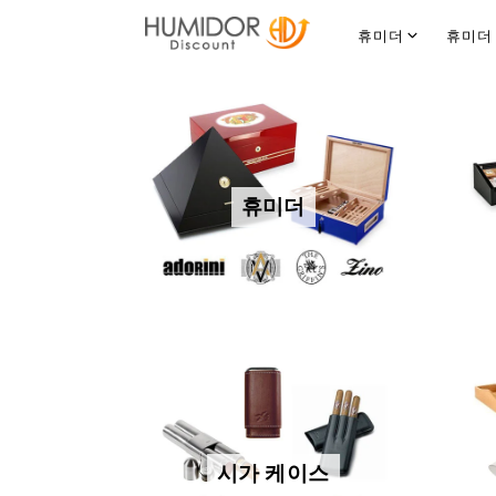
휴미더
휴미더
코히바 휴미더 몬테크리스토, 하바노스
휴미더
시가 케이스