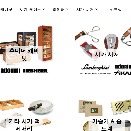
 캐비닛
시가 케이스
라이터
시가 시저
세부정보
휴미더 액세서리 및 교체 부품
휴미더 캐비
시가 시저
닛
기타 시가 액
가습기 & 습
세서리
도계