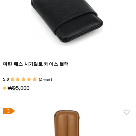
액
세
서
리
마틴 웨스 시가릴로 케이스 블랙
5,0
(2 등급)
₩95,000
3