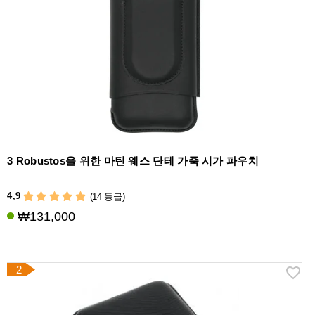
라
이
터
시
가
시
저
가
습
3 Robustos을 위한 마틴 웨스 단테 가죽 시가 파우치
기
&
4,9
(14 등급)
습
₩131,000
도
계
기
2
타
시
가