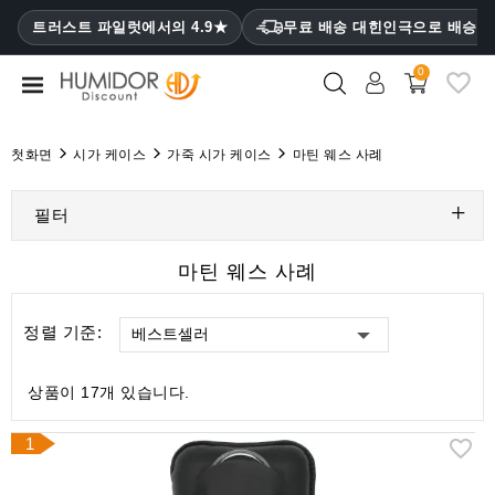
CATEGORY
트러스트 파일럿에서의 4.9★
무료 배송 대힌인극으로 배승
₩
0
휴
미
더
첫화면
시가 케이스
가죽 시가 케이스
마틴 웨스 사례
휴
미
필터
더
캐
마틴 웨스 사례
비
닛
정렬 기준:
베스트셀러
시
가
상품이 17개 있습니다.
케
이
1
스