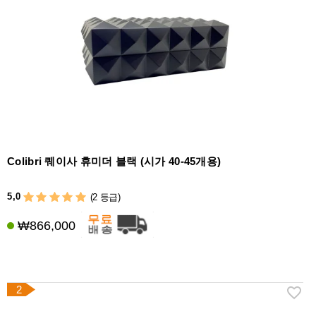
라
이
터
시
가
시
저
가
습
Colibri 퀘이사 휴미더 블랙 (시가 40-45개용)
기
&
5,0
(2 등급)
습
도
₩866,000
계
기
타
2
시
가