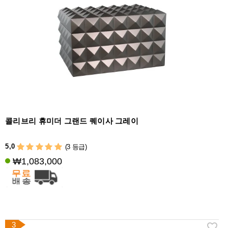
액
세
서
리
콜리브리 휴미더 그랜드 퀘이사 그레이
5,0
(3 등급)
₩1,083,000
3