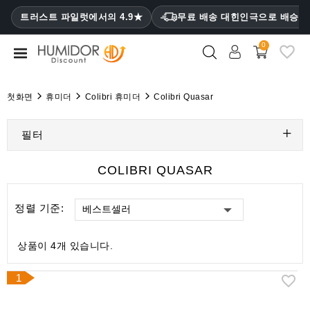
CATEGORY
트러스트 파일럿에서의 4.9★
무료 배송 대힌인극으로 배승
₩
0
휴
미
더
첫화면
휴미더
Colibri 휴미더
Colibri Quasar
휴
미
필터
더
캐
COLIBRI QUASAR
비
닛
정렬 기준:
베스트셀러
시
가
상품이 4개 있습니다.
케
이
1
스