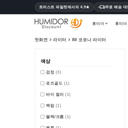
트러스트 파일럿에서의 4.9★
무료 배송 
휴미더
휴미더
코히바 휴미더 몬테크리스토, 하바노스
첫화면
라이터
IM 코로나 라이터
색상
검정
(3)
로즈골드
(1)
바이 컬러
(1)
백랍
(1)
블랙/크롬
(1)
블루
(1)