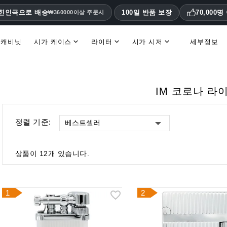
대힌인극으로 배승
100일 반품 보장
70,000
₩360000이상 주문시
 캐비닛
시가 케이스
라이터
시가 시저
세부정보
휴미더 액세서리 및 교체 부품
IM 코로나 라
정렬 기준:
베스트셀러
상품이 12개 있습니다.
1
2