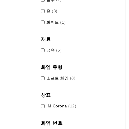
은
(3)
화이트
(1)
재료
금속
(5)
화염 유형
소프트 화염
(8)
상표
IM Corona
(12)
화염 번호