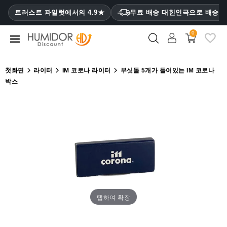
CATEGORY
트러스트 파일럿에서의 4.9★
무료 배송 대힌인극으로 배승
₩
0
휴
미
더
첫화면
라이터
IM 코로나 라이터
부싯돌 5개가 들어있는 IM 코로나
박스
휴
미
더
캐
비
닛
시
가
케
이
탭하여 확장
스