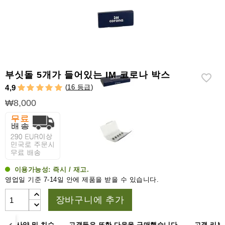
라
이
터
시
가
시
부싯돌 5개가 들어있는 IM 코로나 박스
저
(
16 등급
)
4,9
가
₩8,000
습
기
&
습
도
계
이용가능성:
즉시 / 재고.
영업일 기준 7-14일 안에 제품을 받을 수 있습니다.
기
타
장바구니에 추가
시
가
명
사양 및 치수
고객들은 또한 다음을 구매했습니다.
고객 리뷰