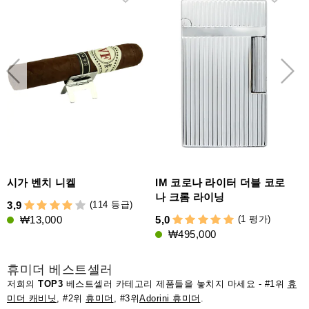
시가 벤치 니켈
IM 코로나 라이터 더블 코로
나 크롬 라이닝
(114 등급)
3,9
4
(1 평가)
₩13,000
5,0
₩495,000
휴미더 베스트셀러
저희의
TOP3
베스트셀러 카테고리 제품들을 놓치지 마세요 - #1위
휴
미더 캐비닛
, #2위
휴미더
, #3위
Adorini 휴미더
.