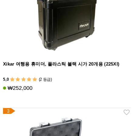
액
세
서
리
Xikar 여행용 휴미더, 플라스틱 블랙 시가 20개용 (225XI)
5,0
(2 등급)
₩252,000
3