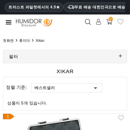
CATEGORY
트러스트 파일럿에서의 4.9★
무료 배송 대힌인극으로 배승
₩
0
휴
미
더
첫화면
휴미더
Xikar
휴
미
필터
더
캐
XIKAR
비
닛
정렬 기준:
베스트셀러
시
가
상품이 5개 있습니다.
케
이
1
스