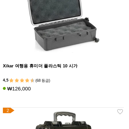
라
이
터
시
가
시
저
가
습
Xikar 여행용 휴미더 플라스틱 10 시가
기
&
4,5
(68 등급)
습
₩126,000
도
계
기
2
타
시
가