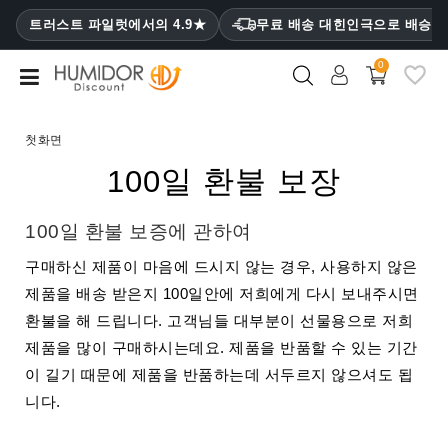
CATEGORY
트러스트 파일럿에서의 4.9★
무료 배송 대힌인극으로 배승
₩
0
휴
미
더
첫화면
휴
100일 환불 보장
미
더
캐
100일 환불 보증에 관하여
비
구매하신 제품이 마음에 드시지 않는 경우, 사용하지 않은
닛
제품을 배송 받은지 100일안에 저희에게 다시 보내주시면
시
환불을 해 드립니다. 고객님들 대부분이 선물용으로 저희
가
제품을 많이 구매하시는데요. 제품을 반품할 수 있는 기간
케
이
이 길기 때문에 제품을 반품하는데 서두르지 않으셔도 됩
스
니다.
라