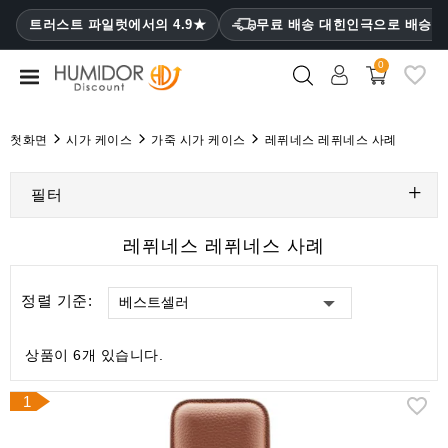
CATEGORY
트러스트 파일럿에서의 4.9★
무료 배송 대힌인극으로 배승
₩
0
휴
미
더
첫화면
시가 케이스
가죽 시가 케이스
레퓌네스 레퓌네스 사례
휴
미
필터
더
캐
레퓌네스 레퓌네스 사례
비
닛
정렬 기준:
베스트셀러
시
가
상품이 6개 있습니다.
케
이
1
스