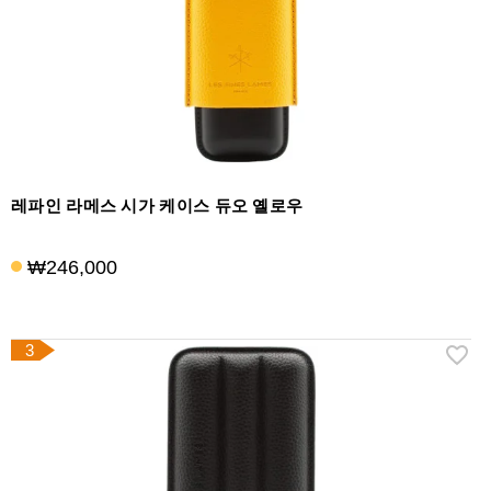
액
세
서
리
레파인 라메스 시가 케이스 듀오 옐로우
₩246,000
3