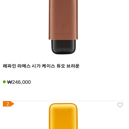
라
이
터
시
가
시
저
가
습
레파인 라메스 시가 케이스 듀오 브라운
기
&
₩246,000
습
도
계
2
기
타
시
가