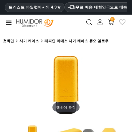
CATEGORY
트러스트 파일럿에서의 4.9★
무료 배송 대힌인극으로 배승
₩
0
휴
미
더
첫화면
시가 케이스
레파인 라메스 시가 케이스 듀오 옐로우
휴
미
더
캐
비
닛
시
가
탭하여 확장
케
이
스