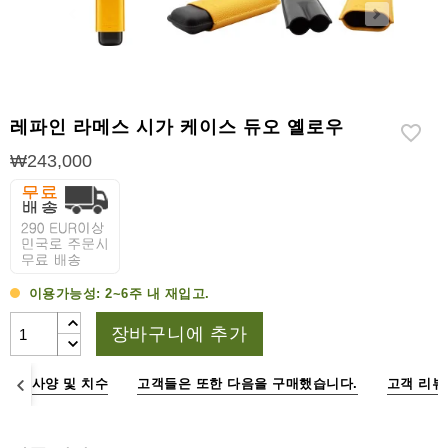
라
이
터
시
가
레파인 라메스 시가 케이스 듀오 옐로우
시
저
₩243,000
가
습
기
&
습
이용가능성:
2~6주 내 재입고.
도
계
장바구니에 추가
기
명
사양 및 치수
고객들은 또한 다음을 구매했습니다.
고객 리뷰
타
시
가