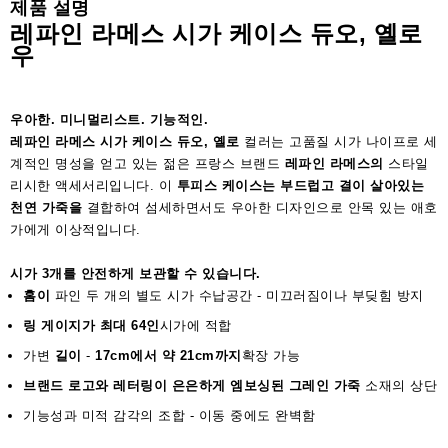
제품 설명
액
레파인 라메스 시가 케이스 듀오, 옐로
세
우
서
리
우아한. 미니멀리스트. 기능적인.
레파인 라메스 시가 케이스 듀오, 옐로
컬러는 고품질 시가 나이프로 세
계적인 명성을 얻고 있는 젊은 프랑스 브랜드
레파인 라메스의
스타일
리시한 액세서리입니다. 이
투피스 케이스는
부드럽고 결이 살아있는
천연 가죽을
결합하여 섬세하면서도 우아한 디자인으로 안목 있는 애호
가에게 이상적입니다.
시가 3개를 안전하게 보관할 수 있습니다.
홈이
파인 두 개의 별도 시가 수납공간 - 미끄러짐이나 부딪힘 방지
링 게이지가 최대 64인
시가에 적합
가변
길이
-
17cm에서 약 21cm까지
확장 가능
브랜드 로고와 레터링이 은은하게 엠보싱된
그레인 가죽
소재의 상단
기능성과 미적 감각의 조합 - 이동 중에도 완벽함