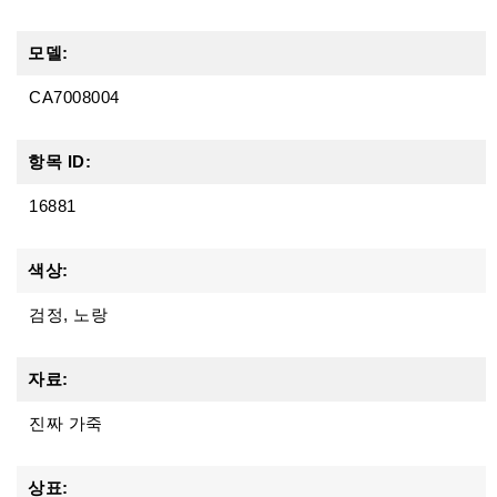
모델:
CA7008004
항목 ID:
16881
색상:
검정, 노랑
자료:
진짜 가죽
상표: