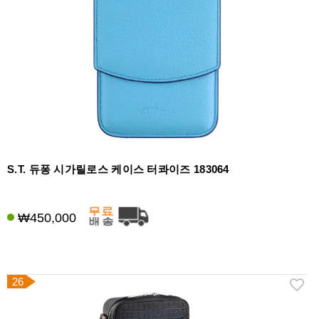
S.T. 듀퐁 시가릴로스 케이스 터콰이즈 183064
₩450,000
26