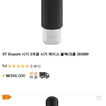
라
이
터
시
가
시
저
가
습
ST Dupont 시가 2개용 시가 케이스 블랙/크롬 183260
기
&
5,0
(1 평가)
습
도
₩396,000
계
기
타
2
시
가