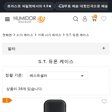
CATEGORY
트러스트 파일럿에서의 4.9★
무료 배송 대힌인극으로 배승
₩
0
휴
미
더
첫화면
시가 케이스
가죽 시가 케이스
S.T. 듀폰 케이스
휴
미
필터
더
캐
S.T. 듀폰 케이스
비
닛
정렬 기준:
베스트셀러
시
가
상품이 28개 있습니다.
케
이
1
스