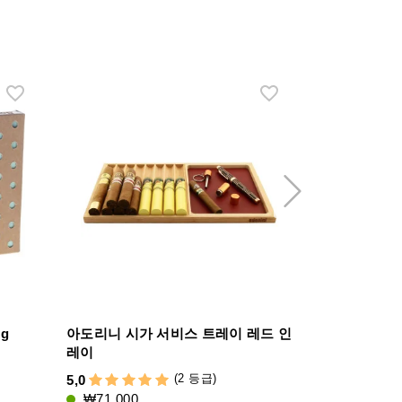
g
아도리니 시가 서비스 트레이 레드 인
Credo El 
레이
4,1
(2 등급)
5,0
₩15,000
₩71,000