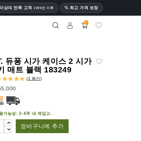
명 이상의 만족 고객
% 최고 가격 보장
1999년 이후
0
T. 듀퐁 시가 케이스 2 시가
 매트 블랙 183249
(
1 평가
)
5,000
용가능성:
2~6주 내 재입고.
장바구니에 추가