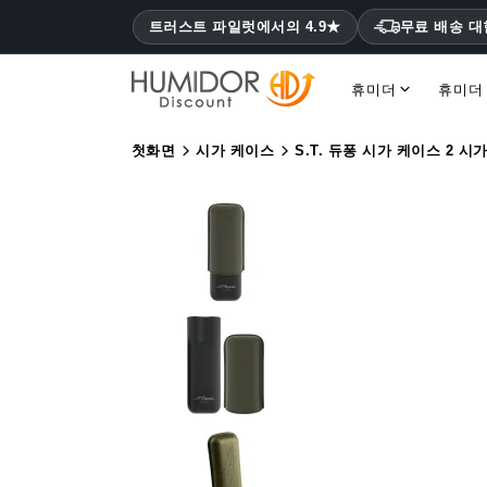
트러스트 파일럿에서의 4.9★
무료 배송 
휴미더
휴미더
코히바 휴미더 몬테크리스토, 하바노스
첫화면
시가 케이스
S.T. 듀퐁 시가 케이스 2 시가