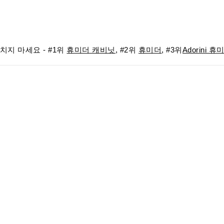
지 마세요 - #1위
휴미더 캐비닛
, #2위
휴미더
, #3위
Adorini 휴