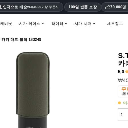
대힌인극으로 배승
100일 반품 보장
70,000
₩360000이상 주문시
 캐비닛
시가 케이스
라이터
시가 시저
세부정보
휴미더 액세서리 및 교체 부품
 카키 매트 블랙 183249
S.
카키
5,0
₩45
이