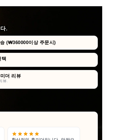
다.
 (₩360000이상 주문시)
선택
휴미더 리뷰
리뷰.
환상적인 휴미더입니다. 안팎으
작지만 훌