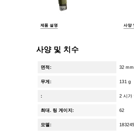
제품 설명
사양 
사양 및 치수
면적:
32 mm
무게:
131 g
:
2 시가
최대. 링 게이지:
62
모델:
18324