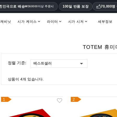
대힌인극으로 배승
100일 반품 보장
70,000
₩360000이상 주문시
 캐비닛
시가 케이스
라이터
시가 시저
세부정보
휴미더 액세서리 및 교체 부품
TOTEM 휴미
정렬 기준:
베스트셀러
상품이 4개 있습니다.
1
2