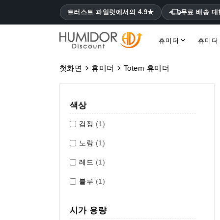
트러스트 파일럿에서의 4.9★
무료 배송 
휴미더
휴미더
코히바 휴미더 몬테크리스토, 하바노스
첫화면
휴미더
Totem 휴미더
색상
검정
(1)
노랑
(1)
레드
(1)
블루
(1)
시가 용량