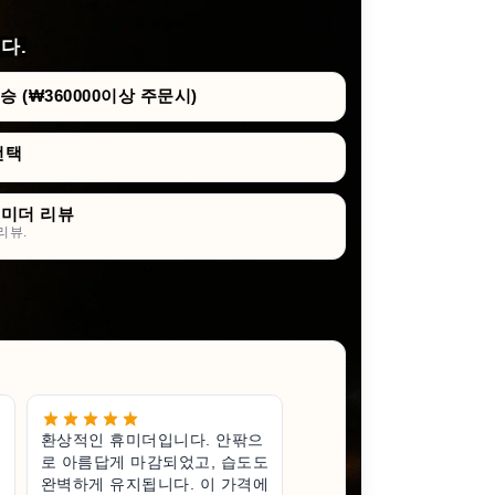
다.
 (₩360000이상 주문시)
선택
휴미더 리뷰
리뷰.
환상적인 휴미더입니다. 안팎으
작지만 훌
로 아름답게 마감되었고, 습도도
고급스럽고
완벽하게 유지됩니다. 이 가격에
받게 되어