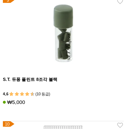
9
S.T. 듀퐁 플린트 8조각 블랙
4,6
(10 등급)
₩5,000
10