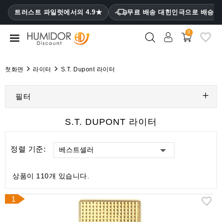
CATEGORY
트러스트 파일럿에서의 4.9★
무료 배송 대힌인극으로 배승
₩
0
휴
미
더
첫화면
라이터
S.T. Dupont 라이터
휴
미
필터
더
캐
S.T. DUPONT 라이터
비
닛
정렬 기준:
베스트셀러
시
가
상품이 110개 있습니다.
케
이
1
스