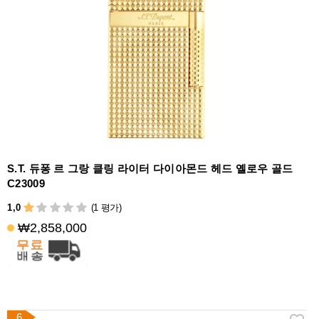
S.T. 듀퐁 르 그랑 클링 라이터 다이아몬드 헤드 옐로우 골드
C23009
1,0
(1 평가)
₩2,858,000
6