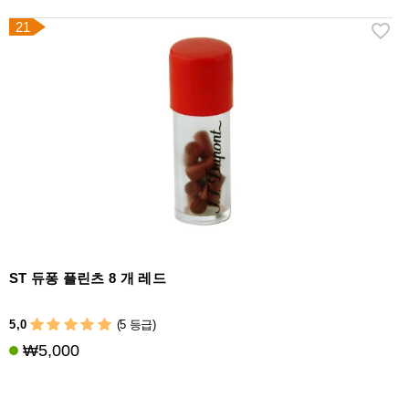
21
ST 듀퐁 플린츠 8 개 레드
5,0
(5 등급)
₩5,000