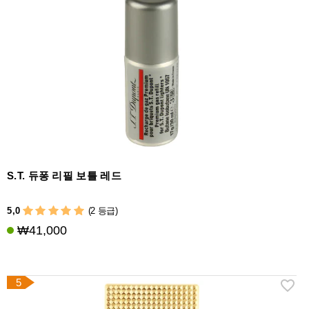
S.T. 듀퐁 리필 보틀 레드
5,0
(2 등급)
₩41,000
5