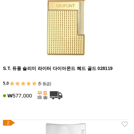
라
이
터
시
가
시
저
가
습
S.T. 듀퐁 슬리미 라이터 다이아몬드 헤드 골드 028119
기
&
5,0
(5 등급)
습
도
₩577,000
계
기
타
2
시
가