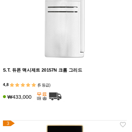
액
세
서
리
S.T. 듀폰 맥시제트 20157N 크롬 그리드
4,8
(6 등급)
₩433,000
3