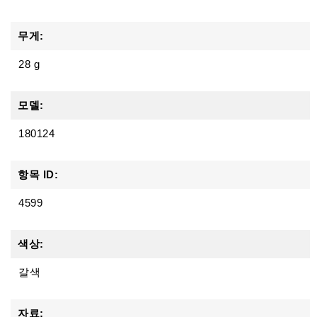
무게:
28 g
모델:
180124
항목 ID:
4599
색상:
갈색
자료: