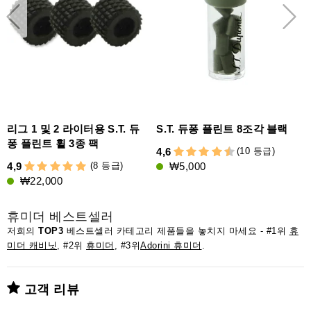
리그 1 및 2 라이터용 S.T. 듀
S.T. 듀퐁 플린트 8조각 블랙
퐁 플린트 휠 3종 팩
(10 등급)
4,6
(8 등급)
4,9
₩5,000
5
₩22,000
휴미더 베스트셀러
저희의
TOP3
베스트셀러 카테고리 제품들을 놓치지 마세요 - #1위
휴
미더 캐비닛
, #2위
휴미더
, #3위
Adorini 휴미더
.
고객 리뷰