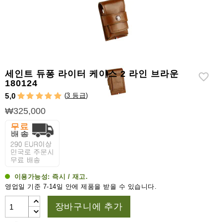
라
이
터
시
가
시
세인트 듀퐁 라이터 케이스 2 라인 브라운
저
180124
(
3 등급
)
5,0
가
₩325,000
습
기
&
습
도
계
이용가능성:
즉시 / 재고.
기
영업일 기준 7-14일 안에 제품을 받을 수 있습니다.
타
장바구니에 추가
시
가