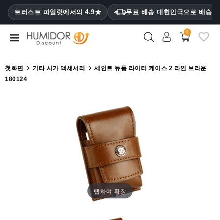
CATEGORY
트러스트 파일럿에서의 4.9★
무료 배송 대힌인극으로 배승
₩
0
휴
미
더
첫화면
기타 시가 액세서리
세인트 듀퐁 라이터 케이스 2 라인 브라운
180124
휴
미
더
캐
비
닛
시
가
케
이
탭하여 확장
스