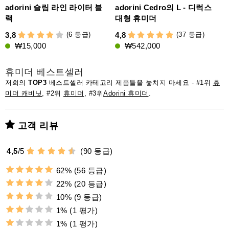
adorini 슬림 라인 라이터 블
adorini Cedro의 L - 디럭스
랙
대형 휴미더
(6 등급)
(37 등급)
3,8
4,8
3
₩15,000
₩542,000
휴미더 베스트셀러
저희의
TOP3
베스트셀러 카테고리 제품들을 놓치지 마세요 - #1위
휴
미더 캐비닛
, #2위
휴미더
, #3위
Adorini 휴미더
.
고객 리뷰
4,5
/
5
(
90
등급)
62%
(56 등급)
22%
(20 등급)
10%
(9 등급)
1%
(1 평가)
1%
(1 평가)