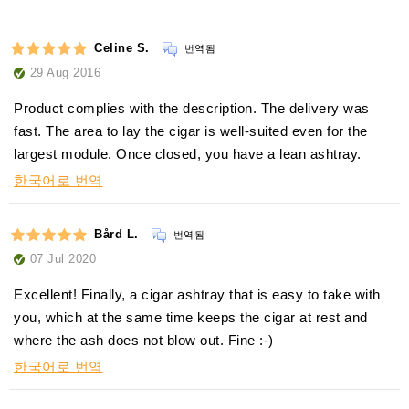
Celine S.
번역됨
29 Aug 2016
Product complies with the description. The delivery was
fast. The area to lay the cigar is well-suited even for the
largest module. Once closed, you have a lean ashtray.
한국어로 번역
Bård L.
번역됨
07 Jul 2020
Excellent! Finally, a cigar ashtray that is easy to take with
you, which at the same time keeps the cigar at rest and
where the ash does not blow out. Fine :-)
한국어로 번역