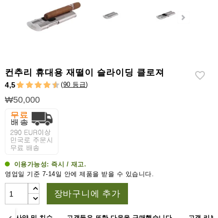
라
이
터
시
가
시
컨추리 휴대용 재떨이 슬라이딩 클로져
저
(
90 등급
)
4,5
가
₩50,000
습
기
&
습
도
계
이용가능성:
즉시 / 재고.
영업일 기준 7-14일 안에 제품을 받을 수 있습니다.
기
타
장바구니에 추가
시
가
명
사양 및 치수
고객들은 또한 다음을 구매했습니다.
고객 리뷰