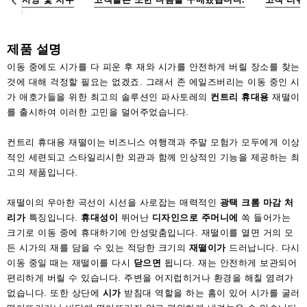
액
세
서
제품 설명
리
이동 중에도 시가를 다 피운 후 재와 시가를 안전하게 버릴 장소를 찾는
것에 대해 걱정할 필요는 없겠죠. 그래서 존 에일즈버리는 이동 중인 시
가 애호가들을 위한 최고의 솔루션인 파사토레의
컨트리 휴대용
재떨이
를 출시하여 이러한 고민을 덜어주었습니다.
컨트리 휴대용 재떨이는 비즈니스 여행객과 주말 모험가 모두에게 이상
적인 세련되고 스타일리시한 외관과 함께 인상적인 기능을 제공하는 최
고의 제품입니다.
재떨이의 우아한 곡선이 시선을 사로잡는 매력적인
광택 크롬 마감 처
리가
특징입니다.
휴대성이
뛰어난
디자인으로
주머니에
쏙 들어가는
크기로 이동 중에 휴대하기에 안성맞춤입니다. 재떨이를 열면 거의 모
든 시가의 재를 담을 수 있는 적당한 크기의
재떨이가
드러납니다. 다시
이동 중일 때는 재떨이를 다시
닫으면
됩니다. 재는 안전하게 보관되어
편리하게 버릴 수 있습니다. 주변을 어지럽히거나 환경을 해칠 염려가
없습니다. 또한 상단에
시가
받침대 역할을 하는 홈이 있어 시가를 굴러