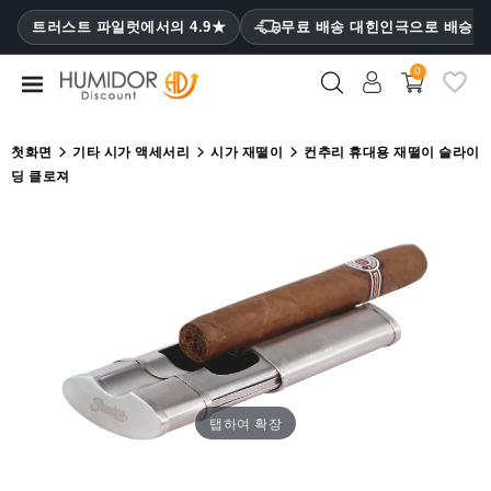
CATEGORY
트러스트 파일럿에서의 4.9★
무료 배송 대힌인극으로 배승
₩
0
휴
미
더
첫화면
기타 시가 액세서리
시가 재떨이
컨추리 휴대용 재떨이 슬라이
딩 클로져
휴
미
더
캐
비
닛
시
가
케
탭하여 확장
이
스