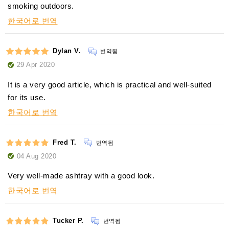
smoking outdoors.
한국어로 번역
Dylan V.
번역됨
29 Apr 2020
It is a very good article, which is practical and well-suited
for its use.
한국어로 번역
Fred T.
번역됨
04 Aug 2020
Very well-made ashtray with a good look.
한국어로 번역
Tucker P.
번역됨