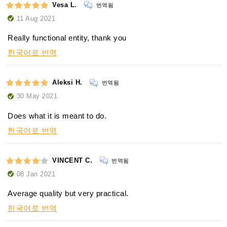
Vesa L.
번역됨
11 Aug 2021
Really functional entity, thank you
한국어로 번역
Aleksi H.
번역됨
30 May 2021
Does what it is meant to do.
한국어로 번역
VINCENT C.
번역됨
08 Jan 2021
Average quality but very practical.
한국어로 번역