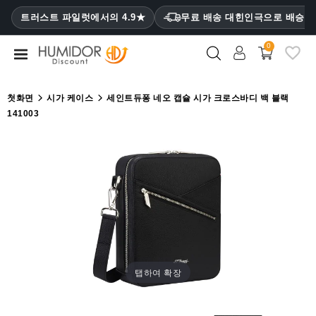
CATEGORY
트러스트 파일럿에서의 4.9★
무료 배송 대힌인극으로 배승
₩
0
휴
미
더
첫화면
시가 케이스
세인트듀퐁 네오 캡슐 시가 크로스바디 백 블랙
141003
휴
미
더
캐
비
닛
시
가
케
탭하여 확장
이
스