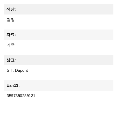
색상:
검정
자료:
가죽
상표:
S.T. Dupont
Ean13:
3597390289131