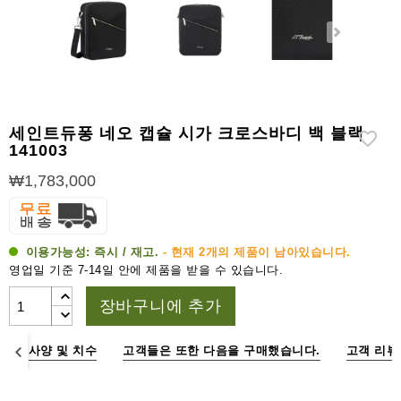
라
이
터
시
가
시
세인트듀퐁 네오 캡슐 시가 크로스바디 백 블랙
저
141003
₩1,783,000
가
습
기
&
이용가능성:
즉시 / 재고.
- 현재 2개의 제품이 남아있습니다.
습
영업일 기준 7-14일 안에 제품을 받을 수 있습니다.
도
계
장바구니에 추가
기
명
사양 및 치수
고객들은 또한 다음을 구매했습니다.
고객 리뷰
타
시
가