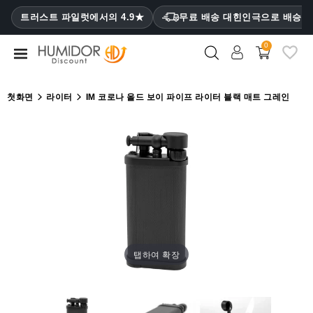
CATEGORY
트러스트 파일럿에서의 4.9★
무료 배송 대힌인극으로 배승
₩
0
휴
미
더
첫화면
라이터
IM 코로나 올드 보이 파이프 라이터 블랙 매트 그레인
휴
미
더
캐
비
닛
시
가
탭하여 확장
케
이
스