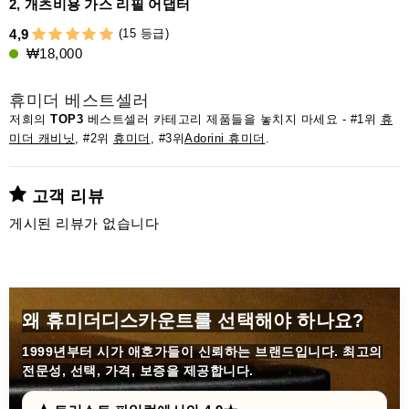
2, 개츠비용 가스 리필 어댑터
(15 등급)
4,9
₩18,000
휴미더 베스트셀러
저희의
TOP3
베스트셀러 카테고리 제품들을 놓치지 마세요 - #1위
휴
미더 캐비닛
, #2위
휴미더
, #3위
Adorini 휴미더
.
고객 리뷰
게시된 리뷰가 없습니다
왜 휴미더디스카운트를 선택해야 하나요?
1999년부터
시가 애호가들이 신뢰하는 브랜드입니다. 최고의
전문성, 선택, 가격, 보증을 제공합니다.