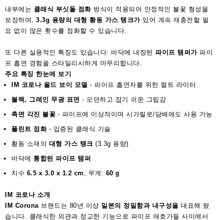
내부에는
클래식 부싯돌 점화
방식이 적용되어 안정적인 불꽃 형성을
보장하며,
3.3g 용량의
대형 황동 가스 탱크가
있어 계속 재충전할 필
요 없이 많은 횟수를 점화할 수 있습니다.
또 다른 실용적인 특징도 있습니다: 바닥에 내장된
파이프 탬퍼가
파이
프 흡연 경험을 스타일리시하게 마무리합니다.
주요 특징 한눈에 보기
IM 코로나 올드 보이 모델
- 파이프 흡연자를 위한 컬트 라이터
블랙, 그레인 무광 표면
- 모던하고 잡기 쉬운 그립감
측면 각진 불꽃
- 파이프에 이상적이며 시가릴로/담배에도 사용 가능
플린트 점화
- 입증된 클래식 기술
황동 소재의
대형 가스 탱크
(3.3g 용량)
바닥에
통합된 파이프 탬퍼
치수
6.5 x 3.0 x 1.2 cm
, 무게:
60 g
IM 코로나 소개
IM Corona
브랜드는 80년 이상
일본의 정밀함과 내구성을
대표해 왔
습니다. 클래식한 외관과 정교한 기능으로 파이프 애호가들 사이에서