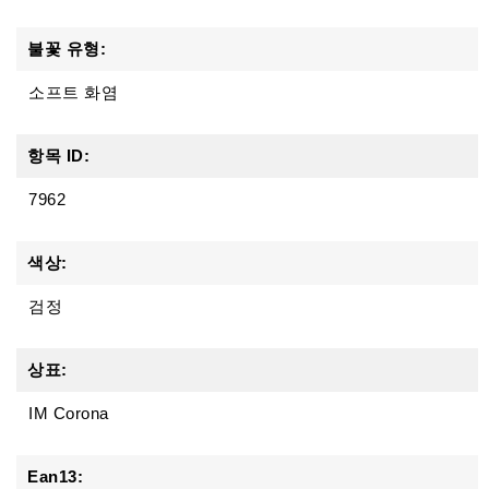
불꽃 유형:
소프트 화염
항목 ID:
7962
색상:
검정
상표:
IM Corona
Ean13: