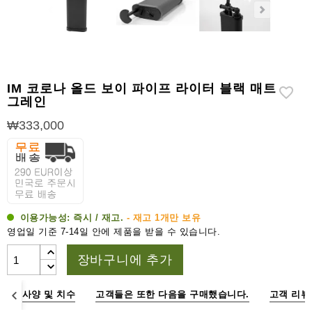
라
이
터
시
가
IM 코로나 올드 보이 파이프 라이터 블랙 매트
시
그레인
저
₩333,000
가
습
기
&
습
도
이용가능성:
즉시 / 재고.
- 재고 1개만 보유
계
영업일 기준 7-14일 안에 제품을 받을 수 있습니다.
장바구니에 추가
기
타
시
명
사양 및 치수
고객들은 또한 다음을 구매했습니다.
고객 리뷰
가