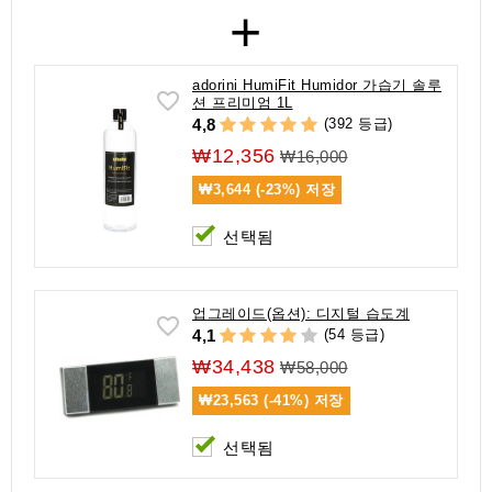
+
adorini HumiFit Humidor 가습기 솔루
션 프리미엄 1L
(392 등급)
4,8
₩12,356
₩16,000
₩3,644 (-23%)
저장
선택됨
업그레이드(옵션): 디지털 습도계
(54 등급)
4,1
₩34,438
₩58,000
₩23,563 (-41%)
저장
선택됨