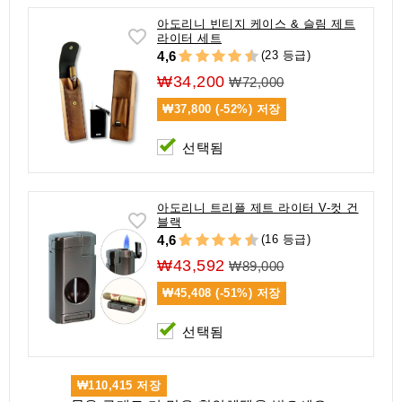
아도리니 빈티지 케이스 & 슬림 제트
라이터 세트
(23 등급)
4,6
₩34,200
₩72,000
₩37,800 (-52%)
저장
선택됨
아도리니 트리플 제트 라이터 V-컷 건
블랙
(16 등급)
4,6
₩43,592
₩89,000
₩45,408 (-51%)
저장
선택됨
₩110,415
저장