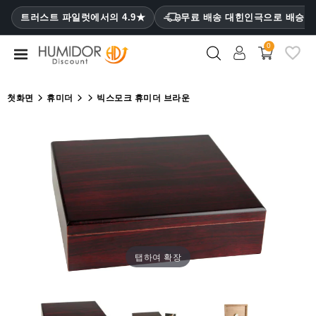
CATEGORY
트러스트 파일럿에서의 4.9★
무료 배송 대힌인극으로 배승
₩
0
휴
미
더
첫화면
휴미더
빅스모크 휴미더 브라운
휴
미
더
캐
비
닛
시
가
탭하여 확장
케
이
스