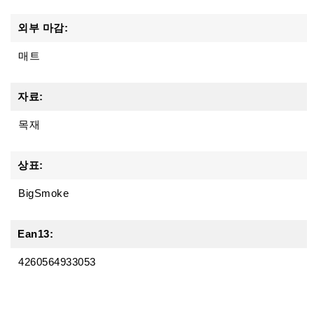
외부 마감:
매트
자료:
목재
상표:
BigSmoke
Ean13:
4260564933053