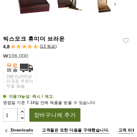
라
이
터
시
가
빅스모크 휴미더 브라운
시
(
13 등급
)
4,8
저
₩106,000
가
습
기
&
습
도
이용가능성:
즉시 / 재고.
계
영업일 기준 7-14일 안에 제품을 받을 수 있습니다.
기
장바구니에 추가
타
시
수
Downloads
고객들은 또한 다음을 구매했습니다.
고객 리뷰
가