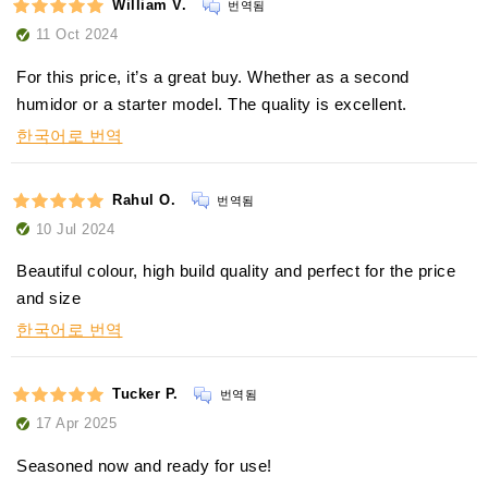
William V.
번역됨
11 Oct 2024
For this price, it’s a great buy. Whether as a second
humidor or a starter model. The quality is excellent.
한국어로 번역
Rahul O.
번역됨
10 Jul 2024
Beautiful colour, high build quality and perfect for the price
and size
한국어로 번역
Tucker P.
번역됨
17 Apr 2025
Seasoned now and ready for use!