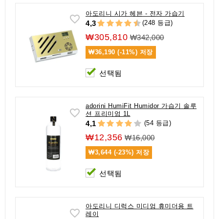
아도리니 시가 헤븐 - 전자 가습기
(248 등급)
4,3
₩305,810
₩342,000
₩36,190 (-11%)
저장
선택됨
adorini HumiFit Humidor 가습기 솔루
션 프리미엄 1L
(54 등급)
4,1
₩12,356
₩16,000
₩3,644 (-23%)
저장
선택됨
아도리니 디럭스 미디엄 휴미더용 트
레이