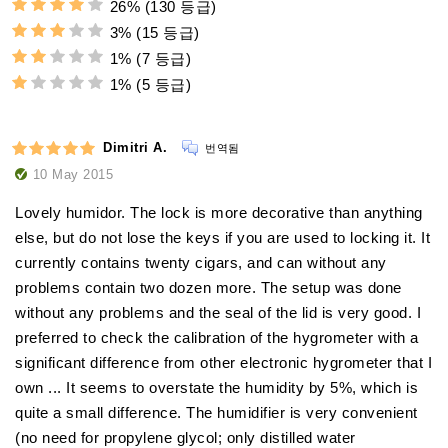
26%
(130 등급)
범용적인 사용성:
시가를 삽
추가 금속
입합니다:
3%
(15 등급)
은 이온이
박테리아와 바이러스에 대한
판이
이제 시가가 새 보금자리로 이동하여 제한 없이 시가를 즐
1%
(7 등급)
길 수 있습니다.
최적의 위생 환경을
1%
(5 등급)
업그레이드하고
수명과 성능 유지를
아도리니의 세심한 장비
덕분에 추가 품목이 필요하지 않습
사용의 용이성:
니다 - 휴미더는 처음부터 시가를 최상의 상태로 보관할 수
Dimitri A.
있도록 설계되었습니다!
번역됨
10 May 2015
Lovely humidor. The lock is more decorative than anything
else, but do not lose the keys if you are used to locking it. It
currently contains twenty cigars, and can without any
problems contain two dozen more. The setup was done
without any problems and the seal of the lid is very good. I
preferred to check the calibration of the hygrometer with a
significant difference from other electronic hygrometer that I
own ... It seems to overstate the humidity by 5%, which is
quite a small difference. The humidifier is very convenient
(no need for propylene glycol; only distilled water