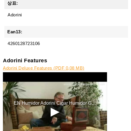
상표:
Adorini
Ean13:
4260128723106
Adorini Features
Adorini Deluxe Features (PDF 0,08 MB)