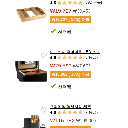
(392 등급)
4,8
₩19,727
₩39,453
₩19,727 (-50%)
저장
선택됨
아도리니 휴미더용 LED 조명
(5 등급)
4,8
₩29,590
₩47,673
₩18,083 (-38%)
저장
선택됨
프리미엄 액세서리 세트
(2 등급)
4,0
₩115,782
₩199,000