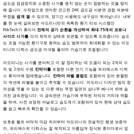
금도금 잠금장치로 소중한 시가를 원치 않는 손이 침범하는 것을 방지
해 줍니다. 수작업으로 연마한 견고한 24K 금도금 사분면 경첩 덕분에
뚜껑을
쉽게 열
수 있으며, 장기간 사용해도 내구성이 뛰어납니다. 내부
를 한 눈에 살펴보면 아도리니만의 독특한 환기 리브 시스템인
RibTech가 휴미더
전체의
공기 순환을 개선하여
최대 75개의 코로나
사이즈 시가를
각각 최적의 상태로 보관할 수 있도록 도와줍니다. 습도
는 조절 가능한 환기구로 원하는 습도 범위까지 최대화할 수 있는 아도
리니의 디럭스 금도금 아크릴 폴리머 가습기로 조절됩니다.
아도리니는 시가를 분리하고 더 잘 정리하는 데 도움이 되는 2개의 수
직 및 2개의 수평
칸막이를
포함한 다른 인기 기능을 트리에스트 디럭
스 휴미더에 탑재했습니다.
칸막이
라벨 클립도
포함되어 있어 분할된
각 섹션에 라벨을 붙이고 추적할 수 있습니다. 아도리니 디자인 팀의 창
의성을 엿볼 수 있는 또 다른 예는 뚜껑 밑면의 삼나무 베니어 뒤에 숨
겨진 금속판입니다. 이 금속판은 가습기에 부착된 자석의 거치대 역할
을 하며, 사전 보정된 아날로그 습도계가 포함되어 있어 현재 상대 습도
를 쉽고 빠르게 확인할 수 있습니다.
보호용 펠트 바닥의 마감 처리부터 아도리니의 전설적인 평생 보증까
지, 트리에스트 디럭스는 잘 제작되고 아름답게 장식된 휴미더로서 앞