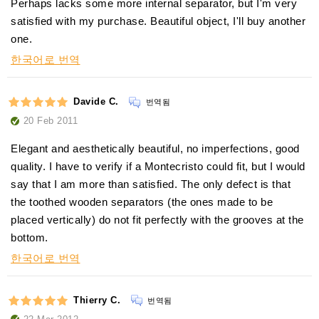
Perhaps lacks some more internal separator, but I'm very
satisfied with my purchase. Beautiful object, I'll buy another
one.
한국어로 번역
Davide C.
번역됨
20 Feb 2011
Elegant and aesthetically beautiful, no imperfections, good
quality. I have to verify if a Montecristo could fit, but I would
say that I am more than satisfied. The only defect is that
the toothed wooden separators (the ones made to be
placed vertically) do not fit perfectly with the grooves at the
bottom.
한국어로 번역
Thierry C.
번역됨
22 Mar 2012