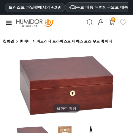
CATEGORY
트러스트 파일럿에서의 4.9★
무료 배송 대힌인극으로 배승
₩
0
휴
미
더
첫화면
휴미더
아도리니 트라이스트 디럭스 로즈 우드 휴미더
휴
미
더
캐
비
닛
시
가
탭하여 확장
케
이
스