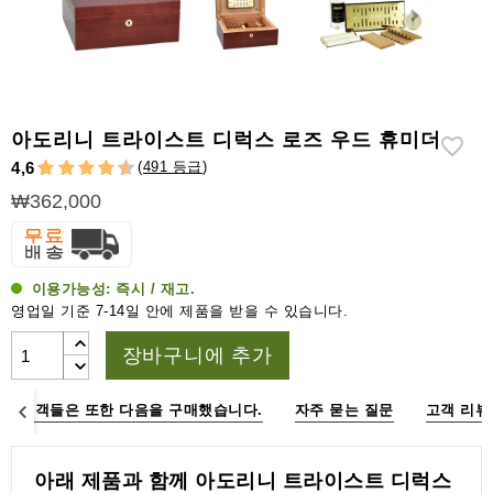
라
이
터
시
가
아도리니 트라이스트 디럭스 로즈 우드 휴미더
시
(
491 등급
)
4,6
저
₩362,000
가
습
기
이용가능성:
즉시 / 재고.
&
영업일 기준 7-14일 안에 제품을 받을 수 있습니다.
습
도
장바구니에 추가
계
고객들은 또한 다음을 구매했습니다.
자주 묻는 질문
고객 리뷰
기
타
시
아래 제품과 함께 아도리니 트라이스트 디럭스
가