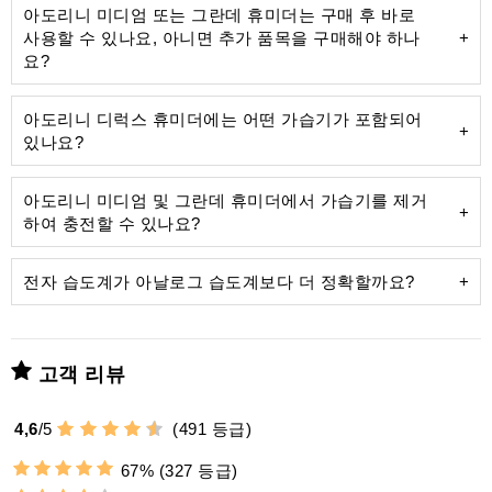
아도리니 미디엄 또는 그란데 휴미더는 구매 후 바로
사용할 수 있나요, 아니면 추가 품목을 구매해야 하나
보기 싫은
요?
가습기를
아도리니 디럭스 휴미더에는 어떤 가습기가 포함되어
있나요?
디럭스 가습기
아도리니 미디엄 및 그란데 휴미더에서 가습기를 제거
사전 보정된 정밀한 습도계
하여 충전할 수 있나요?
Humifit 가습기 용액 100ml 병
전자 습도계가 아날로그 습도계보다 더 정확할까요?
아크릴 폴리머 플리스를
증류수를
침착을 방지하며
최고의 정밀도:
고객 리뷰
4,6
/
5
(
491
등급)
아도리니는
고
자석 부착:
품질 가습액인
Humifit을 제공합니다
자석식 뒷면
67%
(327 등급)
구성품을 삽입합니다: