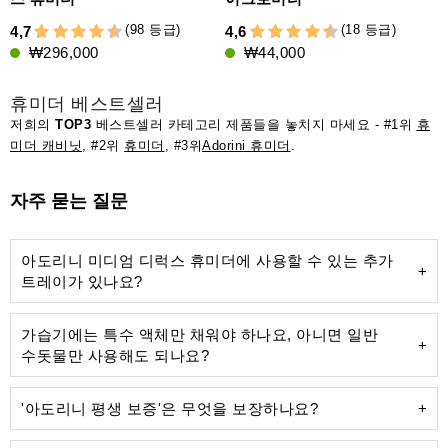
(98 등급)
(18 등급)
4,7
4,6
4
₩296,000
₩44,000
휴미더 베스트셀러
저희의
TOP3
베스트셀러 카테고리 제품들을 놓치지 마세요 - #1위
휴
미더 캐비닛
, #2위
휴미더
, #3위
Adorini 휴미더
.
자주 묻는 질문
아도리니 미디엄 디럭스 휴미더에 사용할 수 있는 추가
트레이가 있나요?
가습기에는 특수 액체만 채워야 하나요, 아니면 일반
수돗물만 사용해도 되나요?
'아도리니 평생 보증'은 무엇을 보장하나요?