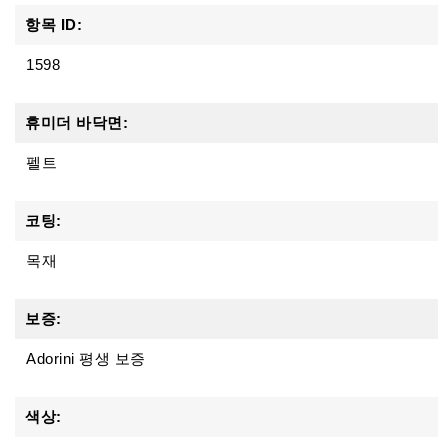
항목 ID:
1598
휴미더 바닥면:
펠트
코팅:
목재
보증:
Adorini 평생 보증
색상: