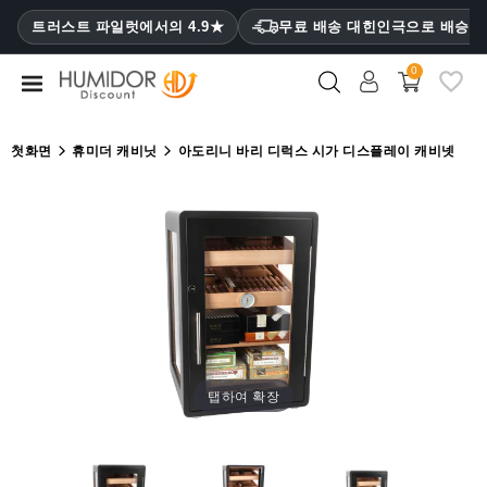
CATEGORY
트러스트 파일럿에서의 4.9★
무료 배송 대힌인극으로 배승
₩
0
휴
미
더
첫화면
휴미더 캐비닛
아도리니 바리 디럭스 시가 디스플레이 캐비넷
휴
미
더
캐
비
닛
시
가
탭하여 확장
케
이
스