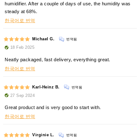
humidifier. After a couple of days of use, the humidity was
steady at 68%.
한국어로 번역
Michael G.
번역됨
18 Feb 2025
Neatly packaged, fast delivery, everything great.
한국어로 번역
Karl-Heinz B.
번역됨
27 Sep 2024
Great product and is very good to start with.
한국어로 번역
Virginie L.
번역됨