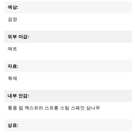
색상:
검정
외부 마감:
매트
자료:
목재
내부 안감:
통풍 립 엑스트라 스트롱 스팀 스페인 삼나무
상표: