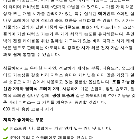
이 휴미더 캐비닛은 최대 5단까지 수납할 수 있으며, 시가를 가득 채운
상자 또는 개별 시가를 칸막이가 있는 특수 설계된
에어벤트
스페인 삼
나무 트레이에 넣어 정리와 습도 흐름을 극대화할 수 있습니다. 시가는
자물쇠와 열쇠가 달린 이중벽 유리문으로 보호되며, 아도리니의 조절식
폴리머 기반 디럭스 가습기 두 개가 최적의 습도를 유지해줍니다. 후면
벽에 전원 케이블을 위한 밀폐형 개구부가 있는 바리 디럭스 시가 캐비
닛은 별도로 판매되는 아도리니의 강력한 시가 헤븐 전자 가습 시스템
과도 쉽게 통합할 수 있습니다.
심플하면서도 우아한 디자인, 정교하게 제작된 부품, 다용도성, 업그레
이드 가능성을 갖춘 바리 디럭스 휴미더 캐비닛은 이미 많은 가정과 일
부 소규모 시가 숍에서 사용되고 있는 훌륭한 옵션입니다.
조절 가능한
선반
2개와
탈착식 트레이
2개, 사용하기 쉬운 손잡이, 정밀 습도계, 탈
착식 스페인 삼나무 정제,
평생 보증과
같은 아도리니의 추가 기능을 갖
춘 바리 디럭스는 그 가치를 계속해서 증명할 것입니다.
600 최대 용량 코로나 시가.
저희가 좋아하는 부분
레스토랑, 바, 클럽에서 가장 인기 있는 캐비닛 입니다.
3면이 유리 디스플레이로 제작되어 있습니다.