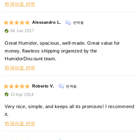
한국어로 번역
Alessandro L.
번역됨
04 Jun 2017
Great Humidor, spacious, well-made. Great value for
money, flawless shipping organized by the
HumidorDiscount team.
한국어로 번역
Roberto V.
번역됨
13 Apr 2014
Very nice, simple, and keeps all its promises! I recommend
it.
한국어로 번역