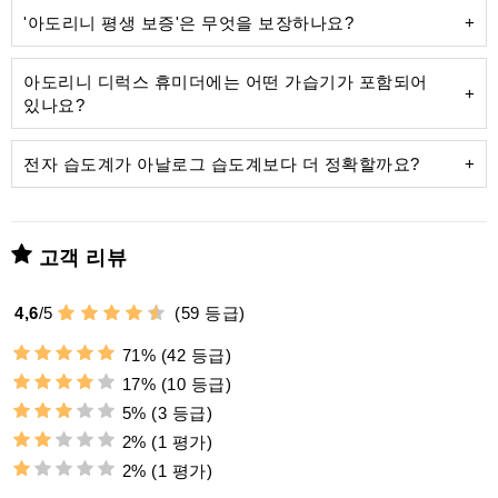
'아도리니 평생 보증'은 무엇을 보장하나요?
아도리니 디럭스 휴미더에는 어떤 가습기가 포함되어
있나요?
보기 싫은
가습기를
전자 습도계가 아날로그 습도계보다 더 정확할까요?
고객 리뷰
아크릴 폴리머 플리스를
4,6
/
5
(
59
등급)
최고의 정밀도:
71%
(42 등급)
증류수를
17%
(10 등급)
침착을 방지하며
자석 부착:
5%
(3 등급)
자석식 뒷면
2%
(1 평가)
범용적인 사용성:
2%
(1 평가)
바리 및 프라토:
후면 벽에 패시브 가습기를 배치하고 전자
추가 금속