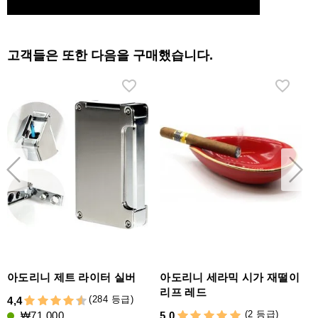
고객들은 또한 다음을 구매했습니다.
아도리니 제트 라이터 실버
아도리니 세라믹 시가 재떨이
리프 레드
(284 등급)
4,4
4
(2 등급)
₩71,000
5,0