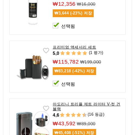
₩12,356
₩16,000
₩3,644 (-23%)
저장
선택됨
프리미엄 액세서리 세트
(1 평가)
5,0
₩115,782
₩199,000
₩83,218 (-42%)
저장
선택됨
아도리니 트리플 제트 라이터 V-컷 건
블랙
(16 등급)
4,6
₩43,592
₩89,000
₩45,408 (-51%)
저장