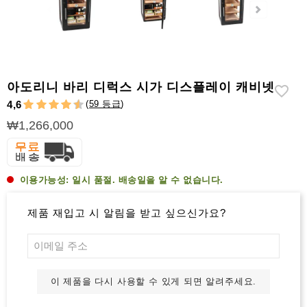
라
이
터
시
가
아도리니 바리 디럭스 시가 디스플레이 캐비넷
시
(
59 등급
)
4,6
저
₩1,266,000
가
습
기
이용가능성:
일시 품절. 배송일을 알 수 없습니다.
&
습
도
제품 재입고 시 알림을 받고 싶으신가요?
계
기
타
이 제품을 다시 사용할 수 있게 되면 알려주세요.
시
가