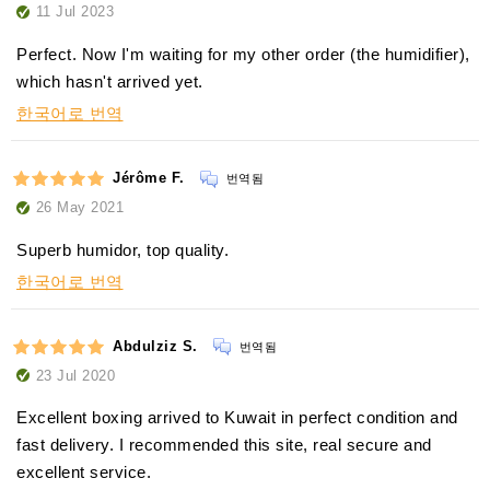
11 Jul 2023
Perfect. Now I'm waiting for my other order (the humidifier),
which hasn't arrived yet.
한국어로 번역
Jérôme F.
번역됨
26 May 2021
Superb humidor, top quality.
한국어로 번역
Abdulziz S.
번역됨
23 Jul 2020
Excellent boxing arrived to Kuwait in perfect condition and
fast delivery. I recommended this site, real secure and
excellent service.