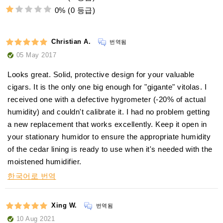
0%
(0 등급)
Christian A.
번역됨
05 May 2017
Looks great. Solid, protective design for your valuable
cigars. It is the only one big enough for "gigante" vitolas. I
received one with a defective hygrometer (-20% of actual
humidity) and couldn't calibrate it. I had no problem getting
a new replacement that works excellently. Keep it open in
your stationary humidor to ensure the appropriate humidity
of the cedar lining is ready to use when it's needed with the
moistened humidifier.
한국어로 번역
Xing W.
번역됨
10 Aug 2021