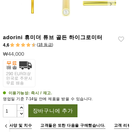
라
이
터
시
가
adorini 휴미더 튜브 골든 하이그로미터
시
(
18 등급
)
4,6
저
₩44,000
가
습
기
&
습
도
이용가능성:
즉시 / 재고.
계
영업일 기준 7-14일 안에 제품을 받을 수 있습니다.
기
장바구니에 추가
타
시
명
사양 및 치수
고객들은 또한 다음을 구매했습니다.
고객 리뷰
가