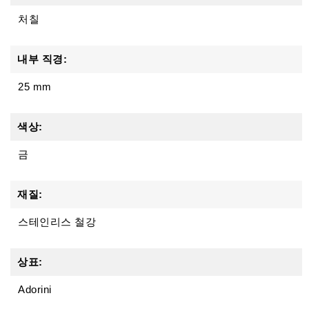
처칠
내부 직경:
25 mm
색상:
금
재질:
스테인리스 철강
상표:
Adorini