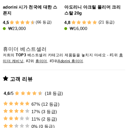
adorini 시가 천국에 대한 스
아도리니 아크릴 폴리머 크리
폰지
스탈 20g
5
(66 등급)
(21 등급)
4,5
4,8
₩23,000
₩16,000
휴미더 베스트셀러
저희의
TOP3
베스트셀러 카테고리 제품들을 놓치지 마세요 - #1위
휴
미더 캐비닛
, #2위
휴미더
, #3위
Adorini 휴미더
.
고객 리뷰
4,6
/
5
(
18
등급)
67%
(12 등급)
17%
(3 등급)
11%
(2 등급)
0%
(0 등급)