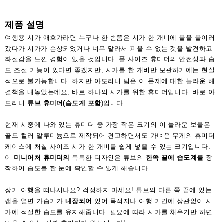
액
세
제품 설명
서
리
여행용 시가 애호가라면 누구나 한 번쯤은 시가 한 개비에 불을 붙이러
갔다가 시가가 손상되었거나 너무 말라서 피울 수 없는 것을 발견하고
좌절감을 느낀 경험이 있을 것입니다. 풀 사이즈 휴미더의 안전성과 습
도 조절 기능이 있다면 좋겠지만, 시가를 한 개비만 보관하기에는 현실
적으로 불가능합니다. 하지만 아도리니 팀은 이 문제에 대한 놀라운 해
결책을 내놓았는데요, 바로 하나의 시가를 위한 휴미더입니다: 바로 아
도리니
튜브 휴미더(습도계 포함
)입니다.
현재 시중에 나와 있는 휴미더 중 가장 작은 크기의 이 놀라운 보물은
골드 컬러 알루미늄으로 제작되어 견고하면서도 가벼운 무게의 휴미더
케이스에 처칠 사이즈 시가 한 개비를 쉽게 넣을 수 있는 크기입니다.
이
미니어처 휴미더의
독특한 디자인은 튜브의
한쪽 끝에 습도계를
장
착하여 습도를 한 눈에 확인할 수 있게 해줍니다.
장기 여행을 떠나시나요? 걱정하지 마세요! 튜브의 다른 쪽 끝에 있는
캡을 열면 가습기가
내장되어
있어 목적지나 여행 기간에 상관없이 시
가에 적절한 습도를 유지해줍니다. 필요에 따라 시가를 채우기만 하면