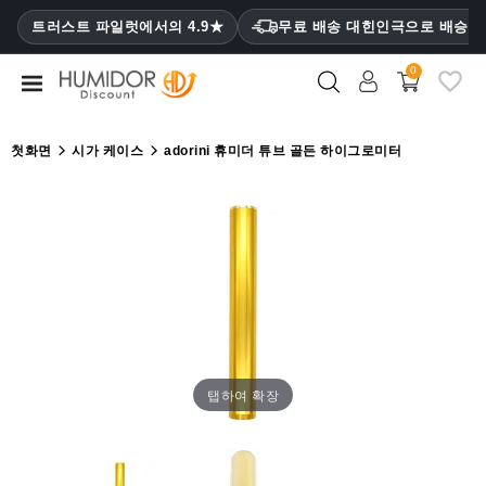
CATEGORY
트러스트 파일럿에서의 4.9★
무료 배송 대힌인극으로 배승
₩
0
휴
미
더
첫화면
시가 케이스
adorini 휴미더 튜브 골든 하이그로미터
휴
미
더
캐
비
닛
시
가
탭하여 확장
케
이
스