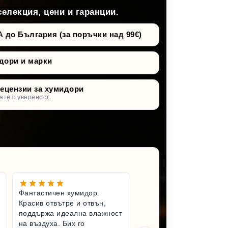
селекция, цени и гаранции.
о България (за поръчки над 99€)
дори и марки
рецензии за хумидори
ате с увереност.
Фантастичен хумидор.
Чудесен 
Красив отвътре и отвън,
Вълнувам
поддържа идеална влажност
имам по-
на въздуха. Бих го
хумидор.