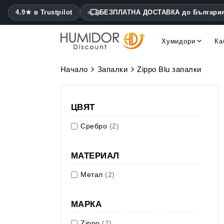
4.9★ в Trustpilot
БЕЗПЛАТНА ДОСТАВКА до Българи
Хумидори
Ка
Cohiba хумидори Montecris
Daniel Marshall хумидори
Начало
Запалки
Zippo Blu запалки
ЦВЯТ
Сребро
(2)
МАТЕРИАЛ
Метал
(2)
МАРКА
Zippo
(2)