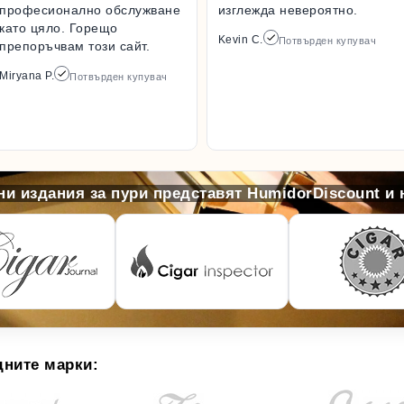
професионално обслужване
изглежда невероятно.
като цяло. Горещо
Kevin C.
Потвърден купувач
препоръчвам този сайт.
Miryana P.
Потвърден купувач
и издания за пури представят HumidorDiscount и
дните марки: