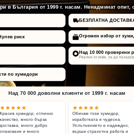
и в България от 1999 г. насам. Ненадминат опит, 
БЕЗПЛАТНА ДОСТАВКА д
Огромен избор от хуми
Нулев риск
Над 10 000 проверени 
Реални отзиви, за да пазарув
сти по хумидори
Над 70 000 доволни клиенти от 1999 г. насам
Красив хумидор, отлично
Обичам този хумидор,
качество, много бърза
изработката е чудесна.
доставка, много добро
Уплътнението е надеждно,
опаковане и много
върши страхотна работа и