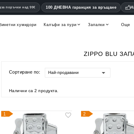
я
100 ДНЕВНА гаранция за връщане
Н
за поръчки над 99€
бинетни хумидори
Калъфи за пури
Запалки
Още
to, Habanos
Дървени калъфи за пури
Метални калъфи за пури
Запалки Les Fines Lames
Калъфи Les Fines La
Овлажнители и уреди за измерване на влажността
Други аксесоари за пури
Резачки за пури с двойно острие
Уреди за измерване на влажността и термометри
Хумидор аксесоари и резервни части
ZIPPO BLU ЗАП
Сортиране по:
Най-продавани
Налични са 2 продукта.
1
2