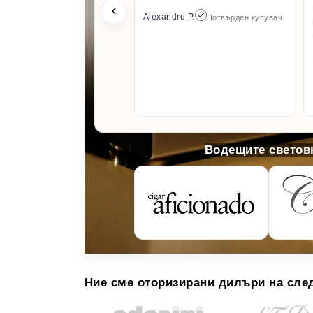
Alexandru P.
Потвърден купувач
Водещите световн
Ние сме оторизирани дилъри на сле