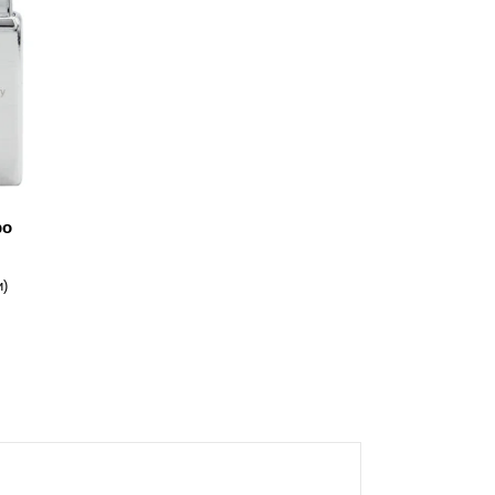
po
и)