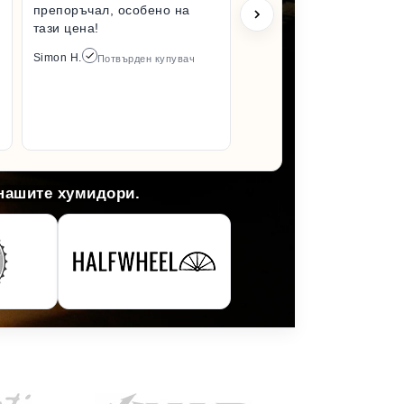
препоръчал, особено на
състояни
тази цена!
разопако
да го усе
Simon H.
Потвърден купувач
отколкот
Задължит
пак от то
Arlene M.
 нашите хумидори.