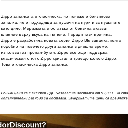
Zippo запалката е класическа, но понеже е бензинова
запалка, не е подходяща за пушачи на пури и за пушачите
като цяло. Миризмата и остатъка от бензина оказват
влияние върху вкуса на тютюна. Поради тази причина,
Zippo е разработила новата серия Zippo Blu запалка, която
подобно на повечето други запалки в днешно време,
използва газ пропан-бутан. Zippo все още поддържа
класическия стил с Zippo кристал и триещо колело Zippo.
Това е класическа Zippo запалка.
Всички цени са с включен ДДС.Безплатна доставка от 99,00 €. За ст
допълнителни
разходи за доставка
. Зачеркнатите цени са предложе
dorDiscount?