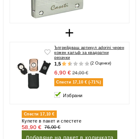
+
Ъпгрейдващ артикул adorini черен
кожен калъф за квадратни
резачки
(2 Оценки)
1,5
6,90 €
24,00 €
Спести
17,10 € (-71%)
Избрани
Спести
17,10 €
Купете в пакет и спестете
58,90 €
76,00 €
Добавяне на пакет в количката