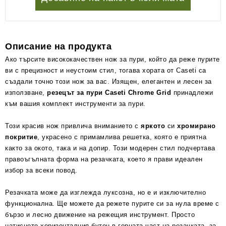
Описание на продукта
Ако търсите висококачествен нож за пури, който да реже пурите
ви с прецизност и неустоим стил, тогава хората от Caseti са
създали точно този нож за вас. Изящен, елегантен и лесен за
използване,
резецът за пури Caseti Chrome Grid
принадлежи
към вашия комплект инструменти за пури.
Този красив нож привлича вниманието с
яркото
си
хромирано
покритие
, украсено с примамлива решетка, която е приятна
както за окото, така и на допир. Този модерен стил подчертава
правоъгълната форма на резачката, което я прави идеален
избор за всеки повод.
Резачката може да изглежда луксозна, но е и изключително
функционална. Ще можете да режете пурите си за нула време с
бързо и лесно движение на режещия инструмент. Просто
натиснете хоризонталния бутон в горната част на резачката, за