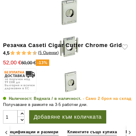
уреди
за
измерване
на
влажността
Други
Резачка Caseti Cigar Cutter Chrome Grid
аксесоари
(
5 Оценки
)
4,5
за
52,00 €
пури
60,00 €
-13%
Наличност:
Веднага / в наличност.
- Само 2 броя на склад
Получаване в рамките на 3-5 работни дни.
Добавяне към количката
Спецификации и размери
Клиентите също купиха
Клие