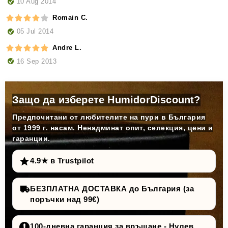
10 Aug 2014
Romain C.
05 Jul 2014
Andre L.
16 Sep 2013
Защо да изберете HumidorDiscount?
Предпочитани от любителите на пури в България
от 1999 г. насам. Ненадминат опит, селекция, цени и
гаранции.
4.9★ в Trustpilot
БЕЗПЛАТНА ДОСТАВКА до България (за
поръчки над 99€)
100-дневна гаранция за връщане - Нулев