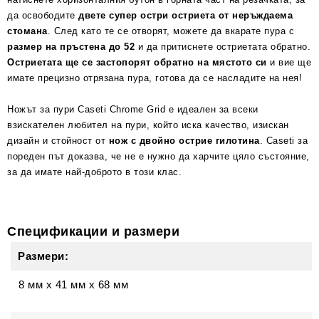
да освободите
двете супер остри остриета от неръждаема
стомана
. След като те се отворят, можете да вкарате пура с
размер на пръстена до 52
и да притиснете остриетата обратно.
Остриетата ще се застопорят обратно на мястото си
и вие ще
имате прецизно отрязана пура, готова да се насладите на нея!
Ножът за пури Caseti Chrome Grid е идеален за всеки
взискателен любител на пури, който иска качество, изискан
дизайн и стойност от
нож с двойно острие гилотина
. Caseti за
пореден път доказва, че не е нужно да харчите цяло състояние,
за да имате най-доброто в този клас.
Спецификации и размери
Размери:
8 мм
x
41 мм
x
68 мм