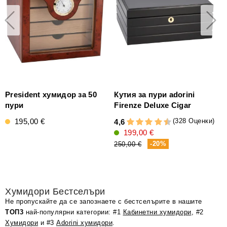
President хумидор за 50
Кутия за пури adorini
пури
Firenze Deluxe Cigar
195,00 €
(328 Оценки)
4,6
199,00 €
5
-20%
250,00 €
Хумидори Бестселъри
Не пропускайте да се запознаете с бестселърите в нашите
ТОП3
най-популярни категории: #1
Кабинетни хумидори
, #2
Хумидори
и #3
Adorini хумидори
.