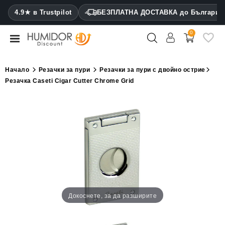
CATEGORY
4.9★ в Trustpilot
БЕЗПЛАТНА ДОСТАВКА до България
0
Хумидори
Кабинетни
Начало
Резачки за пури
Резачки за пури с двойно острие
хумидори
Резачка Caseti Cigar Cutter Chrome Grid
Калъфи
за
пури
Запалки
Резачки
за
пури
Докоснете, за да разширите
Овлажнители
и