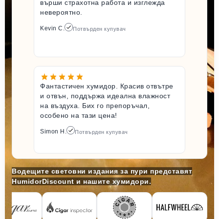
върши страхотна работа и изглежда
невероятно.
Kevin C.
Потвърден купувач
Фантастичен хумидор. Красив отвътре
и отвън, поддържа идеална влажност
на въздуха. Бих го препоръчал,
особено на тази цена!
Simon H.
Потвърден купувач
Водещите световни издания за пури представят
HumidorDiscount и нашите хумидори.