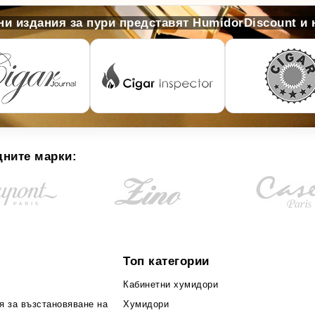
и издания за пури представят HumidorDiscount и
дните марки:
Топ категории
Кабинетни хумидори
я за възстановяване на
Хумидори