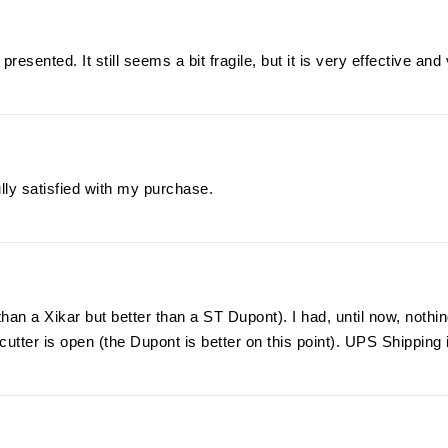
resented. It still seems a bit fragile, but it is very effective and 
ully satisfied with my purchase.
s than a Xikar but better than a ST Dupont). I had, until now, not
tter is open (the Dupont is better on this point). UPS Shipping is