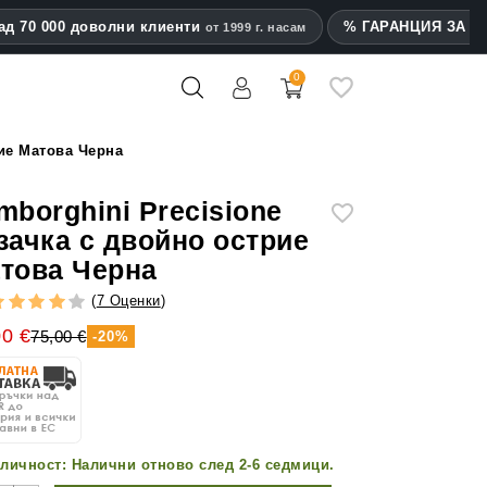
ад 70 000 доволни клиенти
% ГАРАНЦИЯ ЗА на
от 1999 г. насам
0
mes
рие Матова Черна
mborghini Precisione
зачка с двойно острие
това Черна
(
7 Оценки
)
00 €
75,00 €
-20%
личност:
Налични отново след 2-6 седмици.