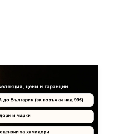
селекция, цени и гаранции.
о България (за поръчки над 99€)
дори и марки
рецензии за хумидори