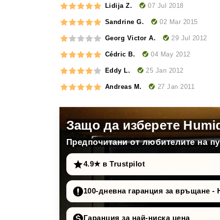
07 Jul 2018
Lidija Z.
02 Mar 2015
Sandrine G.
29 Jul 2012
Georg Victor A.
04 May 2012
Cédric B.
25 Jan 2012
Eddy L.
27 Jan 2011
Andreas M.
Защо да изберете Humi
Предпочитани от любителите на пур
4.9★ в Trustpilot
100-дневна гаранция за връщане - 
Гаранция за най-ниска цена