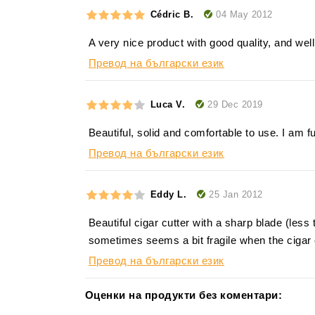
04 May 2012
Cédric B.
A very nice product with good quality, and well p
Превод на български език
29 Dec 2019
Luca V.
Beautiful, solid and comfortable to use. I am f
Превод на български език
25 Jan 2012
Eddy L.
Beautiful cigar cutter with a sharp blade (les
sometimes seems a bit fragile when the cigar cu
Превод на български език
Оценки на продукти без коментари: