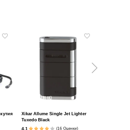
 кутия
Xikar Allume Single Jet Lighter
Кутия за пур
Tuxedo Black
Deluxe
(16 Оценки)
4,1
4,6