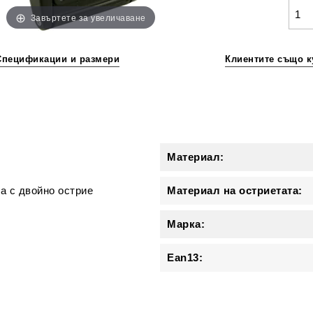
Завъртете за увеличаване
Спецификации и размери
Клиентите също к
и
Материал:
а с двойно острие
Материал на остриетата:
Марка:
Ean13: