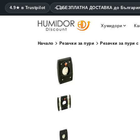
4.9★ в Trustpilot
БЕЗПЛАТНА ДОСТАВКА до Българи
Хумидори
Ка
Cohiba хумидори Montecris
Daniel Marshall хумидори
Начало
Резачки за пури
Резачки за пури с