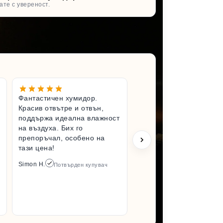
ате с увереност.
Фантастичен хумидор.
Чудесен 
Красив отвътре и отвън,
Вълнувам
поддържа идеална влажност
имам по-
на въздуха. Бих го
хумидор.
препоръчал, особено на
състояни
тази цена!
разопако
да го усе
Simon H.
Потвърден купувач
отколкот
Задължит
пак от то
Arlene M.