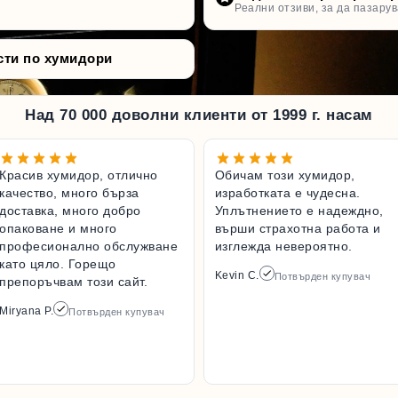
Реални отзиви, за да пазарув
сти по хумидори
Над 70 000 доволни клиенти от 1999 г. насам
Красив хумидор, отлично
Обичам този хумидор,
качество, много бърза
изработката е чудесна.
доставка, много добро
Уплътнението е надеждно,
опаковане и много
върши страхотна работа и
професионално обслужване
изглежда невероятно.
като цяло. Горещо
Kevin C.
Потвърден купувач
препоръчвам този сайт.
Miryana P.
Потвърден купувач