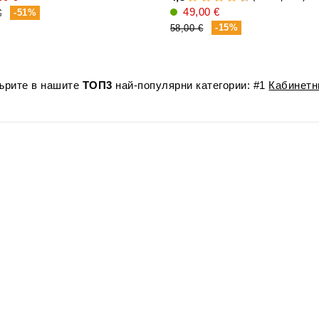
49,00 €
-51%
€
-15%
58,00 €
лърите в нашите
ТОП3
най-популярни категории: #1
Кабинетн