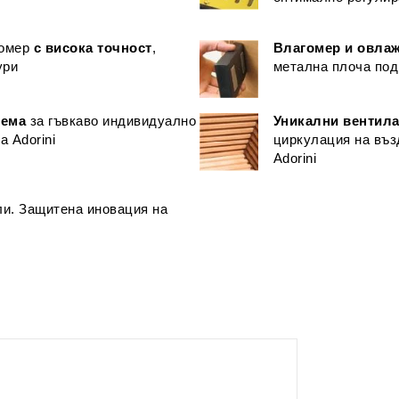
гомер
с висока точност
,
Влагомер и овла
ури
метална плоча под
тема
за гъвкаво индивидуално
Уникални вентила
 Adorini
циркулация на въз
Adorini
и. Защитена иновация на