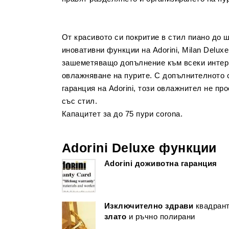
От красивото си покритие в стил пиано до 
иновативни функции на Аdorini, Milan Delux
зашеметяващо допълнение към всеки интер
овлажняване на пурите. С допълнителното 
гаранция на Аdorini, този овлажнител не про
със стил.
Капацитет за до 75 пури corona.
Adorini Deluxe функции
Adorini доживотна гаранция
Изключително здрави
квадрант
злато
и ръчно полирани