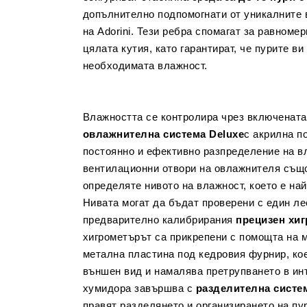
допълнително подпомогнати от уникалните
на Аdorini. Тези ребра спомагат за равноме
цялата кутия, като гарантират, че пурите в
необходимата влажност.
Влажността се контролира чрез включенат
овлажнителна система Deluxe
с акрилна п
постоянно и ефективно разпределение на в
вентилационни отвори на овлажнителя също
определяте нивото на влажност, което е на
Нивата могат да бъдат проверени с един ле
предварително калибрирания
прецизен хи
хигрометърът са прикрепени с помощта на м
метална пластина под кедровия фурнир, ко
външен вид и намалява претрупването в ин
хумидора завършва с
разделителна систе
правят разделянето и организирането на пур