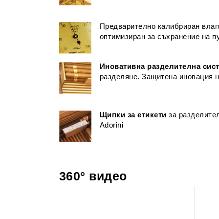
Предварително калибриран вла
оптимизиран за съхранение на п
Иновативна разделителна сис
разделяне. Защитена иновация на
Щипки за етикети
за разделител
Adorini
360° видео