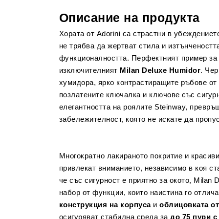
Описание на продукта
Хората от Аdorini са страстни в убеждениет
не трябва да жертват стила и изтънчеността
функционалността. Перфектният пример за 
изключителният
Milan Deluxe Humidor
. Че
хумидора, ярко контрастиращите ръбове от
позлатените ключалка и ключове със сигур
елегантността на роялите Steinway, превръщ
забележителност, която не искате да пропу
Многократно лакираното покритие и красив
привлекат вниманието, независимо в коя ст
че със сигурност е приятно за окото, Milan
набор от функции, които наистина го отлич
конструкция на корпуса
и
облицовката от
осигуряват стабилна среда за
до 75 пури с