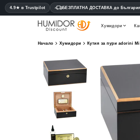
4.9★ в Trustpilot
БЕЗПЛАТНА ДОСТАВКА до Българи
Хумидори
Ка
Cohiba хумидори Montecris
Daniel Marshall хумидори
Начало
Хумидори
Кутия за пури adorini Mi