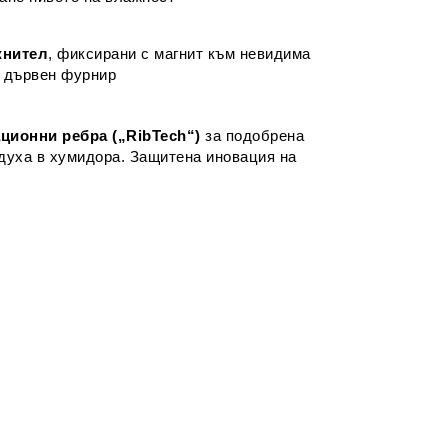
жнител
, фиксирани с магнит към невидима
 дървен фурнир
ционни ребра („RibTech“)
за подобрена
духа в хумидора. Защитена иновация на