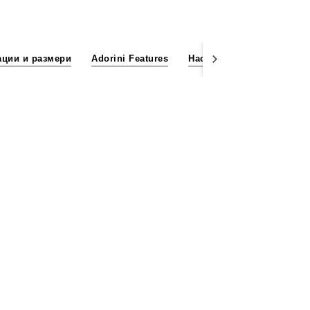
ции и размери
Adorini Features
Настройка на хюмидор