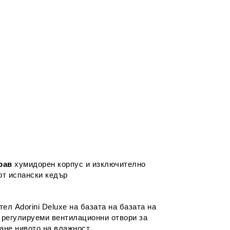
рав
хумидорен корпус и изключително
от испански кедър
ел Adorini Deluxe на базата на базата на
 регулируеми вентилационни отвори за
ане нивото на влажност