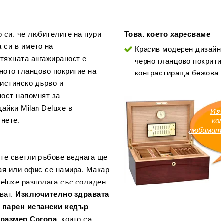
о си, че любителите на пури
Това, което харесваме
 си в името на
Красив модерен дизайн
тяхната ангажираност е
черно гланцово покрити
рното гланцово покритие на
контрастираща бежова 
 истинско дърво и
ност напомнят за
айки Milan Deluxe в
Из
снете.
ко
любимит
ите светли ръбове веднага ще
ая или офис се намира. Макар
 Deluxe разполага със солиден
ават.
Изключително здравата
 парен испански кедър
 размер Corona
, които са