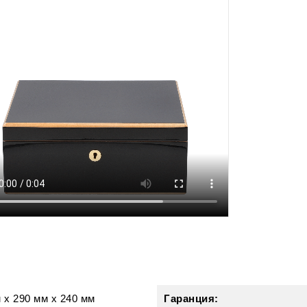
и
м
x
290 мм
x
240 мм
Гаранция: