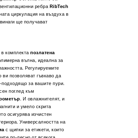
 вентилационни ребра
RibTech
рната циркулация на въздуха в
и винаги ще получават
а в комплекта
позлатена
олимерна вълна, идеална за
лажността. Регулируемите
 ви позволяват гъвкаво да
й-подходящо за вашите пури.
сен поглед към
грометър
. И овлажнителят, и
агнити и умело скрита
ето осигурява изчистен
териора. Универсалността на
ма
с щипки за етикети, които
ите по-лесно от всякога.