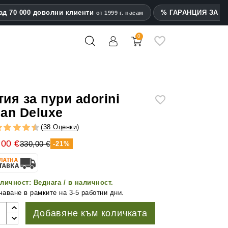
ад 70 000 доволни клиенти
% ГАРАНЦИЯ ЗА на
от 1999 г. насам
0
mes
тия за пури adorini
lan Deluxe
(
38 Оценки
)
,00 €
330,00 €
-21%
личност:
Веднага / в наличност.
аване в рамките на 3-5 работни дни.
Добавяне към количката