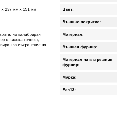
 x 237 мм x 191 мм
Цвят:
Външно покритие:
арително калибриран
Материал:
ер с висока точност,
зиран за съхранение на
Външен фурнир:
Материал на вътрешния
фурнир:
Марка:
Ean13: