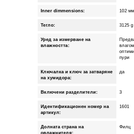
Inner dimmensions:
102 мм
Тегло:
3125 g
Уред за измерване на
Предв
влажността:
влагом
оптими
пури
Ключалка и ключ за затваряне
да
на хумидора:
Включени разделители:
3
Идентификационен номер на
1601
артикул:
Долната страна на
Филц
овлажнителя: