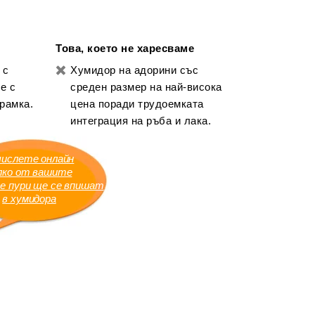
Това, което не харесваме
 с
Хумидор на адорини със
е с
среден размер на най-висока
рамка.
цена поради трудоемката
интеграция на ръба и лака.
числете онлайн
лко от вашите
е пури ще се впишат
в хумидора