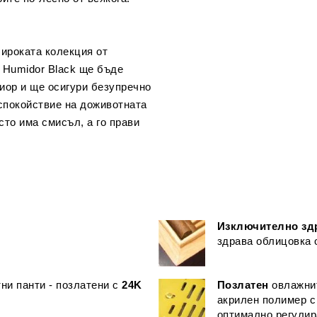
широката колекция от
e Humidor Black ще бъде
иор и ще осигури безупречно
спокойствие на доживотната
сто има смисъл, а го прави
Изключително зд
здрава облицовка 
ни панти - позлатени с
24K
Позлатен
овлажнит
акрилен полимер с
оптимално регулир