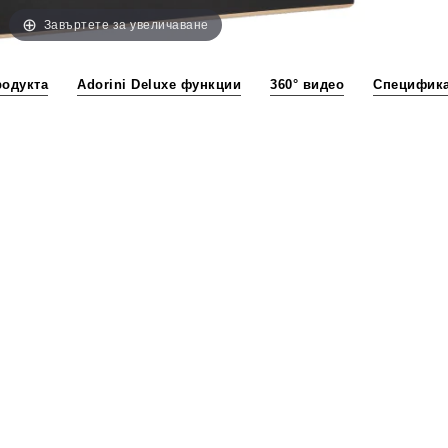
Завъртете за увеличаване
родукта
Adorini Deluxe функции
360° видео
Специфика