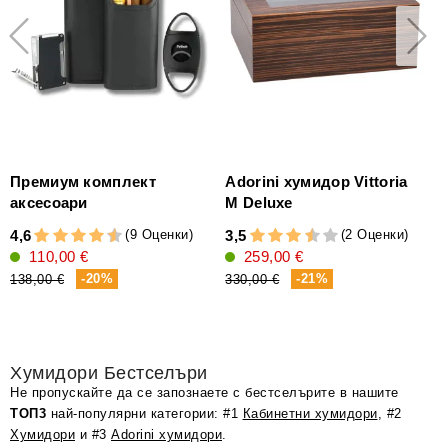
Премиум комплект
Adorini хумидор Vittoria
аксесоари
M Deluxe
a
(9 Оценки)
(2 Оценки)
4,6
3,5
4
110,00 €
259,00 €
-20%
-21%
138,00 €
330,00 €
Хумидори Бестселъри
Не пропускайте да се запознаете с бестселърите в нашите
ТОП3
най-популярни категории: #1
Кабинетни хумидори
, #2
Хумидори
и #3
Adorini хумидори
.