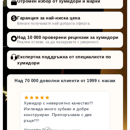
Огромен избор от хумидори и марки
Гаранция за най-ниска цена
Винаги получавате най-добрата оферта.
Над 10 000 проверени рецензии за хумидори
Реални отзиви, за да пазарувате с увереност.
Експертна поддръжка от специалисти по
хумидори
Над 70 000 доволни клиенти от 1999 г. насам
Хумидор с невероятно качество!!!
Изглежда много хубаво и добре
конструиран. Препоръчвам с две
ръце!!!!