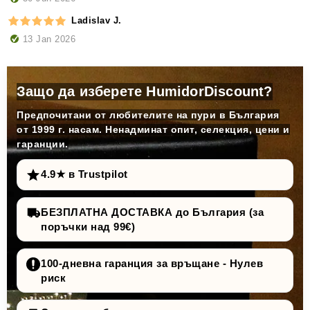
Ladislav J.
13 Jan 2026
Защо да изберете HumidorDiscount?
Предпочитани от любителите на пури в България
от 1999 г. насам. Ненадминат опит, селекция, цени и
гаранции.
4.9★ в Trustpilot
БЕЗПЛАТНА ДОСТАВКА до България (за
поръчки над 99€)
100-дневна гаранция за връщане - Нулев
риск