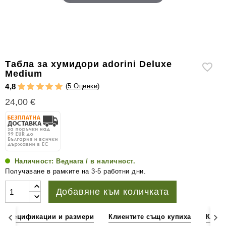
уреди
за
измерване
на
влажността
Табла за хумидори adorini Deluxe
Други
Medium
аксесоари
(
5 Оценки
)
4,8
за
24,00 €
пури
Наличност:
Веднага / в наличност.
Получаване в рамките на 3-5 работни дни.
Добавяне към количката
Спецификации и размери
Клиентите също купиха
Клиен