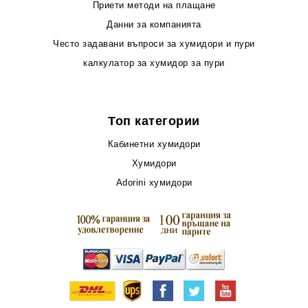
Приети методи на плащане
Данни за компанията
Често задавани въпроси за хумидори и пури
калкулатор за хумидор за пури
Топ категории
Кабинетни хумидори
Хумидори
Adorini хумидори