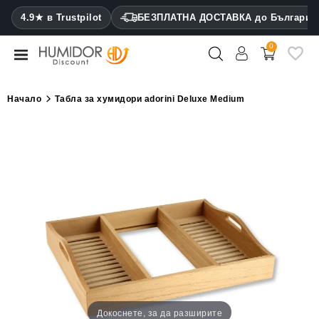
CATEGORY
4.9★ в Trustpilot
БЕЗПЛАТНА ДОСТАВКА до България
0
Хумидори
Кабинетни
Начало
Табла за хумидори adorini Deluxe Medium
хумидори
Калъфи
за
пури
Запалки
Резачки
за
пури
Овлажнители
Докоснете, за да разширите
и