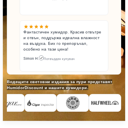
Фантастичен хумидор. Красив отвътре
и отвън, поддържа идеална влажност
на въздуха. Бих го препоръчал,
особено на тази цена!
Simon H.
Потвърден купувач
Водещите световни издания за пури представят
HumidorDiscount и нашите хумидори.