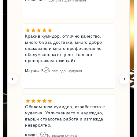
Alexandru P.
Потвърден купувач
Красив хумидор, отлично качество,
много бърза доставка, много добро
опаковане и много професионално
обслужване като цяло. Горещо
препоръчвам този сайт.
Miryana P.
Потвърден купувач
Обичам този хумидор, изработката е
чудесна. Уплътнението е надеждно,
върши страхотна работа и изглежда
невероятно.
Kevin C.
Потвърден купувач