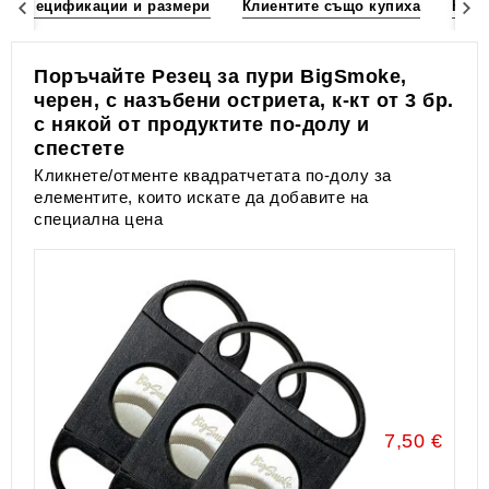
Спецификации и размери
Клиентите също купиха
Клие
Поръчайте Резец за пури BigSmoke,
черен, с назъбени остриета, к-кт от 3 бр.
с някой от продуктите по-долу и
спестете
Кликнете/отменте квадратчетата по-долу за
елементите, които искате да добавите на
специална цена
7,50 €