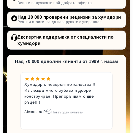
Винаги получавате най-добрата оферта.
Над 10 000 проверени рецензии за хумидори
Реални отзиви, за да пазарувате с увереност.
Експертна поддръжка от специалисти по
хумидори
Над 70 000 доволни клиенти от 1999 г. насам
Хумидор с невероятно качество!!!
Изглежда много хубаво и добре
конструиран. Препоръчвам с две
ръце!!!!
Alexandru P.
Потвърден купувач