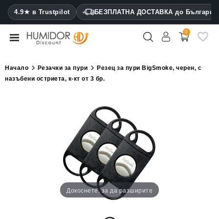
CATEGORY
4.9★ в Trustpilot
БЕЗПЛАТНА ДОСТАВКА до България
0
Хумидори
Кабинетни
Начало
Резачки за пури
Резец за пури BigSmoke, черен, с
хумидори
назъбени остриета, к-кт от 3 бр.
Калъфи
за
пури
Запалки
Резачки
за
пури
Докоснете, за да разширите
Овлажнители
и