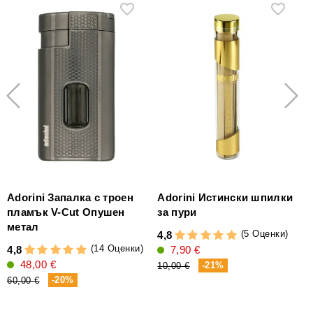
Аdorini Запалка с троен
Adorini Истински шпилки
пламък V-Cut Опушен
за пури
метал
(5 Оценки)
4,8
(14 Оценки)
4,8
7,90 €
4
48,00 €
-21%
10,00 €
-20%
60,00 €