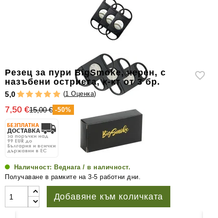
уреди
за
измерване
на
влажността
Други
Резец за пури BigSmoke, черен, с
аксесоари
назъбени остриета, к-кт от 3 бр.
за
(
1 Оценка
)
5,0
пури
7,50 €
15,00 €
-50%
Наличност:
Веднага / в наличност.
Получаване в рамките на 3-5 работни дни.
Добавяне към количката