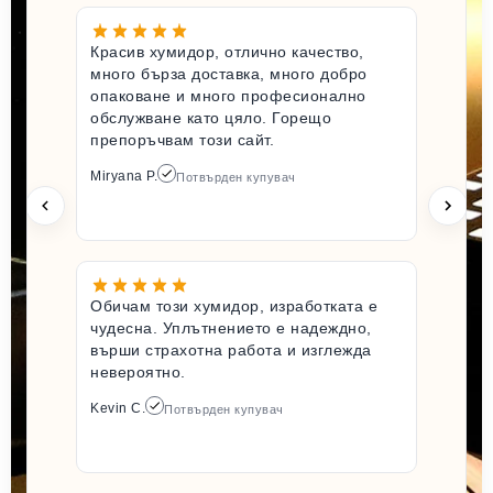
Красив хумидор, отлично качество,
много бърза доставка, много добро
опаковане и много професионално
обслужване като цяло. Горещо
препоръчвам този сайт.
Miryana P.
Потвърден купувач
Обичам този хумидор, изработката е
чудесна. Уплътнението е надеждно,
върши страхотна работа и изглежда
невероятно.
Kevin C.
Потвърден купувач