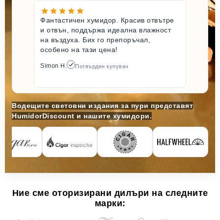
Фантастичен хумидор. Красив отвътре
и отвън, поддържа идеална влажност
на въздуха. Бих го препоръчал,
особено на тази цена!
Simon H.
Потвърден купувач
Водещите световни издания за пури представят
HumidorDiscount и нашите хумидори.
Ние сме оторизирани дилъри на следните
марки: