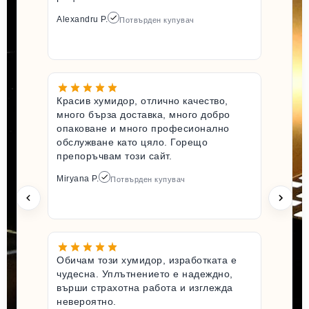
Alexandru P.
Потвърден купувач
Красив хумидор, отлично качество,
много бърза доставка, много добро
опаковане и много професионално
обслужване като цяло. Горещо
препоръчвам този сайт.
Miryana P.
Потвърден купувач
Обичам този хумидор, изработката е
чудесна. Уплътнението е надеждно,
върши страхотна работа и изглежда
невероятно.