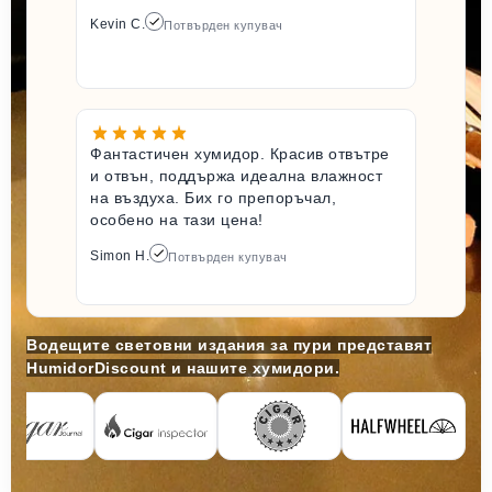
Kevin C.
Потвърден купувач
Фантастичен хумидор. Красив отвътре
и отвън, поддържа идеална влажност
на въздуха. Бих го препоръчал,
особено на тази цена!
Simon H.
Потвърден купувач
Водещите световни издания за пури представят
HumidorDiscount и нашите хумидори.