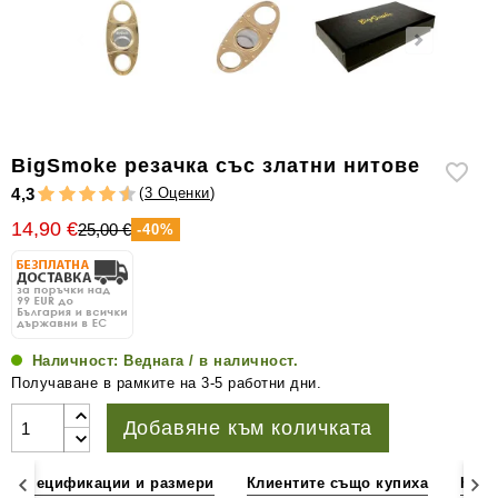
уреди
за
измерване
на
влажността
Други
BigSmoke резачка със златни нитове
аксесоари
(
3 Оценки
)
4,3
за
14,90 €
пури
25,00 €
-40%
Наличност:
Веднага / в наличност.
Получаване в рамките на 3-5 работни дни.
Добавяне към количката
Спецификации и размери
Клиентите също купиха
Клие