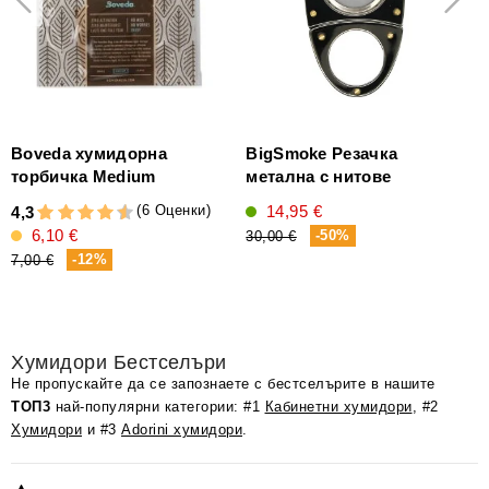
Boveda хумидорна
BigSmoke Резачка
торбичка Medium
метална с нитове
14,95 €
(6 Оценки)
4,3
3
6,10 €
-50%
30,00 €
-12%
7,00 €
6
Хумидори Бестселъри
Не пропускайте да се запознаете с бестселърите в нашите
ТОП3
най-популярни категории: #1
Кабинетни хумидори
, #2
Хумидори
и #3
Adorini хумидори
.