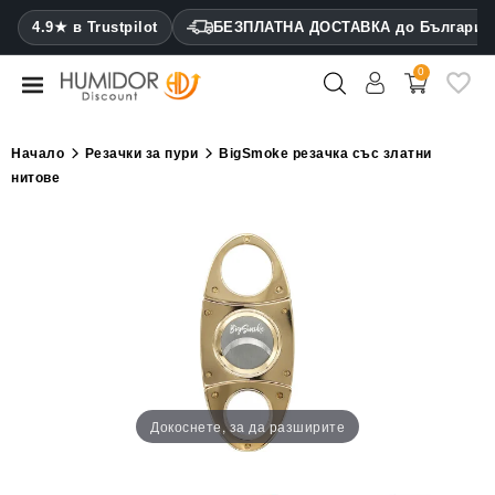
CATEGORY
4.9★ в Trustpilot
БЕЗПЛАТНА ДОСТАВКА до България
0
Хумидори
Кабинетни
Начало
Резачки за пури
BigSmoke резачка със златни
хумидори
нитове
Калъфи
за
пури
Запалки
Резачки
за
пури
Докоснете, за да разширите
Овлажнители
и