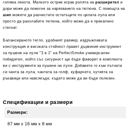
голяма лекота. Малкото острие играе ролята на
разширител
и
дори може да помогне за нарязването на тютюна. С помощта на
шип
можете да разчистите остатъците по цялата лула или
просто да разхлабите тютюна, който може да е прекалено
стегнат.
Балансираното тегло, удобният размер, издръжливата
конструкция и високата стойност правят дървения инструмент
за пушене на лули "3 в 1" на PerfectSmoke универсален
победител, който със сигурност ще бъде фаворит в комплекта
ви с инструменти за пушене на лули. Добавете го към пътната
си чанта за лула, чантата за голф, куфарчето, кутията за
ръкавици или навсякъде, където може да ви бъде полезен.
Спецификации и размери
Размери:
87 мм
x
16 мм
x
8 мм