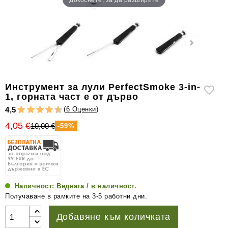
уреди
за
измерване
на
влажността
Други
аксесоари
Инструмент за лули PerfectSmoke 3-in-
за
1, горната част е от дърво
пури
(
6 Оценки
)
4,5
4,05 €
10,00 €
-59%
Наличност:
Веднага / в наличност.
Получаване в рамките на 3-5 работни дни.
Добавяне към количката