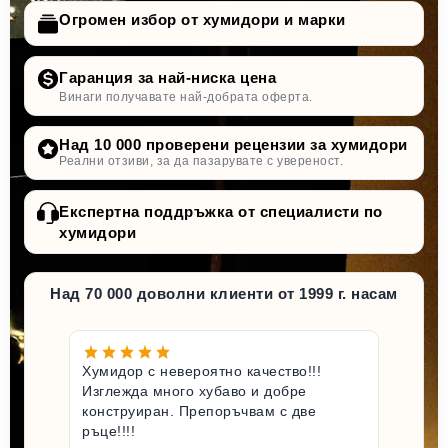
Огромен избор от хумидори и марки
Гаранция за най-ниска цена
Винаги получавате най-добрата оферта.
Над 10 000 проверени рецензии за хумидори
Реални отзиви, за да пазарувате с увереност.
Експертна поддръжка от специалисти по
хумидори
Над 70 000 доволни клиенти от 1999 г. насам
Хумидор с невероятно качество!!!
Изглежда много хубаво и добре
конструиран. Препоръчвам с две
ръце!!!!