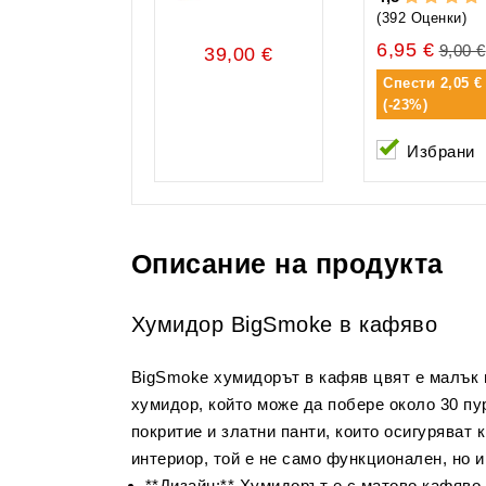
(392 Оценки)
6,95 €
9,00 €
39,00 €
Спести
2,05 €
(-23%)
Избрани
Описание на продукта
Хумидор BigSmoke в кафяво
BigSmoke хумидорът в кафяв цвят е малък 
хумидор, който може да побере около 30 пу
покритие и златни панти, които осигуряват 
интериор, той е не само функционален, но и
**Дизайн:** Хумидорът е с матово кафяво 