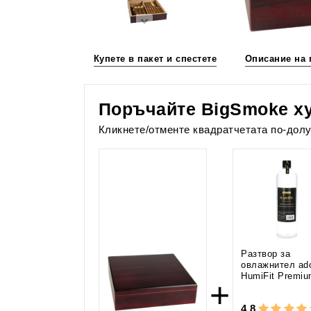
Купете в пакет и спестете
Описание на 
Поръчайте BigSmoke ху
Кликнете/отменте квадратчетата по-долу
Разтвор за
овлажнител ado
HumiFit Premiu
+
4,8