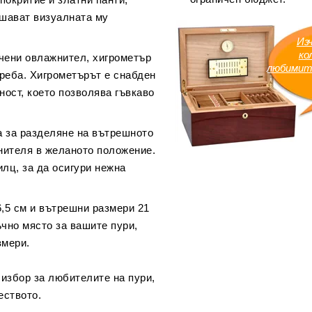
ишават визуалната му
Из
ко
ючени овлажнител, хигрометър
любимит
треба. Хигрометърът е снабден
ност, което позволява гъвкаво
а за разделяне на вътрешното
нителя в желаното положение.
лц, за да осигури нежна
6,5 см и вътрешни размери 21
ъчно място за вашите пури,
змери.
избор за любителите на пури,
еството.