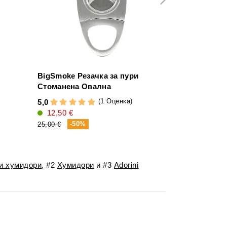
BigSmoke Резачка за пури
Adorini Hum
Стоманена Овална
4,7
(1 Оценка)
5,0
1,50 €
12,50 €
-25%
2,00 €
-50%
25,00 €
и хумидори
, #2
Хумидори
и #3
Adorini