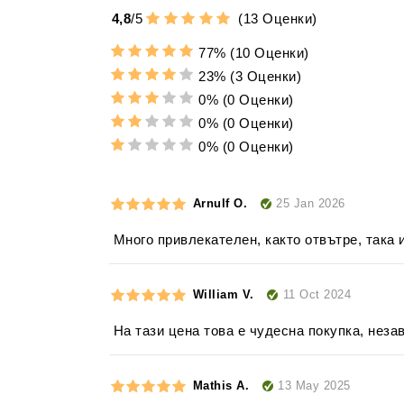
4,8
/
5
(
13
Оценки)
77%
(10 Оценки)
23%
(3 Оценки)
0%
(0 Оценки)
0%
(0 Оценки)
0%
(0 Оценки)
25 Jan 2026
Arnulf O.
Много привлекателен, както отвътре, така
11 Oct 2024
William V.
На тази цена това е чудесна покупка, неза
13 May 2025
Mathis A.