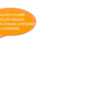
числете онлайн
лко от вашите
е пури ще се впишат
в хумидора