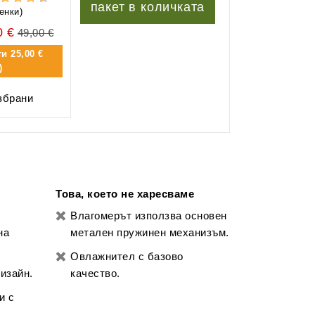
пакет в количката
енки)
0 €
49,00 €
ти
25,00 €
)
збрани
Това, което не харесваме
Влагомерът използва основен
на
метален пружинен механизъм.
Овлажнител с базово
изайн.
качество.
и с