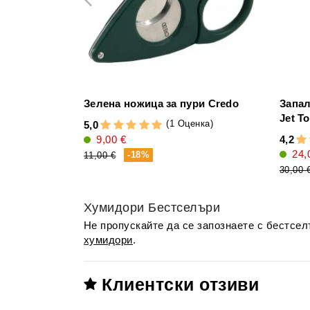
Зелена ножица за пури Credo
Запал
Jet T
(1 Оценка)
5,0
9,00 €
4,2
24,
-18%
11,00 €
30,00 
Хумидори Бестселъри
Не пропускайте да се запознаете с бестсе
хумидори
.
Клиентски отзиви