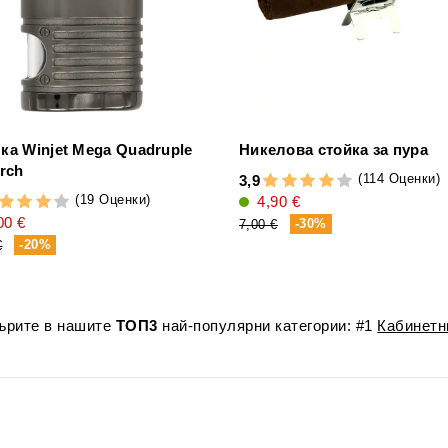
ка Winjet Mega Quadruple
Никелова стойка за пура
orch
(114 Оценки)
3,9
(19 Оценки)
4,90 €
00 €
-30%
7,00 €
-20%
€
лърите в нашите
ТОП3
най-популярни категории: #1
Кабинетн