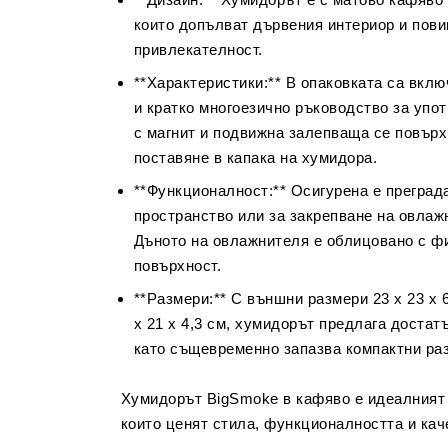
които допълват дървения интериор и пов
привлекателност.
**Характеристики:** В опаковката са вкл
и кратко многоезично ръководство за упо
с магнит и подвижна залепваща се повърх
поставяне в капака на хумидора.
**Функционалност:** Осигурена е преград
пространство или за закрепване на овлаж
Дъното на овлажнителя е облицовано с фи
повърхност.
**Размери:** С външни размери 23 x 23 x 
x 21 x 4,3 см, хумидорът предлага достат
като същевременно запазва компактни ра
Хумидорът BigSmoke в кафяво е идеалният 
които ценят стила, функционалността и кач