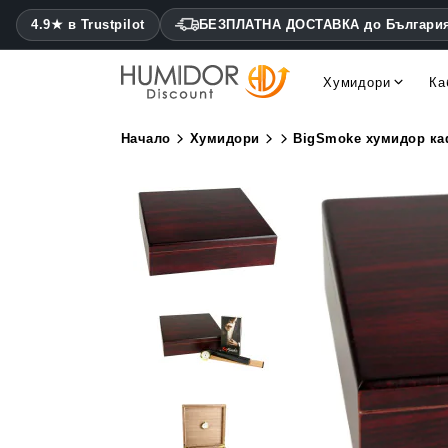
4.9★ в Trustpilot
БЕЗПЛАТНА ДОСТАВКА до Българи
Хумидори
Ка
Cohiba хумидори Montecris
Daniel Marshall хумидори
Начало
Хумидори
BigSmoke хумидор к