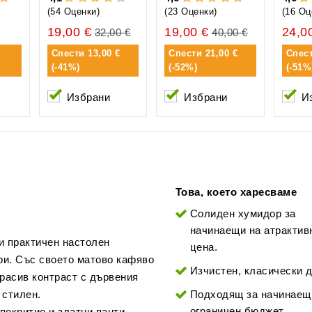
(54 Оценки)
(23 Оценки)
(16 Оц
19,00 €
19,00 €
24,0
32,00 €
40,00 €
Спести
13,00 €
Спести
21,00 €
Спес
(-41%)
(-52%)
(-51%
Избрани
Избрани
И
Това, което харесваме
Солиден хумидор за
начинаещи на атрактив
и практичен настолен
цена.
ри. Със своето матово кафяво
Изчистен, класически д
красив контраст с дървения
 стилен.
Подходящ за начинаещ
ограничен бюджет.
покритие и златни панти,