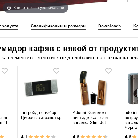
Завъртете за увеличаване
продукта
Спецификации и размери
Downloads
К
мидор кафяв с някой от продуктит
 за елементите, които искате да добавите на специална цен
Ъпгрейд по избор:
Adorini Комплект
adorin
rini
Цифров хигрометър
винтидж калъф и
ветро
m 1L
запалка Slim Jet
запалк
Черна
4,1
4,6
4,6