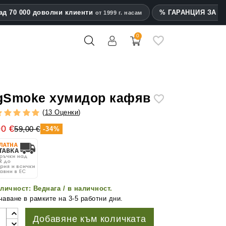
ад 70 000 доволни клиенти
% ГАРАНЦИЯ ЗА на
от 1999 г. насам
0
mes
gSmoke хумидор кафяв
(
13 Оценки
)
00 €
59,00 €
-34%
личност:
Веднага / в наличност.
аване в рамките на 3-5 работни дни.
Добавяне към количката