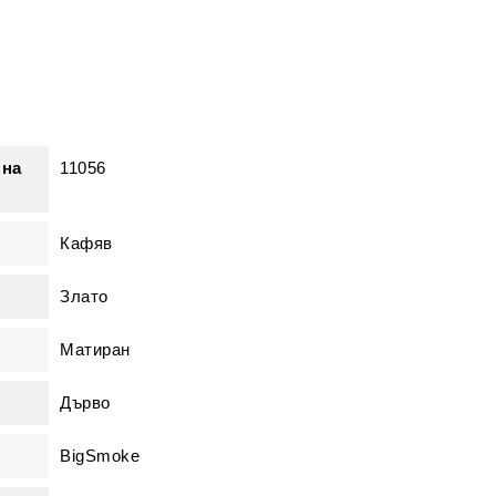
 на
11056
Кафяв
Злато
Матиран
Дърво
BigSmoke