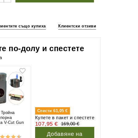
лиентите също купиха
Клиентски отзиви
е по-долу и спестете
а
Спести
61,05 €
i Тройна
Купете в пакет и спестете
упорна
а V-Cut Gun
107,95 €
169,00 €
Добавяне на