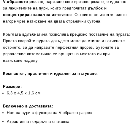
V-образното ря
зане, наричано още врязано рязане, е идеално
за любителите на пури, които предпочитат
дълбок и
концентриран канал за изтегляне
. Острието се изтегля чисто
нагоре чрез натискане на двата странични бутона.
Кръглата вдлъбнатина позволява прецизно поставяне на пурата:
Просто вкарайте пурата докъдето може да стигне и натиснете
острието, за да направите перфектния прорез. Бутоните за
управление автоматично се връщат на мястото си при
натискане надолу.
Компактен, практичен и идеален за пътуване.
Размери:
6,3 x 4,5 x 1,6 см
Включено в доставката:
Нож за пури с функция за V-образен разрез
Атрактивна подаръчна опаковка