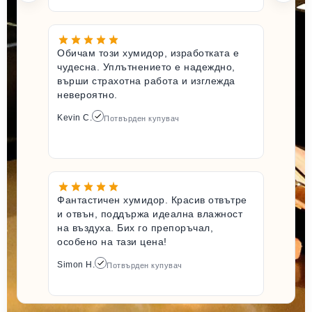
Обичам този хумидор, изработката е
чудесна. Уплътнението е надеждно,
върши страхотна работа и изглежда
невероятно.
Kevin C.
Потвърден купувач
Фантастичен хумидор. Красив отвътре
и отвън, поддържа идеална влажност
на въздуха. Бих го препоръчал,
особено на тази цена!
Simon H.
Потвърден купувач