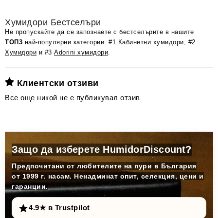
Хумидори Бестселъри
Не пропускайте да се запознаете с бестселърите в нашите
ТОП3
най-популярни категории: #1
Кабинетни хумидори
, #2
Хумидори
и #3
Adorini хумидори
.
Клиентски отзиви
Все още никой не е публикувал отзив
Защо да изберете HumidorDiscount?
Предпочитани от любителите на пури в България
от 1999 г. насам. Ненадминат опит, селекция, цени и
гаранции.
4.9★ в Trustpilot