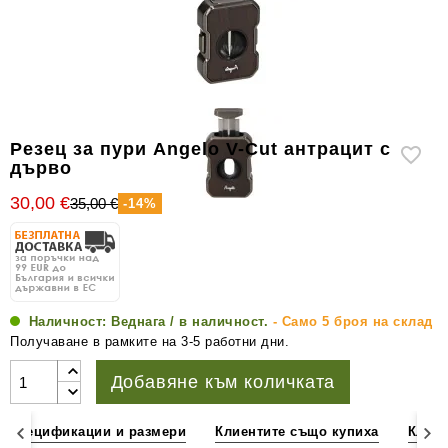
уреди
за
измерване
на
влажността
Други
Резец за пури Angelo V-Cut антрацит с
аксесоари
дърво
за
30,00 €
35,00 €
-14%
пури
Наличност:
Веднага / в наличност.
- Само 5 броя на склад
Получаване в рамките на 3-5 работни дни.
Добавяне към количката
Спецификации и размери
Клиентите също купиха
Клиен