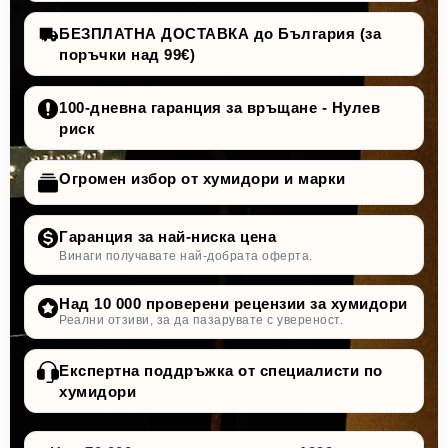
БЕЗПЛАТНА ДОСТАВКА до България (за
поръчки над 99€)
100-дневна гаранция за връщане - Нулев
риск
Огромен избор от хумидори и марки
Гаранция за най-ниска цена
Винаги получавате най-добрата оферта.
Над 10 000 проверени рецензии за хумидори
Реални отзиви, за да пазарувате с увереност.
Експертна поддръжка от специалисти по
хумидори