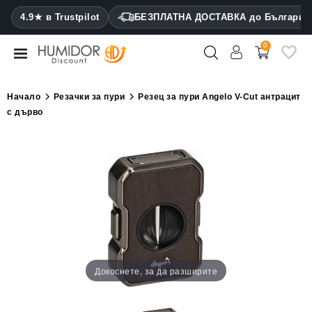
CATEGORY
4.9★ в Trustpilot
БЕЗПЛАТНА ДОСТАВКА до България
0
Хумидори
Кабинетни
Начало
Резачки за пури
Резец за пури Angelo V-Cut антрацит
хумидори
с дърво
Калъфи
за
пури
Запалки
Резачки
за
пури
Докоснете, за да разширите
Овлажнители
и