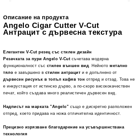
Описание на продукта
Angelo Cigar Cutter V-Cut
Антрацит с дървесна текстура
Елегантен V-Cut резец със стилен дизайн
Резачката за пури Angelo V-Cut
съчетава модерна
функционалност със
стилен външен вид
. Нейното
метално
тяло
е завършено в
стилен антрацит
и е допълнено от
дървесен рисунък в топъл кафяв тон
отпред и отзад. Това не
е инкрустация от истинско дърво, а по-скоро висококачествен
печат, който създава много реалистичен дървесен вид.
Надписът на марката "Angelo"
също е дискретно разположен
отпред, което придава на ножа отличителна идентичност.
Прецизно изрязване благодарение на усъвършенствана
технология