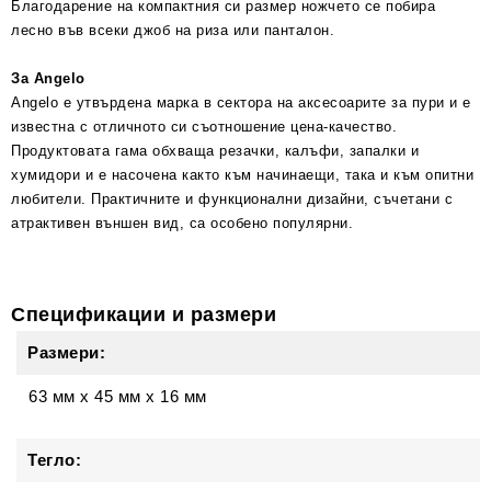
Благодарение на компактния си размер ножчето се побира
лесно във всеки джоб на риза или панталон.
За Angelo
Angelo е утвърдена марка в сектора на аксесоарите за пури и е
известна с отличното си съотношение цена-качество.
Продуктовата гама обхваща резачки, калъфи, запалки и
хумидори и е насочена както към начинаещи, така и към опитни
любители. Практичните и функционални дизайни, съчетани с
атрактивен външен вид, са особено популярни.
Спецификации и размери
Размери:
63 мм
x
45 мм
x
16 мм
Тегло: