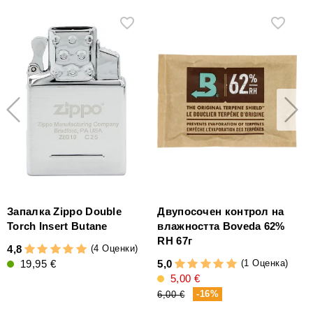
Запалка Zippo Double
Двупосочен контрол на
Torch Insert Butane
влажността Boveda 62%
RH 67г
(4 Оценки)
4,8
4
(1 Оценка)
19,95 €
5,0
5,00 €
3
-16%
6,00 €