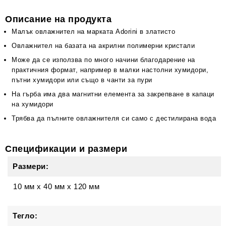
Описание на продукта
Малък овлажнител на марката Аdorini в златисто
Овлажнител на базата на акрилни полимерни кристали
Може да се използва по много начини благодарение на
практичния формат, например в малки настолни хумидори,
пътни хумидори или също в чанти за пури
На гърба има два магнитни елемента за закрепване в капаци
на хумидори
Трябва да пълните овлажнителя си само с дестилирана вода
Спецификации и размери
Размери:
10 мм
x
40 мм
x
120 мм
Тегло: