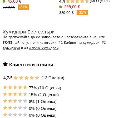
(68 Оценки)
45,00 €
4,4
4
299,00 €
-34%
69,00 €
-21%
380,00 €
Хумидори Бестселъри
Не пропускайте да се запознаете с бестселърите в нашите
ТОП3
най-популярни категории: #1
Кабинетни хумидори
, #2
Хумидори
и #3
Adorini хумидори
.
Клиентски отзиви
4,7
/
5
(
13
Оценки)
77%
(10 Оценки)
15%
(2 Оценки)
8%
(1 Оценка)
0%
(0 Оценки)
0%
(0 Оценки)