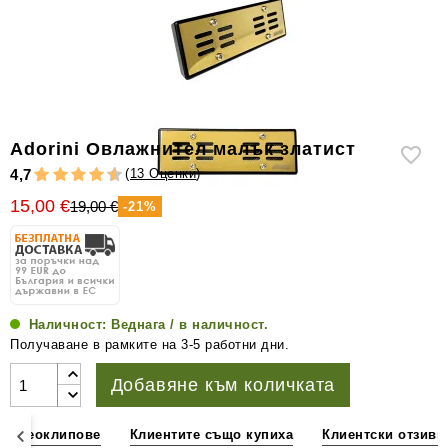
уреди
за
измерване
на
влажността
Други
Аdorini Овлажнител малък златист
аксесоари
(
13 Оценки
)
4,7
за
15,00 €
пури
19,00 €
-21%
Наличност:
Веднага / в наличност.
Получаване в рамките на 3-5 работни дни.
Добавяне към количката
видеоклипове
Клиентите също купиха
Клиентски отзиви