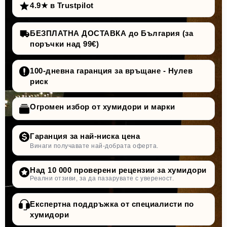
4.9★ в Trustpilot
БЕЗПЛАТНА ДОСТАВКА до България (за
поръчки над 99€)
100-дневна гаранция за връщане - Нулев
риск
Огромен избор от хумидори и марки
Гаранция за най-ниска цена
Винаги получавате най-добрата оферта.
Над 10 000 проверени рецензии за хумидори
Реални отзиви, за да пазарувате с увереност.
Експертна поддръжка от специалисти по
хумидори