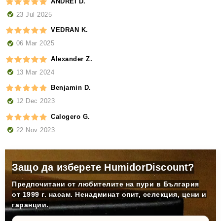
ANDREI D.
23 Jul 2025
VEDRAN K.
06 Mar 2025
Alexander Z.
13 Mar 2024
Benjamin D.
12 Dec 2023
Calogero G.
22 Nov 2023
Защо да изберете HumidorDiscount?
Предпочитани от любителите на пури в България
от 1999 г. насам. Ненадминат опит, селекция, цени и
гаранции.