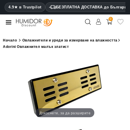
CATEGORY
4.9★ в Trustpilot
БЕЗПЛАТНА ДОСТАВКА до България
0
Хумидори
Кабинетни
Начало
Овлажнители и уреди за измерване на влажността
хумидори
Аdorini Овлажнител малък златист
Калъфи
за
пури
Запалки
Резачки
за
пури
Докоснете, за да разширите
Овлажнители
и