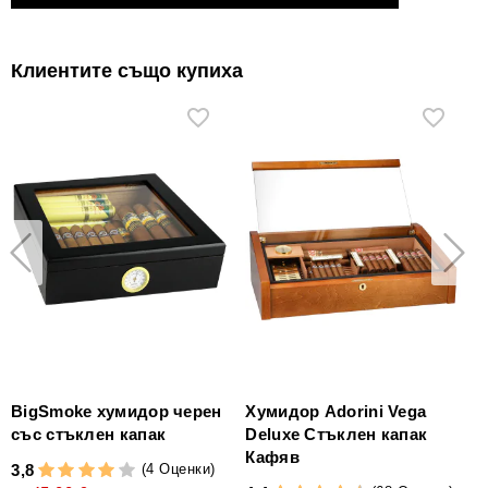
Клиентите също купиха
BigSmoke хумидор черен
Хумидор Adorini Vega
със стъклен капак
Deluxe Стъклен капак
Кафяв
(4 Оценки)
3,8