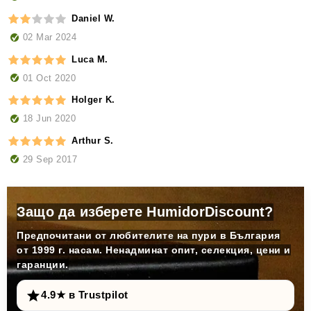
Daniel W.
02 Mar 2024
Luca M.
01 Oct 2020
Holger K.
18 Jun 2020
Arthur S.
29 Sep 2017
Защо да изберете HumidorDiscount?
Предпочитани от любителите на пури в България
от 1999 г. насам. Ненадминат опит, селекция, цени и
гаранции.
4.9★ в Trustpilot