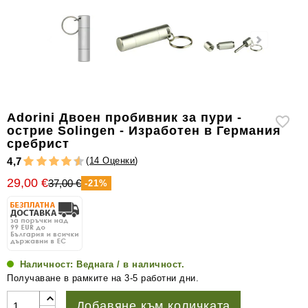
уреди
за
измерване
на
влажността
Други
аксесоари
Adorini Двоен пробивник за пури -
за
острие Solingen - Изработен в Германия
пури
сребрист
(
14 Оценки
)
4,7
29,00 €
37,00 €
-21%
Наличност:
Веднага / в наличност.
Получаване в рамките на 3-5 работни дни.
Добавяне към количката