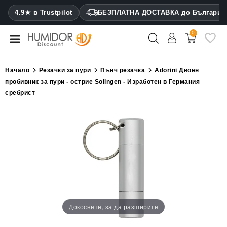
CATEGORY
4.9★ в Trustpilot
БЕЗПЛАТНА ДОСТАВКА до България
0
Хумидори
Кабинетни
Начало
Резачки за пури
Пънч резачка
Adorini Двоен
хумидори
пробивник за пури - острие Solingen - Изработен в Германия
сребрист
Калъфи
за
пури
Запалки
Резачки
за
пури
Докоснете, за да разширите
Овлажнители
и