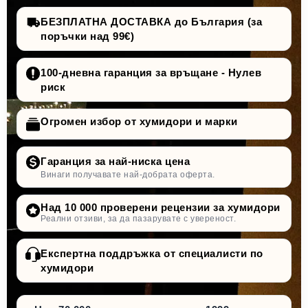
БЕЗПЛАТНА ДОСТАВКА до България (за
поръчки над 99€)
100-дневна гаранция за връщане - Нулев
риск
Огромен избор от хумидори и марки
Гаранция за най-ниска цена
Винаги получавате най-добрата оферта.
Над 10 000 проверени рецензии за хумидори
Реални отзиви, за да пазарувате с увереност.
Експертна поддръжка от специалисти по
хумидори