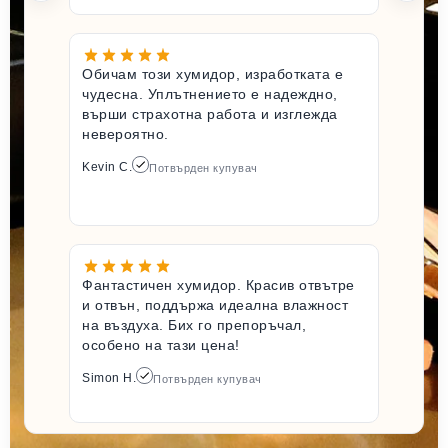
Обичам този хумидор, изработката е
чудесна. Уплътнението е надеждно,
върши страхотна работа и изглежда
невероятно.
Kevin C.
Потвърден купувач
Фантастичен хумидор. Красив отвътре
и отвън, поддържа идеална влажност
на въздуха. Бих го препоръчал,
особено на тази цена!
Simon H.
Потвърден купувач