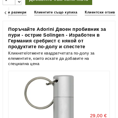
ции и размери
Клиентите също купиха
Клиентски отзиви
Поръчайте Adorini Двоен пробивник за
пури - острие Solingen - Изработен в
Германия сребрист с някой от
продуктите по-долу и спестете
Кликнете/отменте квадратчетата по-долу за
елементите, които искате да добавите на
специална цена
29,00 €