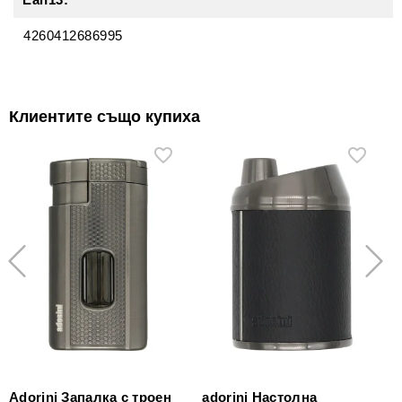
4260412686995
Клиентите също купиха
Аdorini Запалка с троен
adorini Настолна