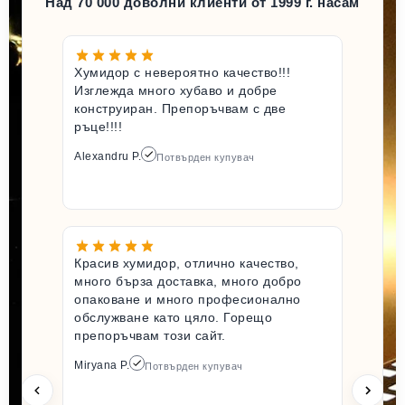
Над 70 000 доволни клиенти от 1999 г. насам
Хумидор с невероятно качество!!!
Изглежда много хубаво и добре
конструиран. Препоръчвам с две
ръце!!!!
Alexandru P.
Потвърден купувач
Красив хумидор, отлично качество,
много бърза доставка, много добро
опаковане и много професионално
обслужване като цяло. Горещо
препоръчвам този сайт.
Miryana P.
Потвърден купувач