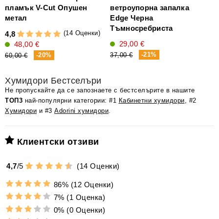
пламък V-Cut Опушен
ветроупорна запалка
метал
Edge Черна
Тъмносребриста
(14 Оценки)
4,8
6
29,00 €
48,00 €
-21%
-20%
37,00 €
60,00 €
Хумидори Бестселъри
Не пропускайте да се запознаете с бестселърите в нашите
ТОП3
най-популярни категории: #1
Кабинетни хумидори
, #2
Хумидори
и #3
Adorini хумидори
.
Клиентски отзиви
4,7
/
5
(
14
Оценки)
86%
(12 Оценки)
7%
(1 Оценка)
0%
(0 Оценки)