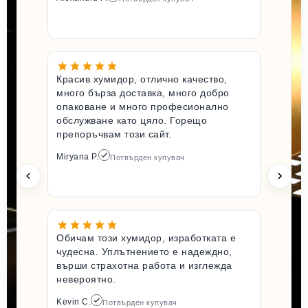
Красив хумидор, отлично качество,
много бърза доставка, много добро
опаковане и много професионално
обслужване като цяло. Горещо
препоръчвам този сайт.
Miryana P.
Потвърден купувач
Обичам този хумидор, изработката е
чудесна. Уплътнението е надеждно,
върши страхотна работа и изглежда
невероятно.
Kevin C.
Потвърден купувач