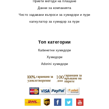
Приети методи на плащане
Данни за компанията
Често задавани въпроси за хумидори и пури
калкулатор за хумидор за пури
Топ категории
Кабинетни хумидори
Хумидори
Adorini хумидори