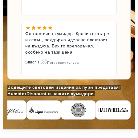
Фантастичен хумидор. Красив отвътре
и отвън, поддържа идеална влажност
на въздуха. Бих го препоръчал,
особено на тази цена!
Simon H.
Потвърден купувач
Водещите световни издания за пури представят
HumidorDiscount и нашите хумидори.