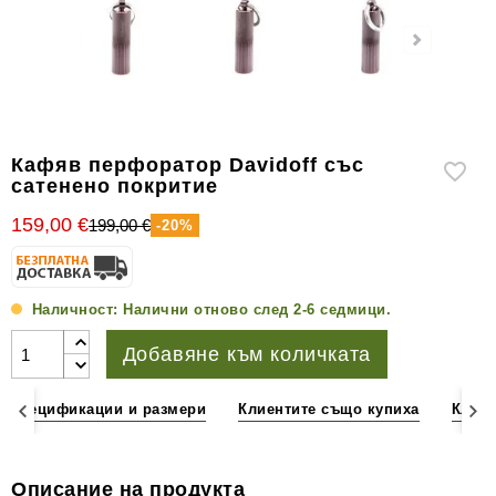
уреди
за
измерване
на
влажността
Други
Кафяв перфоратор Davidoff със
аксесоари
сатенено покритие
за
159,00 €
199,00 €
-20%
пури
Наличност:
Налични отново след 2-6 седмици.
Добавяне към количката
Спецификации и размери
Клиентите също купиха
Клиен
Описание на продукта