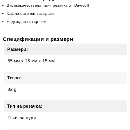
Висококачествена пънч резачка от Davidoff
Кафяв сатенен завършек
Надеждно остър нож
Спецификации и размери
Размери:
65 мм
x
15 мм
x
15 мм
Тегло:
82 g
Тип на резачка:
Пънч за пури