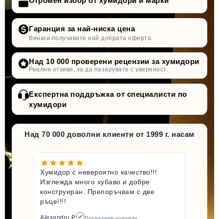
Огромен избор от хумидори и марки
Гаранция за най-ниска цена
Винаги получавате най-добрата оферта.
Над 10 000 проверени рецензии за хумидори
Реални отзиви, за да пазарувате с увереност.
Експертна поддръжка от специалисти по
хумидори
Над 70 000 доволни клиенти от 1999 г. насам
Хумидор с невероятно качество!!!
Изглежда много хубаво и добре
конструиран. Препоръчвам с две
ръце!!!!
Alexandru P.
Потвърден купувач