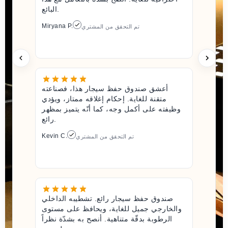
البائع.
Miryana P.
تم التحقق من المشتري
أعشق صندوق حفظ سيجار هذا، فصناعته
متقنة للغاية. إحكام إغلاقه ممتاز، ويؤدي
وظيفته على أكمل وجه، كما أنّه يتميز بمظهر
رائع.
Kevin C.
تم التحقق من المشتري
صندوق حفظ سيجار رائع. تشطيبه الداخلي
والخارجي جميل للغاية، ويحافظ على مستوى
الرطوبة بدقّة متناهية. أنصح به بشدّة نظراً