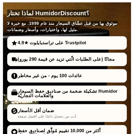
لماذا تختار HumidorDiscount؟
موثوق بها من قبل عشّاق السيجار منذ عام 1999. مع خبرة لا
مثيل لها، واختيارات، وأسعار وضمانات.
4.9★ على تراستبايلوت Trustpilot
مجانًا (على الطلبات الّتي تزيد عن قيمة 290 يورو)
عائدات 100 يوم - من غير مخاطر
تشكيلة ضخمة من صناديق حفظ السيجار Humidor
والعلامات التجاريّة
ضمان أقل الأسعار
أنت من يحصل دائمًا على أفضل صفقة.
أكثر من 10,000 تقييم مُوثَّق لصناديق حفظ