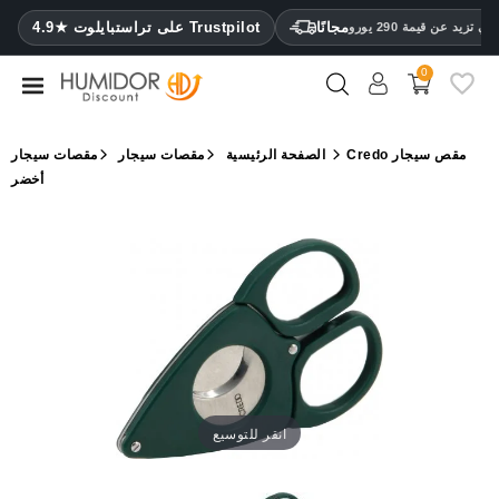
CATEGORY
مجانًا
4.9★ على تراستبايلوت Trustpilot
 تزيد عن قيمة 290 يورو
0
مرطب
خزائن
Credo مقص سيجار
الصفحة الرئيسية
مقصات سيجار
مقصات سيجار
ترطيب
أخضر
محافظ
سيجار
ولاعات
مقصات
سيجار
مرطبات
انقر للتوسيع
ومقياس
رطوبة