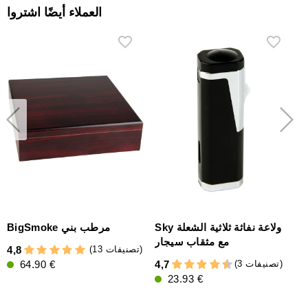
العملاء أيضًا اشتروا
ني
Sky ولاعة نفاثة ثلاثية الشعلة
BigSmoke مرطب بني
مع مثقاب سيجار
(13 تصنيفات)
4,8
(3 تصنيفات)
64.90 €
4,7
4
23.93 €