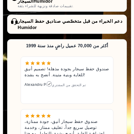
السيجارHumidor
تقييمات صادقة ونزيهة للشراء بثقة.
دعم الخبراء من قبل متخصّصي صناديق حفظ السيجار
Humidor
أكثر من 70,000 عميل راضٍ منذ سنة 1999
صندوق حفظ سيجار بجودة مذهلة! تصميم أنيق
للغاية وبنية متينة. أنصح به بشدة!
Alexandru P.
تم التحقق من المشتري
صندوق حفظ سيجار أنيق، جودة ممتازة،
توصيل سريع جداً، تغليف ممتاز، وخدمة
احترافية للغاية. أنصح بشدة بالتعامل مع هذا