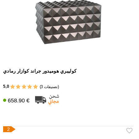
إكسسوارات
سيجار
أخرى
كوليبري هوميدور جراند كوازار رمادي
5,0
(3 تصنيفات)
658.90 €
2