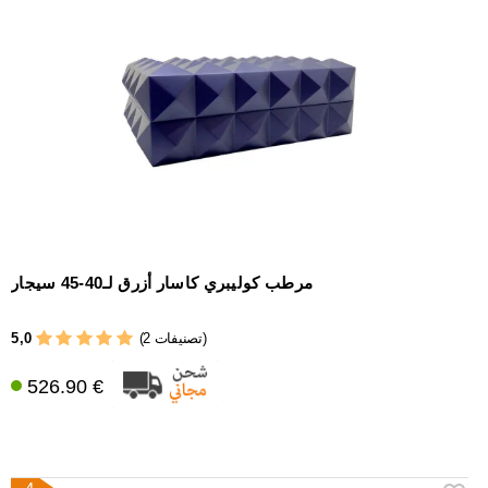
مرطب كوليبري كاسار أزرق لـ40-45 سيجار
5,0
(2 تصنيفات)
526.90 €