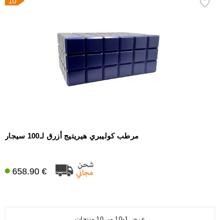
10
مرطب كوليبري هيريتيج أزرق لـ100 سيجار
658.90 €
عرض 1-10 من 10 منتجات