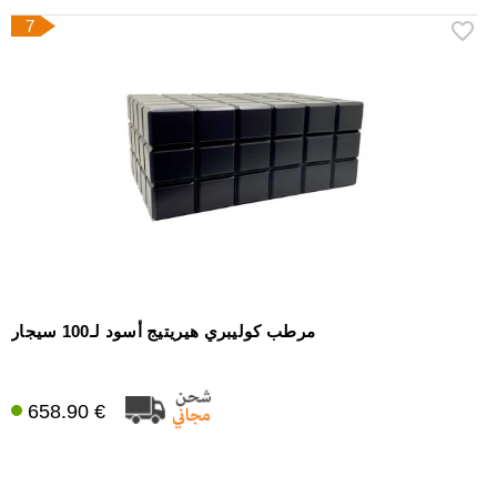
7
مرطب كوليبري هيريتيج أسود لـ100 سيجار
658.90 €