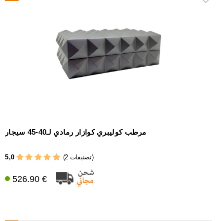
مرطب كوليبري كوازار رمادي لـ40-45 سيجار
5,0
(2 تصنيفات)
526.90 €