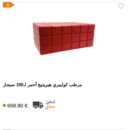
8
مرطب كوليبري هيريتيج أحمر لـ100 سيجار
658.90 €