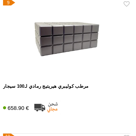
9
مرطب كوليبري هيريتيج رمادي لـ100 سيجار
658.90 €