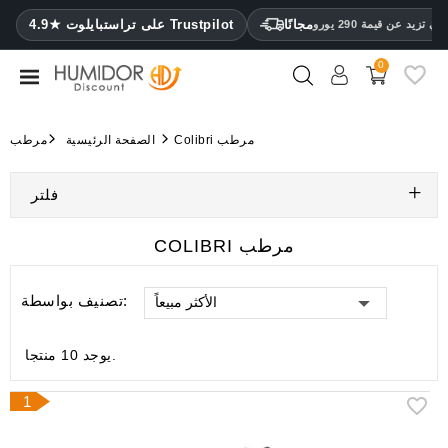
CATEGORY
مجانًا
4.9★ على تراستبايلوت Trustpilot
 تزيد عن قيمة 290 يورو
0
مرطب
خزائن
Colibri مرطب
الصفحة الرئيسية
مرطب
ترطيب
فلتر
محافظ
سيجار
COLIBRI مرطب
ولاعات
تصنيف بواسطة:
الأكثر مبيعاً
مقصات
سيجار
يوجد 10 منتجا.
مرطبات
ومقياس
1
رطوبة