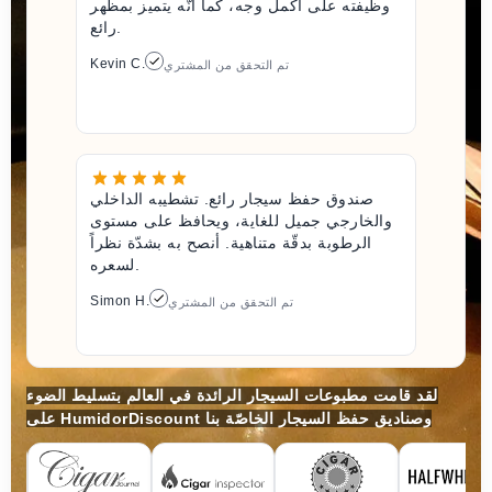
وظيفته على أكمل وجه، كما أنّه يتميز بمظهر
رائع.
Kevin C.
تم التحقق من المشتري
صندوق حفظ سيجار رائع. تشطيبه الداخلي
والخارجي جميل للغاية، ويحافظ على مستوى
الرطوبة بدقّة متناهية. أنصح به بشدّة نظراً
لسعره.
Simon H.
تم التحقق من المشتري
لقد قامت مطبوعات السيجار الرائدة في العالم بتسليط الضوء
على HumidorDiscount وصناديق حفظ السيجار الخاصّة بنا