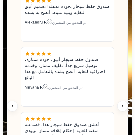
صندوق حفظ سيجار بجودة مذهلة! تصميم أنيق
للغاية وبنية متينة. أنصح به بشدة!
Alexandru P.
تم التحقق من المشتري
صندوق حفظ سيجار أنيق، جودة ممتازة،
توصيل سريع جداً، تغليف ممتاز، وخدمة
احترافية للغاية. أنصح بشدة بالتعامل مع هذا
البائع.
Miryana P.
تم التحقق من المشتري
أعشق صندوق حفظ سيجار هذا، فصناعته
متقنة للغاية. إحكام إغلاقه ممتاز، ويؤدي