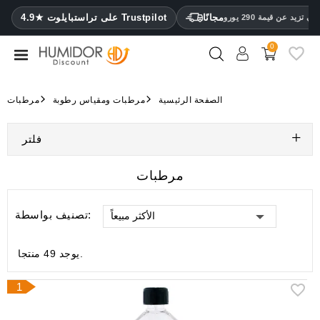
CATEGORY
مجانًا
4.9★ على تراستبايلوت Trustpilot
 تزيد عن قيمة 290 يورو
0
مرطب
خزائن
الصفحة الرئيسية
مرطبات ومقياس رطوبة
مرطبات
ترطيب
فلتر
محافظ
سيجار
مرطبات
ولاعات
تصنيف بواسطة:
الأكثر مبيعاً
مقصات
سيجار
يوجد 49 منتجا.
مرطبات
ومقياس
1
رطوبة