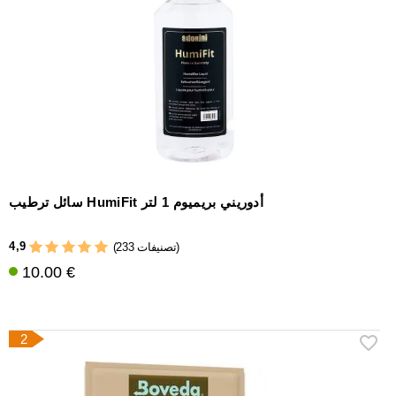
إكسسوارات
سيجار
أخرى
سائل ترطيب HumiFit أدوريني بريميوم 1 لتر
4,9
(233 تصنيفات)
10.00 €
2