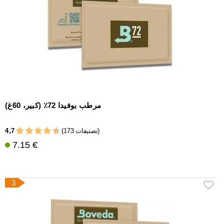
مرطب بوفيدا 72٪ (كبير، 60غ)
4,7
(173 تصنيفات)
7.15 €
3