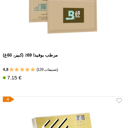
مرطب بوفيدا 69٪ (كبير، 60غ)
4,8
(129 تصنيفات)
7.15 €
4