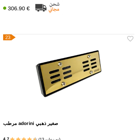
306.90 €
23
مرطب adorini صغير ذهبي
4,7
(13 تصنيفات)