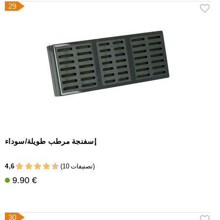
29
إسفنجة مرطب طويلة/سوداء
4,6
(10 تصنيفات)
9.90 €
30