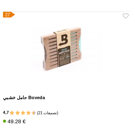
27
حامل خشبي Boveda
4,7
(21 تصنيفات)
49.28 €