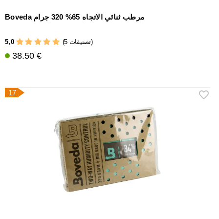
Boveda مرطب ثنائي الاتجاه 65% 320 جرام
5,0
(5 تصنيفات)
38.50 €
17