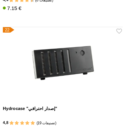
(8 تصنيفات)
7.15 €
22
Hydrocase "إصدار احترافي"
4,8
(19 تصنيفات)