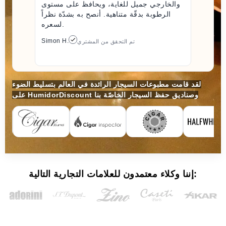
والخارجي جميل للغاية، ويحافظ على مستوى
الرطوبة بدقّة متناهية. أنصح به بشدّة نظراً
لسعره.
Simon H.
تم التحقق من المشتري
لقد قامت مطبوعات السيجار الرائدة في العالم بتسليط الضوء
على HumidorDiscount وصناديق حفظ السيجار الخاصّة بنا
إننا وكلاء معتمدون للعلامات التجارية التالية: