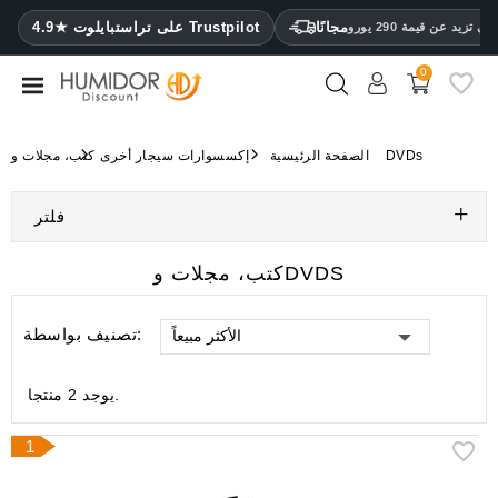
CATEGORY
مجانًا
4.9★ على تراستبايلوت Trustpilot
 تزيد عن قيمة 290 يورو
0
مرطب
خزائن
كتب، مجلات وDVDs
الصفحة الرئيسية
إكسسوارات سيجار أخرى
ترطيب
فلتر
محافظ
سيجار
كتب، مجلات وDVDS
ولاعات
تصنيف بواسطة:
الأكثر مبيعاً
مقصات
سيجار
يوجد 2 منتجا.
مرطبات
ومقياس
1
رطوبة