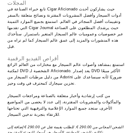
المجلات
تابع خبراء الصناعة في Cigar Aficionado حيث يشاركون أحدث
أدوات السيجار وأفضل المشروبات المقترنة ونصائح متعلقة بالسفر
وتقييمات أفضل السجائر في العالم. استمتع بجميع الموارد الثمينة
التي تقدمها Cigar Journal حيث يرشدك المطلعون على الصناعة
عبر خصوصيات وعموميات عالم السيجار المتغير باستمرار. ستأخذك
هذه المنشورات والمزيد إلى عمق عالم السيجار كما لم تراه من
قبل.
أقراص الفيديو الرقمية
استمتع بمشاهد وأصوات عالم السيجار مع مختارات من العالم الرائع
لمكتبة DVD الشخصية لـ Aficionado. يعد إصدار DVD الأكثر مبيعًا
من دليل مرطبات السيجار من Adorini ضروريًا لأنه سيساعدك على
تخزين سيجارك كمحترف في وقت وجيز.
من كتب إرشادية وأخبار متعلقة بالصناعة ومراجعات السيجار
والمأكولات والمشروبات المقترنة، إلى عدد لا يحصى من المواضيع
الأخرى، ستجد جميع الموارد الإعلامية والترفيهية التي تحتاجها
للارتقاء بتجربة تدخين السيجار.
الشحن المجاني من 290.00 €. للطلب بقيمة تقل عن 290.00 € إضافة إلى
المطبقة. الأسعار هي أسعار التجزئة المقترحة.
تكاليف الشحن