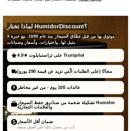
لماذا تختار HumidorDiscount؟
موثوق بها من قبل عشّاق السيجار منذ عام 1999. مع خبرة لا
مثيل لها، واختيارات، وأسعار وضمانات.
4.9★ على تراستبايلوت Trustpilot
مجانًا (على الطلبات الّتي تزيد عن قيمة 290 يورو)
عائدات 100 يوم - من غير مخاطر
تشكيلة ضخمة من صناديق حفظ السيجار Humidor
والعلامات التجاريّة
ضمان أقل الأسعار
أنت من يحصل دائمًا على أفضل صفقة.