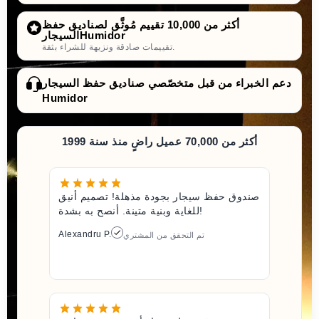
أكثر من 10,000 تقييم مُوثَّق لصناديق حفظ
السيجارHumidor
تقييمات صادقة ونزيهة للشراء بثقة.
دعم الخبراء من قبل متخصّصي صناديق حفظ السيجار
Humidor
أكثر من 70,000 عميل راضٍ منذ سنة 1999
صندوق حفظ سيجار بجودة مذهلة! تصميم أنيق
للغاية وبنية متينة. أنصح به بشدة!
Alexandru P.
تم التحقق من المشتري