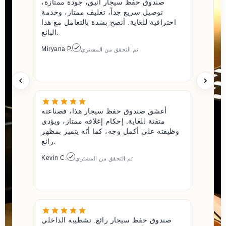
صندوق حفظ سيجار أنيق، جودة ممتازة،
توصيل سريع جداً، تغليف ممتاز، وخدمة
احترافية للغاية. أنصح بشدة بالتعامل مع هذا
البائع.
Miryana P.
تم التحقق من المشتري
أعشق صندوق حفظ سيجار هذا، فصناعته
متقنة للغاية. إحكام إغلاقه ممتاز، ويؤدي
وظيفته على أكمل وجه، كما أنّه يتميز بمظهر
رائع.
Kevin C.
تم التحقق من المشتري
صندوق حفظ سيجار رائع. تشطيبه الداخلي