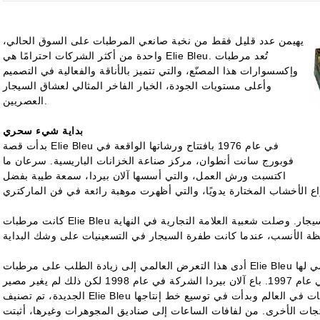
يهيمن عدد قليل فقط من نخبة صانعي المرطبات على السوق الحالي،
واحدة من أكثر الشركات احترامًا هي Elie Bleu. تُعد مرطبات
وإكسسوارات هذا المصنّع، والتي تتميز بالأناقة والفعالية في التصميم
وأعلى مستويات الجودة، الخيار الفاخر المثالي لعشاق السيجار
العصريين.
بداية شيء سحري
بدأت قصة Elie Bleu في عام 1976 بافتتاح ورشاتها الواقعة في
فوبورج سانت أنطوان، مركز صناعة الخزانات الباريسية. سرعان ما
اكتسبت ورش العمل، والتي أسسها آلان بيردا، سمعة طيبة بفضل
كانت مرطبات Elie Bleu أحد المفضلات الخاصة بين النخبة الباريسية المحبة للسيجار. وصلت شعبية العلامة التجارية في النهاية
أدى هذا التعرض العالمي إلى زيادة الطلب على مرطبات Elie Bleu بشكل سريع، وسمح للشركة بافتتاح أول بوتيك باريسي لها
في عام 1997. باع آلان بيردا الشركة في عام 1998 لكن ذلك لم يغير مصير Elie Bleu. خلال السنوات الأولى من الألفية
الجديدة، تم تصنيف Elie Bleu باستمرار بين أفضل الشركات المصنعة للمرطبات في العالم وبدأت في توسيع خط إنتاجها
لأخرى. من لفافات الساعات إلى صناديق المجوهرات وغيرها، أثبتت Elie Bleu توفقها