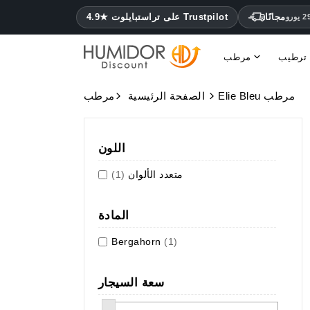
مجانًا
4.9★ على تراستبايلوت Trustpilot
 ترطيب
مرطب
Elie Ble مرطب
Pegasu مرطب
مرطبات Caseti
Angelo مرطب
Dunhill مرطب
Colibri مرطب
Jemar مرطب
Totem مرطب
Siglo مرطب
مرطب مونتكريستو كوهيبا وهابانوس
Elie Bleu مرطب
الصفحة الرئيسية
مرطب
اللون
متعدد الألوان
(1)
المادة
Bergahorn
(1)
سعة السيجار