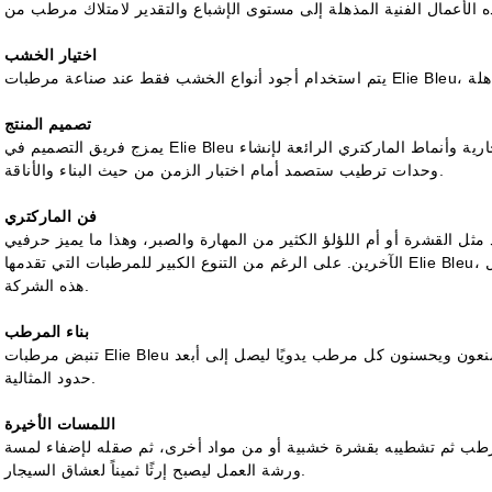
اختيار الخشب
تصميم المنتج
يمزج فريق التصميم في Elie Bleu بين الأداء الوظيفي الدقيق وفخامة العلامة التجارية وأنماط الماركتري الرائعة لإنشاء
وحدات ترطيب ستصمد أمام اختبار الزمن من حيث البناء والأناقة.
فن الماركتري
لقشرة أو أم اللؤلؤ الكثير من المهارة والصبر، وهذا ما يميز حرفيي Elie Bleu عن
الآخرين. على الرغم من التنوع الكبير للمرطبات التي تقدمها Elie Bleu، إلا أن الماركتري أصبح جزءًا أيقونياً من سحر أعمال
هذه الشركة.
بناء المرطب
تنبض مرطبات Elie Bleu بالحياة تحت إشراف حرفيي ورشة العمل، الذين يصنعون ويحسنون كل مرطب يدويًا ليصل إلى أبعد
حدود المثالية.
اللمسات الأخيرة
تشطيبه بقشرة خشبية أو من مواد أخرى، ثم صقله لإضفاء لمسة Elie Bleu النهائية عليه قبل مغادرته
ورشة العمل ليصبح إرثًا ثميناً لعشاق السيجار.