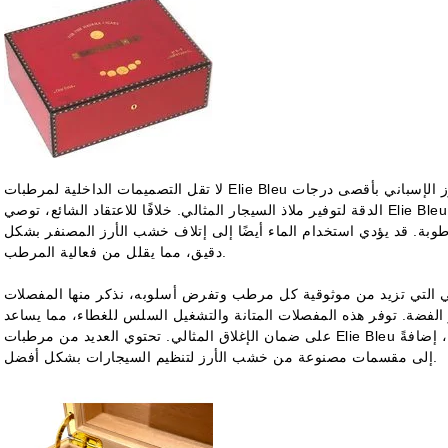
لا تقل التصميمات الداخلية لمرطبات Elie Bleu شأناً عن مظهرها الخارجي. يتم تطبيق خشب الأرز الإسباني بأقصى درجات
الدقة لتوفير ملاذ السيجار المثالي. خلافًا للاعتقاد الشائع، توصي Elie Bleu بعدم استخدام الماء على بطانة خشب الأرز لزيادة
بة. قد يؤدي استخدام الماء أيضًا إلى إتلاف خشب الأرز المصنفر بشكل
دقيق، مما يقلل من فعالية المرطب.
ي التي تزيد من موثوقية كل مرطب وتفرض أسلوبه، نذكر منها المفصلات
 الفضة. توفر هذه المفصلات المتانة والتشغيل السلس للغطاء، مما يساعد
على ضمان الإغلاق المثالي. تحتوي العديد من مرطبات Elie Bleu على أقفال جذابة ومجموعات مفاتيح لمزيد من الأمان، إضافةً
إلى مقسمات مصنوعة من خشب الأرز لتنظيم السيجارات بشكل أفضل.