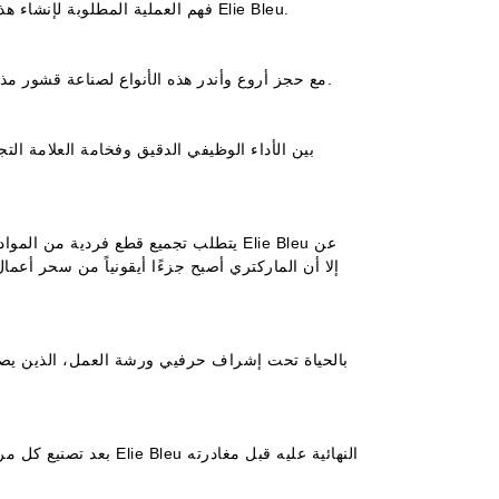
فهم العملية المطلوبة لإنشاء هذه الأعمال الفنية المذهلة إلى مستوى الإشباع والتقدير لامتلاك مرطب من Elie Bleu.
يتم استخدام أجود أنواع الخشب فقط عند صناعة مرطبات Elie Bleu، مع حجز أروع وأندر هذه الأنواع لصناعة قشور مذهلة.
يتطلب تجميع قطع فردية من المواد مثل ا
بعد تصنيع كل مرطب ثم 