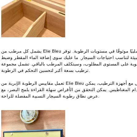
يشمل كل مرطب من Elie Bleu جهاز ترطيب مطلي بالذهب أو الفضة، ويوفر تحكمًا سلبيًا موثوقًا في مستويات الرطوبة. توفر
لبيئة لتناسب احتياجات السيجار. ما عليك سوى إضافة الماء المقطر وضبط
على المستوى المطلوب، وسيتكلف المرطب بالباقي. تشمل مجموعة Elie Bleu العديد من المرطبات ذات أجهزة
ترطيب بسعة أكبر لتحسين التحكم في الرطوبة.
تعمل مقاييس الرطوبة الإبرية من Elie Bleu على تسهيل مراقبة مستويات الرطوبة، وكما هو الحال مع أجهزة الترطيب، يمكن
دام المغناطيس. يمكن التحقق من الأقراص سهلة القراءة بلمح البصر، مع
عرض نطاق رطوبة السيجار النسبية المفضلة للراحة.