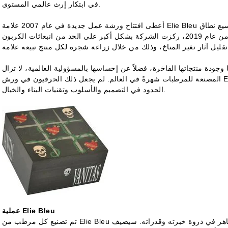
في ابتكار إرث عالمي المستوى.
أعطى افتتاح ورشة عمل جديدة في عام 2007 علامة Elie Bleu مزيدًا من المرونة لمواكبة الطلب المتزايد وتوسيع نطاق
المنتجات والتركيز على الاستدامة البيئية. اعتبارًا من عام 2019، ركزت الشركة بشكل أكبر على الحد من انبعاثات الكربون
منتجاتها الفاخرة، فضلاً عن إحساسها بالمسؤولية العالمية، لا تزال Elie Bleu واحدة من أكثر الشركات
المصنعة للمرطبات شهرةً في العالم. لم يجعل ذلك الحرفيون في ورش Elie Bleu يكتفون بأمجادهم، فهم يواصلون تخطي
الحدود في التصميم والأسلوب وتقنيات البناء والخيال.
عملية Elie Bleu
تم تصنيع كل مرطب من Elie Bleu يدويًا بعناية، مع الاعتناء بكل خطوة من قبل حرفي ماهر في ذروة خبرته وقدراته. سيضيف