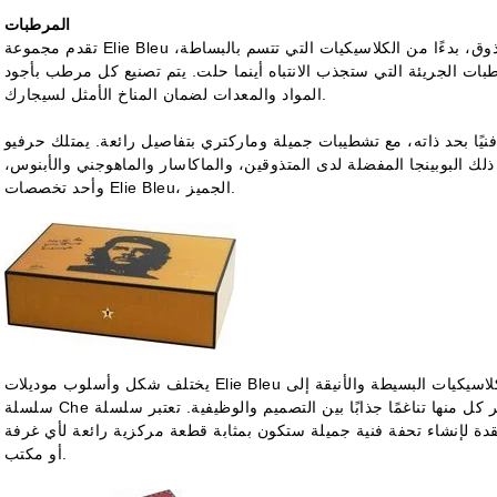
المرطبات
تقدم مجموعة Elie Bleu المتنوعة من المرطبات الراقية خيارات تناسب كل ذوق، بدءًا من الكلاسيكيات التي تتسم بالبساطة،
مرطبات الجريئة التي ستجذب الانتباه أينما حلت. يتم تصنيع كل مرطب بأجود
المواد والمعدات لضمان المناخ الأمثل لسيجارك.
 بحد ذاته، مع تشطيبات جميلة وماركتري بتفاصيل رائعة. يمتلك حرفيو Elie Bleu
ك البوبينجا المفضلة لدى المتذوقين، والماكاسار والماهوجني والأبنوس،
وأحد تخصصات Elie Bleu، الجميز.
يختلف شكل وأسلوب موديلات Elie Bleu المختلفة من المرطبات بشكل كبير، ويتراوج من الكلاسيكيات البسيطة والأنيقة إلى
سلسلة Che الشهيرة، توفر كل منها تناغمًا جذابًا بين التصميم والوظيفية. تعتبر سلسلة Elie Bleu Medal مثالًا رائعًا، باستخدام
دة لإنشاء تحفة فنية جميلة ستكون بمثابة قطعة مركزية رائعة لأي غرفة
أو مكتب.