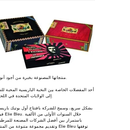
منتجاتها المصنوعة بخبرة من أجود أنواع الأخشاب المختارة يدويًا، والتي أظهرت موهبة رائعة في فن الماركتري.
إلى الولايات المتحدة في اللحظة الأنسب، عندما كانت طفرة السيجار في التسعينيات على وشك البداية.
وتقديم مجموعة متنوعة من المنتجات ا