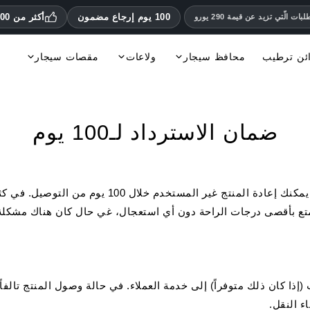
100 يوم إرجاع مضمون
أكثر من 70,000 عميل راضٍ
ات الّتي تزيد عن قيمة 290 يورو
ئن ترطيب
محافظ سيجار
ولاعات
مقصات سيجار
رطب
قطاعات السيجار S.T. Dupont
قطاعات Colibri
قطاعات السيجار Adorini
قطاعات السيجار من Xikar
Palio ولاعات
Xikar ولاعات
الولاّعات Fines Lames
إكسسوارات مركبات وقطع غيار
كتب، مجلات وDs
ضمان الاسترداد لـ100 يوم
في حال لم تكن راضياً عن الشراء على الإطلاق، يمكنك إعا
لتمتع بأقصى درجات الراحة دون أي استعجال، غي حال كان هناك مشكلة 
 كان ذلك متوفراً) إلى خدمة العملاء. في حالة وصول المنتج تالفاً
ء النقل.