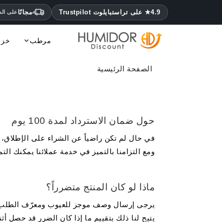
4.9★ على تراستبايلوت Trustpilot
مجانًا
على الطلب
مرطب
خزا
حقائب Adorini
حقائب Angelo
حقائب Les Fines Lames
حقائب Lubinski
حقائب Martin Wess
حقائب S.T. Dupont
Siglo مرطب
Totem مرطب
Jemar مرطب
Colibri مرطب
Dunhill مرطب
Angelo مرطب
مرطبات Caseti
مرطب مونتكريستو كوهيبا وهابانوس
Pegasus مرطب
Elie Bleu مرطب
Daniel Marshall م
الصفحة الرئيسية
حول ضمان الاسترداد لمدة 100 يوم
ومع التزامنا بالتميز في خدمة عملائنا يمكنك ا
ماذا لو كان المنتج متضرراً؟
يرجى إرسال وصف موجز للعيوب ومعرّف الطلب (إذا
يتيح لنا ذلك بتقييم ما إذا كان الضرر قد حصل أثنا