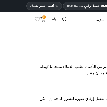
% أفضل سعر ضمان
منذ سنة 1999
0
المزيد
DV
مرطبات ومقياس رطوبة
إكسسوارات سيجار أخرى
دة المنتج غير المستخدم خلال 100 يوم من التوصيل. في كثير من الأحيان يطلب العملاء منتجاتنا كهدايا،
مع أيّ منتج.
، يفضل إرفاق صورة للضرر الناجم إن أمكن.