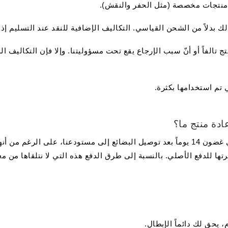
أي منتجات مخصصة (مثل الحفر والنقش).
لك بدلاً من الشحن القياسي. التكاليف الإضافية للنقد عند التسليم إذا
تج تالفاً أو أنّ سبب الإرجاع يقع تحت مسؤوليتنا. وإلا فإن التكاليف
 تم استخدامها بكثرة.
ادة منتج ما؟
إذا قمت بإعادة البضائع، يتم استرداد الأموال في غضون 14 يوماً بعد توصيل البضائع إلى مست
رتها للدفع الأصلي. بالنسبة إلى طرق الدفع هذه التي لا نتلقاها من 