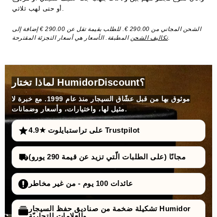
أو حتى لهب ثلاثي.
الشحن المجاني من 290.00 €. للطلب بقيمة تقل عن 290.00 € إضافة إلى
المطبقة. الأسعار هي أسعار التجزئة المقترحة.
تكاليف الشحن
لماذا تختار HumidorDiscount؟
موثوق بها من قبل عشّاق السيجار منذ عام 1999. مع خبرة لا
مثيل لها، واختيارات، وأسعار وضمانات.
4.9★ على تراستبايلوت Trustpilot
مجانًا (على الطلبات الّتي تزيد عن قيمة 290 يورو)
عائدات 100 يوم - من غير مخاطر
تشكيلة ضخمة من صناديق حفظ السيجار Humidor
والعلامات التجاريّة