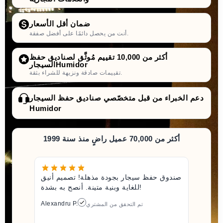
ضمان أقل الأسعار
أنت من يحصل دائمًا على أفضل صفقة.
أكثر من 10,000 تقييم مُوثَّق لصناديق حفظ
السيجارHumidor
تقييمات صادقة ونزيهة للشراء بثقة.
دعم الخبراء من قبل متخصّصي صناديق حفظ السيجار
Humidor
أكثر من 70,000 عميل راضٍ منذ سنة 1999
صندوق حفظ سيجار بجودة مذهلة! تصميم أنيق
للغاية وبنية متينة. أنصح به بشدة!
Alexandru P.
تم التحقق من المشتري