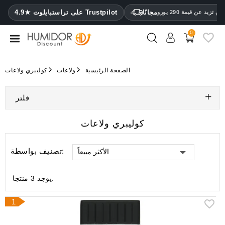
CATEGORY
مجانًا
4.9★ على تراستبايلوت Trustpilot
 تزيد عن قيمة 290 يورو
0
مرطب
خزائن
الصفحة الرئيسية
ولاعات
كوليبري ولاعات
ترطيب
فلتر
محافظ
سيجار
كوليبري ولاعات
ولاعات
تصنيف بواسطة:
الأكثر مبيعاً
مقصات
سيجار
يوجد 3 منتجا.
مرطبات
ومقياس
1
رطوبة