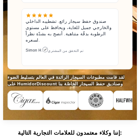
صندوق حفظ سيجار رائع. تشطيبه الداخلي
والخارجي جميل للغاية، ويحافظ على مستوى
الرطوبة بدقّة متناهية. أنصح به بشدّة نظراً
لسعره.
Simon H.
تم التحقق من المشتري
لقد قامت مطبوعات السيجار الرائدة في العالم بتسليط الضوء
على HumidorDiscount وصناديق حفظ السيجار الخاصّة بنا
إننا وكلاء معتمدون للعلامات التجارية التالية: