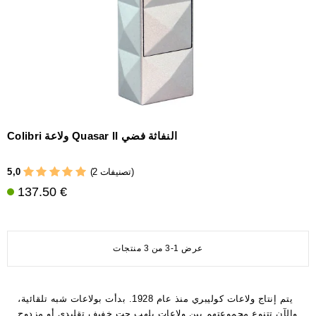
Colibri ولاعة Quasar II النفاثة فضي
5,0
(2 تصنيفات)
137.50 €
عرض 1-3 من 3 منتجات
يتم إنتاج ولاعات كوليبري منذ عام 1928. بدأت بولاعات شبه تلقائية،
والآن تتنوع مجموعتهم بين ولاعات بلهب جت خفيف تقليدي أو مزدوج