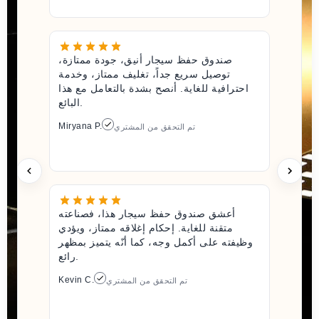
صندوق حفظ سيجار أنيق، جودة ممتازة،
توصيل سريع جداً، تغليف ممتاز، وخدمة
احترافية للغاية. أنصح بشدة بالتعامل مع هذا
البائع.
Miryana P.
تم التحقق من المشتري
أعشق صندوق حفظ سيجار هذا، فصناعته
متقنة للغاية. إحكام إغلاقه ممتاز، ويؤدي
وظيفته على أكمل وجه، كما أنّه يتميز بمظهر
رائع.
Kevin C.
تم التحقق من المشتري