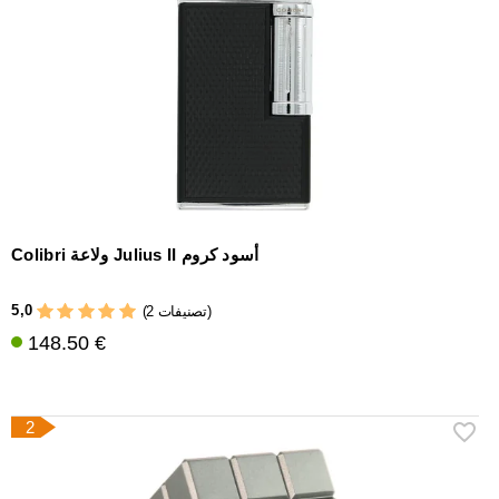
إكسسوارات
سيجار
أخرى
Colibri ولاعة Julius II أسود كروم
5,0
(2 تصنيفات)
148.50 €
2