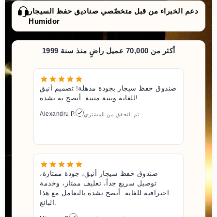
دعم الخبراء من قبل متخصّصي صناديق حفظ السيجار
Humidor
أكثر من 70,000 عميل راضٍ منذ سنة 1999
صندوق حفظ سيجار بجودة مذهلة! تصميم أنيق
للغاية وبنية متينة. أنصح به بشدة!
Alexandru P.
تم التحقق من المشتري
صندوق حفظ سيجار أنيق، جودة ممتازة،
توصيل سريع جداً، تغليف ممتاز، وخدمة
احترافية للغاية. أنصح بشدة بالتعامل مع هذا
البائع.