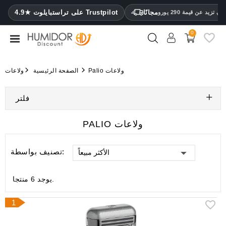
CATEGORY
مجانًا
4.9★ على تراستبايلوت Trustpilot
 تزيد عن قيمة 290 يورو
0
مرطب
خزائن
Palio ولاعات
الصفحة الرئيسية
ولاعات
ترطيب
فلتر
محافظ
سيجار
PALIO ولاعات
ولاعات
تصنيف بواسطة:
الأكثر مبيعاً
مقصات
سيجار
يوجد 6 منتجا.
مرطبات
ومقياس
1
رطوبة