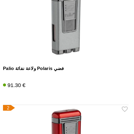
إكسسوارات
سيجار
أخرى
Palio ولاعة نفاثة Polaris فضي
91.30 €
2