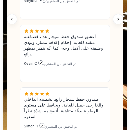
Miryana P.
تم التحقق من المشتري
أعشق صندوق حفظ سيجار هذا، فصناعته
متقنة للغاية. إحكام إغلاقه ممتاز، ويؤدي
وظيفته على أكمل وجه، كما أنّه يتميز بمظهر
رائع.
Kevin C.
تم التحقق من المشتري
صندوق حفظ سيجار رائع. تشطيبه الداخلي
والخارجي جميل للغاية، ويحافظ على مستوى
الرطوبة بدقّة متناهية. أنصح به بشدّة نظراً
لسعره.
Simon H.
تم التحقق من المشتري