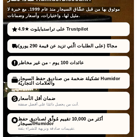
موثوق بها من قبل عشّاق السيجار منذ عام 1999. مع خبرة لا
مثيل لها، واختيارات، وأسعار وضمانات.
4.9★ على تراستبايلوت Trustpilot
مجانًا (على الطلبات الّتي تزيد عن قيمة 290 يورو)
عائدات 100 يوم - من غير مخاطر
تشكيلة ضخمة من صناديق حفظ السيجار Humidor
والعلامات التجاريّة
ضمان أقل الأسعار
أنت من يحصل دائمًا على أفضل صفقة.
أكثر من 10,000 تقييم مُوثَّق لصناديق حفظ
السيجارHumidor
تقييمات صادقة ونزيهة للشراء بثقة.